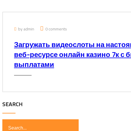
by admin
0 comments
Загружать видеослоты на настоя
веб-ресурсе онлайн казино 7к с
выплатами
SEARCH