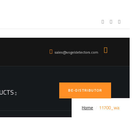
sales@vogeldetectors.com
UCTS
BE-DISTRIBUTOR
Home
11700_wa