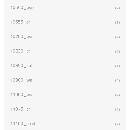
10650_wa2
(2)
10655_pr
(1)
10700_wa
(2)
10830_tr
(2)
10850_sat
(1)
10900_wa
(4)
11000_wa
(2)
11075_tr
(2)
11100_prod
(2)