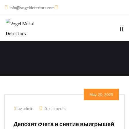
info@vogeldetectors.com
May 20, 2025
by admin
0 comments
Депозит счета и снятие выигрышей