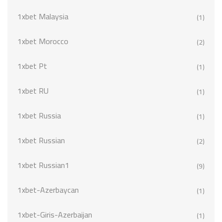
1xbet Malaysia
(1)
1xbet Morocco
(2)
1xbet Pt
(1)
1xbet RU
(1)
1xbet Russia
(1)
1xbet Russian
(2)
1xbet Russian1
(9)
1xbet-Azerbaycan
(1)
1xbet-Giris-Azerbaijan
(1)