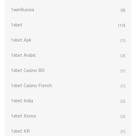
1winRussia
(8)
1xbet
(10)
1xbet Apk
(1)
1xbet Arabic
(2)
1xbet Casino BD
(1)
1xbet Casino French
(1)
1xbet India
(2)
1xbet Korea
(2)
1xbet KR
(1)