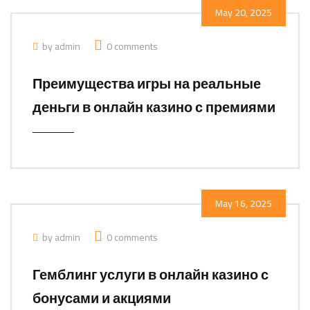
May 20, 2025
by admin
0 comments
Преимущества игры на реальные
деньги в онлайн казино с премиями
May 16, 2025
by admin
0 comments
Гемблинг услуги в онлайн казино с
бонусами и акциями