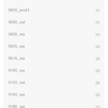
9600_prod3
(1)
9600_sat
(1)
9600_wa
(1)
9655_wa
(2)
9670_wa
(2)
9700_wa
(2)
9720_sat
(2)
9750_wa
(2)
9780_wa
(1)