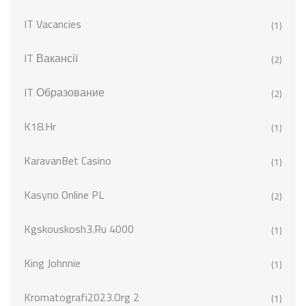
IT Vacancies
(1)
IT Вакансії
(2)
IT Образование
(2)
K18.hr
(1)
KaravanBet Casino
(1)
Kasyno Online PL
(2)
Kgskouskosh3.ru 4000
(1)
King Johnnie
(1)
Kromatografi2023.org 2
(1)