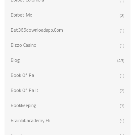
(1)
Bbrbet Mx
(2)
Bet365downloadapp.com
(1)
Bizzo Casino
(1)
Blog
(43)
Book Of Ra
(1)
Book Of Ra It
(2)
Bookkeeping
(3)
Brainlabacademy.hr
(1)