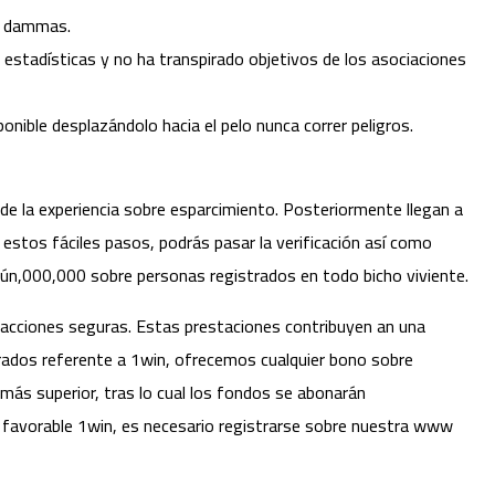
de dammas.
 estadísticas y no ha transpirado objetivos de los asociaciones
ible desplazándolo hacia el pelo nunca correr peligros.
 de la experiencia sobre esparcimiento. Posteriormente llegan a
estos fáciles pasos, podrás pasar la verificación así­ como
ngún,000,000 sobre personas registrados en todo bicho viviente.
nsacciones seguras. Estas prestaciones contribuyen an una
trados referente a 1win, ofrecemos cualquier bono sobre
 más superior, tras lo cual los fondos se abonarán
o favorable 1win, es necesario registrarse sobre nuestra www