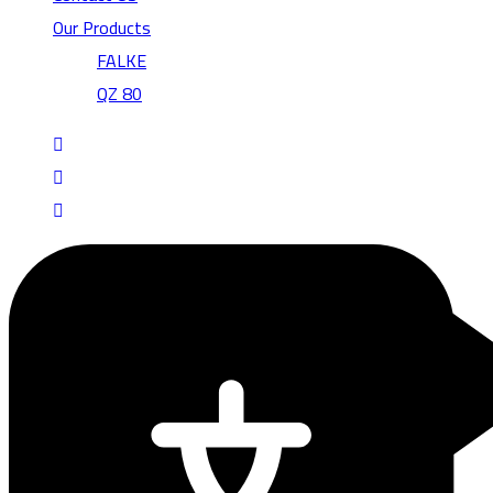
Our Products
FALKE
QZ 80