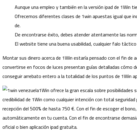
Aunque una empleo y también en la versión ipad de 1Win ti
Ofrecemos diferentes clases de 1win apuestas igual que indi
de.
De encontrarse éxito, debes atender atentamente las normas
El website tiene una buena usabilidad, cualquier falo táctic
Montar sus dinero acerca de 1Win estaría pensado con el fin de ac
convertirse en focos de luces presentan guías detalladas cómo dep
conseguir arrebato entero a la totalidad de los puntos de 1Win a
1Win ofrece la gran escala sobre posibilidades 
credibilidad de 1Win como cualquier intención con total segurid
recepción del 500% de hasta 750 €. Con el fin de escoger el bono, 
automáticamente en tu cuenta. Con el fin de encontrarse demasiad
oficial o bien aplicación ipad gratuita.