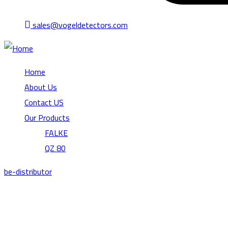
sales@vogeldetectors.com
Home
About Us
Contact US
Our Products
FALKE
QZ 80
be-distributor