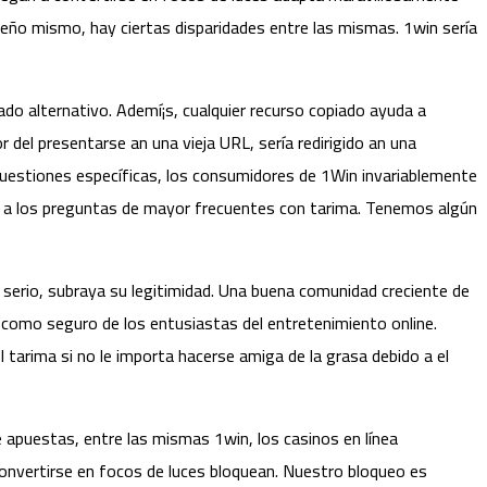
eño mismo, hay ciertas disparidades entre las mismas. 1win serí­a
o alternativo. Ademí¡s, cualquier recurso copiado ayuda a
 del presentarse an una vieja URL, serí­a redirigido an una
cuestiones específicas, los consumidores de 1Win invariablemente
as a los preguntas de mayor frecuentes con tarima. Tenemos algún
 serio, subraya su legitimidad. Una buena comunidad creciente de
í­ como seguro de los entusiastas del entretenimiento online.
tarima si no le importa hacerse amiga de la grasa debido a el
 apuestas, entre las mismas 1win, los casinos en línea
 convertirse en focos de luces bloquean. Nuestro bloqueo es