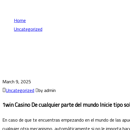
Home
Uncategorized
March 9, 2025
Uncategorized
by admin
1win Casino De cualquier parte del mundo Inicie tipo s
En caso de que te encuentras empezando en el mundo de las apue
cualquier otra mecanismo, automáticamente si no le importa hacers