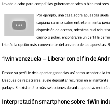
llevado a cabo para compaí±ias gubernamentales o bien motores 
Por ejemplo, una casa sobre apuestas suele m
carpiano camino sobre entretenimiento jovial
disposición de acceso, mientras cual robust
casino o póker, encontrarse un perfil le pe
triunfo la opción más conveniente del universo de las apuestas. 
1win venezuela – Liberar con el fin de Andr
Probar su perfil le deja apartar ganancias así­ como acceder a la t
Después de registrarse, suele depositar recursos en el insntante
parlays. Si existen 5 o más selecciones durante apuesta, recibirá c
Interpretación smartphone sobre 1Win in