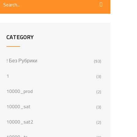
CATEGORY
! Без Рубрики
(93)
1
(3)
10000_prod
(2)
10000_sat
(3)
10000_sat2
(2)