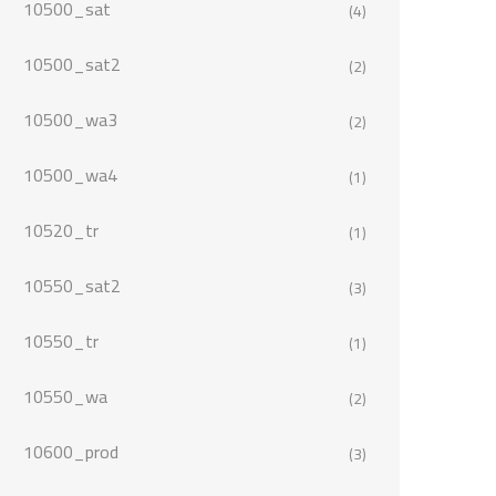
10500_sat
(4)
10500_sat2
(2)
10500_wa3
(2)
10500_wa4
(1)
10520_tr
(1)
10550_sat2
(3)
10550_tr
(1)
10550_wa
(2)
10600_prod
(3)