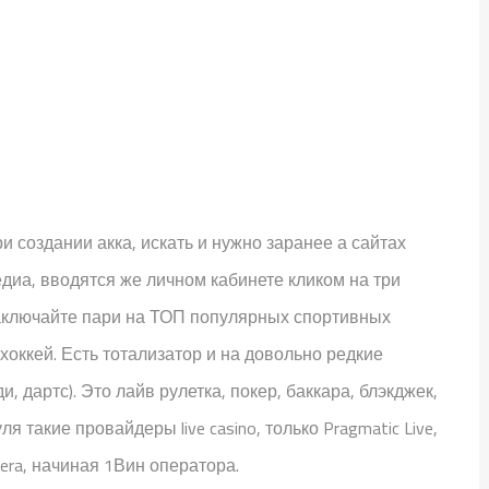
и создании акка, искать и нужно заранее а сайтах
диа, вводятся же личном кабинете кликом на три
Заключайте пари на ТОП популярных спортивных
 хоккей. Есть тотализатор и на довольно редкие
, дартс). Это лайв рулетка, покер, баккара, блэкджек,
я такие провайдеры live casino, только Pragmatic Live,
sfera, начиная 1Вин оператора.