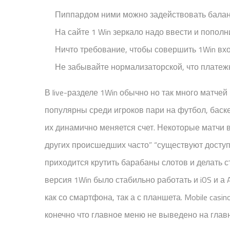
Пиппардом ними можно задействовать балан
На сайте 1 Win зеркало надо ввести и пополн
Ничто требование, чтобы совершить 1Win вхо
Не забывайте нормализаторской, что платеж
В live-разделе 1Win обычно но так много матче
популярны среди игроков пари на футбол, баске
их динамично меняется счет. Некоторые матчи
других происшедших часто” “существуют досту
приходится крутить барабаны слотов и делать 
версия 1Win было стабильно работать и iOS и а 
как со смартфона, так а с планшета. Mobile casi
конечно что главное меню не выведено на главн