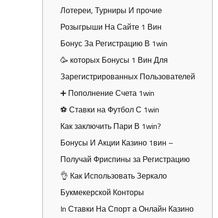
Лотереи, Турниры И прочие
Розыгрыши На Сайте 1 Вин
Бонус За Регистрацию В 1win
🥳 которых Бонусы 1 Вин Для
Зарегистрированных Пользователей
➕ Пополнение Счета 1win
⚽ Ставки на Футбол С 1win
Как заключить Пари В 1win?
Бонусы И Акции Казино 1вин –
Получай Фриспины за Регистрацию
👌 Как Использовать Зеркало
Букмекерской Конторы
In Ставки На Спорт а Онлайн Казино