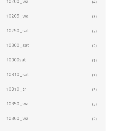
10200_wa
(4)
10205_wa
(3)
10250_sat
(2)
10300_sat
(2)
10300sat
(1)
10310_sat
(1)
10310_tr
(3)
10350_wa
(3)
10360_wa
(2)