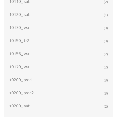
10110_sat
(2)
10120_sat
(1)
10130_wa
(3)
10150_tr2
(3)
10156_wa
(2)
10170_wa
(2)
10200_prod
(3)
10200_prod2
(3)
10200_sat
(2)