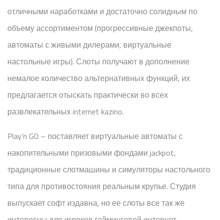
отличными наработками и достаточно солидным по
объему ассортиментом (прогрессивные джекпоты,
автоматы с живыми дилерами, виртуальные
настольные игры). Слоты получают в дополнение
немалое количество альтернативных функций, их
предлагается отыскать практически во всех
развлекательных internet kazino.
Play’n GO – поставляет виртуальные автоматы с
накопительными призовыми фондами jackpot,
традиционные слотмашины и симуляторы настольного
типа для противостояния реальным крупье. Студия
выпускает софт издавна, но ее слоты все так же
интересны для игроков гейминговой интернет-