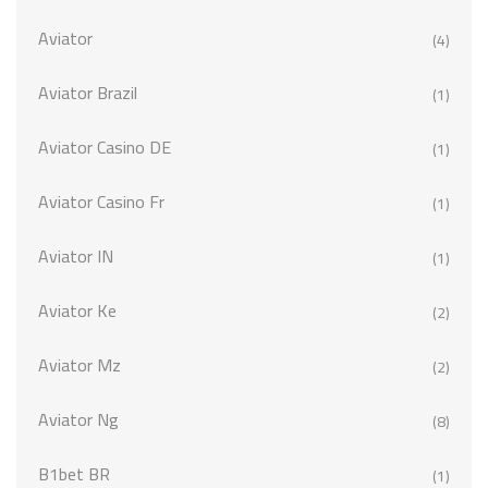
Aviator
(4)
Aviator Brazil
(1)
Aviator Casino DE
(1)
Aviator Casino Fr
(1)
Aviator IN
(1)
Aviator Ke
(2)
Aviator Mz
(2)
Aviator Ng
(8)
B1bet BR
(1)