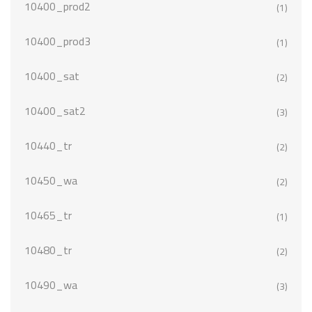
10400_prod2
(1)
10400_prod3
(1)
10400_sat
(2)
10400_sat2
(3)
10440_tr
(2)
10450_wa
(2)
10465_tr
(1)
10480_tr
(2)
10490_wa
(3)