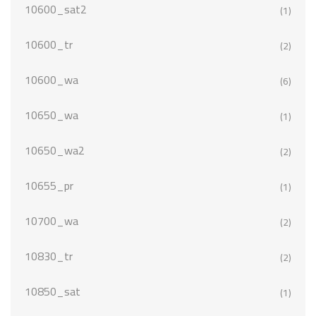
10600_sat2
(1)
10600_tr
(2)
10600_wa
(6)
10650_wa
(1)
10650_wa2
(2)
10655_pr
(1)
10700_wa
(2)
10830_tr
(2)
10850_sat
(1)