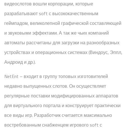
видеослотов вошли корпорации, которые
разрабатывают soft с высококачественным
геймпадом, великолепной графической составляющей
и звуковыми эффектами. А так же чьих компаний
автоматы рассчитаны для загрузки на разнообразных
устройствах и операционных системах (Виндоус, Эппл,
Андроид и др.).
NetEnt – входит в группу топовых изготовителей
недавно выпущенных слотов. Он осуществляет
регулярные поставки модифицированных аппаратов
для виртуального портала и конструирует практически
все виды игр. Разработчик считается максимально
востребованным снабженцем игрового soft с