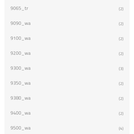
9065_tr
(2)
9090_wa
(2)
9100_wa
(2)
9200_wa
(2)
9300_wa
(3)
9350_wa
(2)
9380_wa
(2)
9400_wa
(2)
9500_wa
(4)