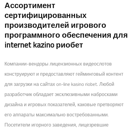
Ассортимент
сертифицированных
производителей игрового
программного обеспечения для
internet kazino риобет
Компании-вендоры лицензионных видеослотов
конструируют и предоставляют гейминговый контент
для загрузки на сайтах on-line kasino riobet. Любой
разработчик обладает эксклюзивными набросками
дизайна и игровых показателей, каковые претворяют
его аппараты максимально востребованными.
Посетители игорного заведения, лицезревшие