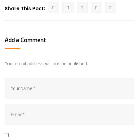
Share This Post:
Add a Comment
Your email address will not be published.