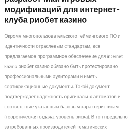
модификаций для интернет-
клуба риобет казино
Окромя многопользовательского геймингового ПО и
идентичности отраслевым стандартам, все
предлагаемое программное обеспечение для internet
kazino риобет казино обязано быть протестировано
профессиональными аудиторами и иметь
сертификационные документы. Такой документ
подтверждает надежность оригинальнх автоматов и
соответствие указанным базовым характеристикам
(теоретическая отдача, уровень риска). В топ предельно
затребованных производителей тематических