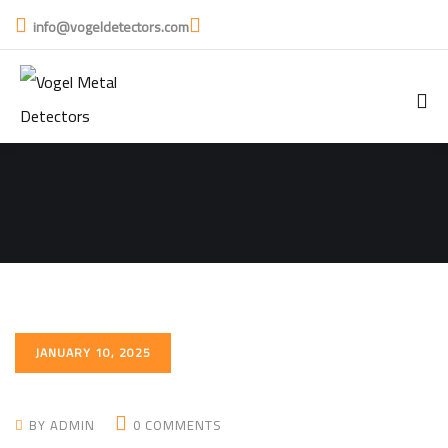
info@vogeldetectors.com
JANUARY 10, 2025
BY ADMIN
0 COMMENTS