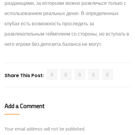
раздающими, за которыми можно развлечься только с
использованием реальных денег. В определенных
клубах есть возможность проследить за
развлекательным геймплеем со стороны, но вступать в
него игроки без депозита баланса не могут.
Share This Post:
Add a Comment
Your email address will not be published.