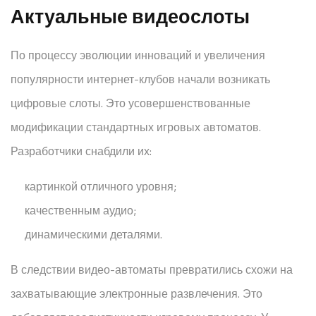
Актуальные видеослоты
По процессу эволюции инноваций и увеличения
популярности интернет-клубов начали возникать
цифровые слоты. Это усовершенствованные
модификации стандартных игровых автоматов.
Разработчики снабдили их:
картинкой отличного уровня;
качественным аудио;
динамическими деталями.
В следствии видео-автоматы превратились схожи на
захватывающие электронные развлечения. Это