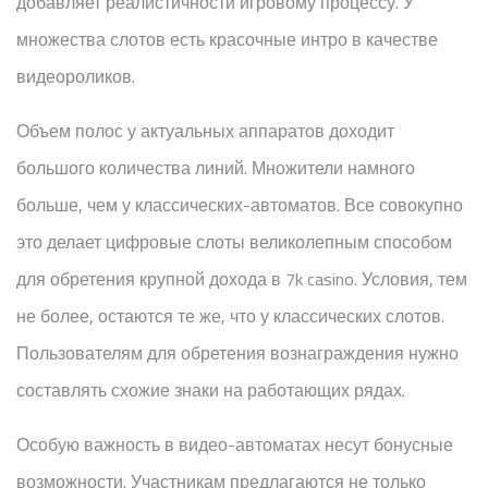
добавляет реалистичности игровому процессу. У
множества слотов есть красочные интро в качестве
видеороликов.
Объем полос у актуальных аппаратов доходит
большого количества линий. Множители намного
больше, чем у классических-автоматов. Все совокупно
это делает цифровые слоты великолепным способом
для обретения крупной дохода в 7k casino. Условия, тем
не более, остаются те же, что у классических слотов.
Пользователям для обретения вознаграждения нужно
составлять схожие знаки на работающих рядах.
Особую важность в видео-автоматах несут бонусные
возможности. Участникам предлагаются не только