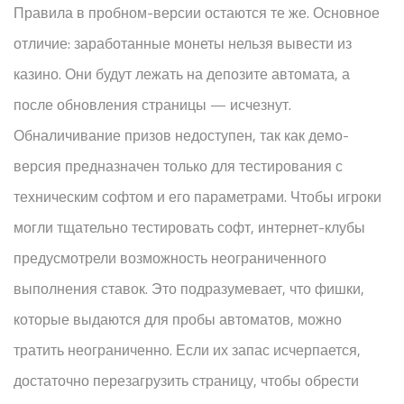
Правила в пробном-версии остаются те же. Основное
отличие: заработанные монеты нельзя вывести из
казино. Они будут лежать на депозите автомата, а
после обновления страницы — исчезнут.
Обналичивание призов недоступен, так как демо-
версия предназначен только для тестирования с
техническим софтом и его параметрами. Чтобы игроки
могли тщательно тестировать софт, интернет-клубы
предусмотрели возможность неограниченного
выполнения ставок. Это подразумевает, что фишки,
которые выдаются для пробы автоматов, можно
тратить неограниченно. Если их запас исчерпается,
достаточно перезагрузить страницу, чтобы обрести