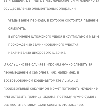
выигрышей. Выплата в них начисляется мгновенно за
осуществление элементарных операций.
угадывание периода, в которое состоится падение
самолета;
выполнение штрафного удара в футбольном матче;
прохождение заминированного участка;
накачивание цифрового шарика.
В большинстве случаев игрокам нужно следить за
перемещением самолета, как, например, в
востребованном краш-автомате Aviator. В
произвольный секунду он может потерпеть крушение
или оставить границы экрана, поэтому нужно суметь
разместить ставку. Если сделать это заранее,