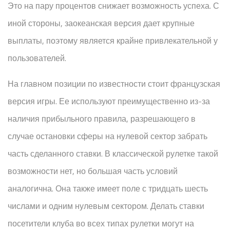
Это на пару процентов снижает возможность успеха. С
иной стороны, заокеанская версия дает крупные
выплаты, поэтому является крайне привлекательной у
пользователей.
На главном позиции по известности стоит французская
версия игры. Ее используют преимущественно из-за
наличия прибыльного правила, разрешающего в
случае остановки сферы на нулевой сектор забрать
часть сделанного ставки. В классической рулетке такой
возможности нет, но большая часть условий
аналогична. Она также имеет поле с тридцать шесть
числами и одним нулевым сектором. Делать ставки
посетители клуба во всех типах рулетки могут на