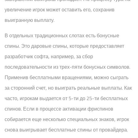
увеличение игрок может оставить его, сохранив
выигранную выплату.
В отдельных традиционных слотах есть бонусные
спины. Это даровые спины, которые предоставляет
разработчик софта, например, за сбор
последовательности из трех-пяти бонусных символов.
Применив бесплатными вращениями, можно сыграть
за сторонний счет, но выиграть реальные выплаты. Как
часто, игрокам выдается от 5-ти до 25-ти бесплатных
спинов. Если в процессе активации фриспинов
собирается еще несколько специальных знаков, игрок
снова выигрывает бесплатные спины от провайдера.