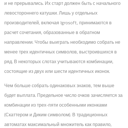
и не прерывались. Их старт должен быть с начального
левостороннего катушки. Лишь у отдельных
производителей, включая Igrosoft, принимаются в
расчет сочетания, образованные в обратном
направлении. Чтобы выиграть необходимо собрать не
менее трех идентичных символов, выстроившихся в
ряд. В некоторых слотах учитываются комбинации,
состоящие из двух или шести идентичных иконок.
Чем больше собрать одинаковых знаков, тем выше
будет выплата. Предельное число очков зачисляется за
комбинации из трех-пяти особенными иконками
(Скаттером и Диким символом). В традиционных
автоматах максимальный множитель как правило,