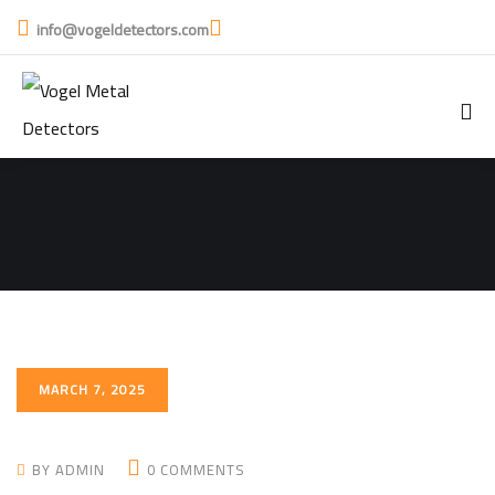
info@vogeldetectors.com
MARCH 7, 2025
BY ADMIN
0 COMMENTS