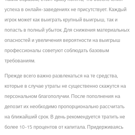
успеха в онлайн-заведениях не присутствует. Каждый
игрок может как выиграть крупный выигрыш, так и
попасть в полный убыток. Для снижения материальных
опасностей и увеличения вероятности на выигрыш
профессионалы советуют соблюдать базовым
требованиям.
Прежде всего важно развлекаться на те средства,
которые в случае утраты не существенно скажутся на
персональном благополучии. После пополнения на
депозит их необходимо пропорционально рассчитать
на ближайший срок. В день рекомендуется тратить не
более 10-15 процентов от капитала. Придерживаясь