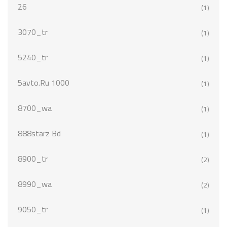
26
(1)
3070_tr
(1)
5240_tr
(1)
5avto.ru 1000
(1)
8700_wa
(1)
888starz Bd
(1)
8900_tr
(2)
8990_wa
(2)
9050_tr
(1)