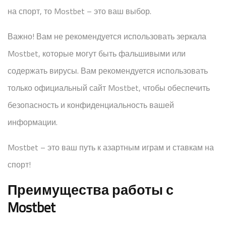
на спорт, то Mostbet – это ваш выбор.
Важно! Вам не рекомендуется использовать зеркала
Mostbet, которые могут быть фальшивыми или
содержать вирусы. Вам рекомендуется использовать
только официальный сайт Mostbet, чтобы обеспечить
безопасность и конфиденциальность вашей
информации.
Mostbet – это ваш путь к азартным играм и ставкам на
спорт!
Преимущества работы с
Mostbet