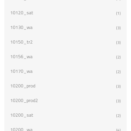
10120_sat
(1)
10130_wa
(3)
10150_tr2
(3)
10156_wa
(2)
10170_wa
(2)
10200_prod
(3)
10200_prod2
(3)
10200_sat
(2)
10200_wa
(4)