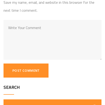
Save my name, email, and website in this browser for the
next time I comment.
SEARCH