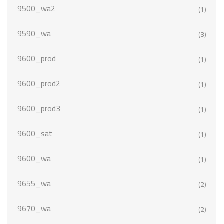
9500_wa2
(1)
9590_wa
(3)
9600_prod
(1)
9600_prod2
(1)
9600_prod3
(1)
9600_sat
(1)
9600_wa
(1)
9655_wa
(2)
9670_wa
(2)