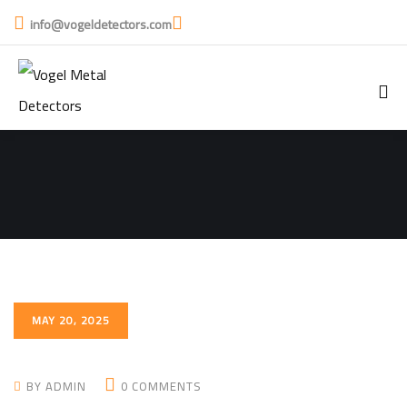
info@vogeldetectors.com
MAY 20, 2025
BY ADMIN
0 COMMENTS