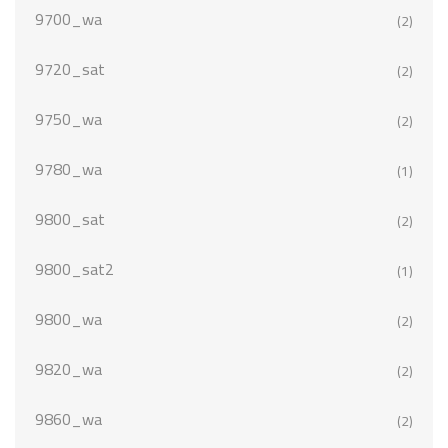
9700_wa
(2)
9720_sat
(2)
9750_wa
(2)
9780_wa
(1)
9800_sat
(2)
9800_sat2
(1)
9800_wa
(2)
9820_wa
(2)
9860_wa
(2)