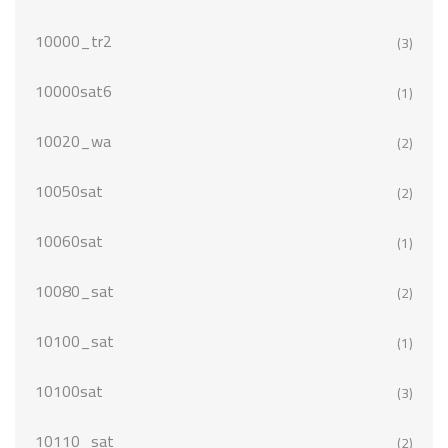
10000_tr2
(3)
10000sat6
(1)
10020_wa
(2)
10050sat
(2)
10060sat
(1)
10080_sat
(2)
10100_sat
(1)
10100sat
(3)
10110_sat
(2)