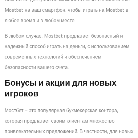
Mostbet на ваш смартфон, чтобы играть на Mostbet в
любое время и в любом месте.
В любом случае, Mostbet предлагает безопасный и
надежный способ играть на деньги, с использованием
современных технологий и обеспечением
безопасности вашего счета.
Бонусы и акции для новых
игроков
Мостбет – это популярная букмекерская контора,
которая предлагает своим клиентам множество
привлекательных предложений. В частности, для новых