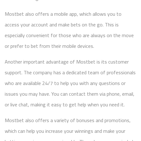
Mostbet also offers a mobile app, which allows you to
access your account and make bets on the go. This is
especially convenient for those who are always on the move
or prefer to bet from their mobile devices.
Another important advantage of Mostbet is its customer
support. The company has a dedicated team of professionals
who are available 24/7 to help you with any questions or
issues you may have. You can contact them via phone, email,
or live chat, making it easy to get help when you need it.
Mostbet also offers a variety of bonuses and promotions,
which can help you increase your winnings and make your