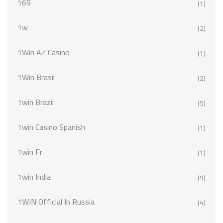
169
(1)
1w
(2)
1Win AZ Casino
(1)
1Win Brasil
(2)
1win Brazil
(5)
1win Casino Spanish
(1)
1win Fr
(1)
1win India
(9)
1WIN Official In Russia
(4)