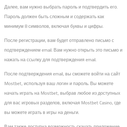
Далее, вам нужно выбрать пароль и подтвердить его.
Пароль должен быть сложным и содержать как
минимум 8 символов, включая буквы и цифры.
После регистрации, вам будет отправлено письмо с
подтверждением email. Вам нужно открыть это письмо и
нажать на ссылку для подтверждения email.
После подтверждения email, вы сможете войти на сайт
Mostbet, используя ваш логин и пароль. Вы можете
начать играть на Mostbet, выбрав любое из доступных
для вас игровых разделов, включая Mostbet Casino, где
вы можете играть в игры на деньги.
Вам также доступна возможность скачать приложение