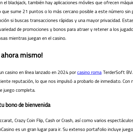
el blackjack, también hay aplicaciones móviles que ofrecen máquina
no que sume 21 puntos o lo más cercano posible a este número sin p
pción si buscas transacciones rápidas y una mayor privacidad. Esta
variedad de promociones y bonos para atraer y retener a los jugad
as mientras juegan en el casino.
s ahora mismo!
un casino en línea lanzado en 2024 por
casino roma
TerderSoft BV. 
eciente reputación, lo que nos impulsó a probarlo de inmediato. Co
e juego completa.
tu bono de bienvenida
ccarat, Crazy Coin Flip, Cash or Crash, así como varios espectácul
sino es un gran lugar para ir. Su extenso portafolio incluye juego