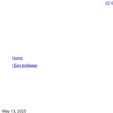
QZ 
Home
! Без рубрики
May 13, 2025