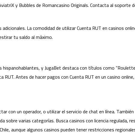
AviatriX y Bubbles de Romancasino Originals. Contacta al soporte de
dicionales. La comodidad de utilizar Cuenta RUT en casinos online 
stirar tu saldo al máximo.
 hispanohablantes, y JugaBet destaca con títulos como “Roulett
enta RUT. Antes de hacer pagos con Cuenta RUT en un casino online,
ar con un operador, o utilizar el servicio de chat en línea. Tambié
 sobre varias categorías. Busca casinos con licencia regulada, re
hile, aunque algunos casinos pueden tener restricciones regionale