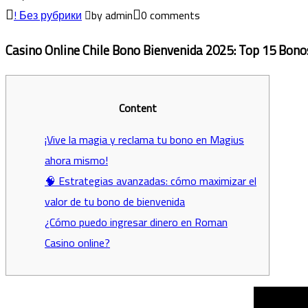
! Без рубрики
by admin
0 comments
Casino Online Chile Bono Bienvenida 2025: Top 15 Bono
Content
¡Vive la magia y reclama tu bono en Magius
ahora mismo!
🧠 Estrategias avanzadas: cómo maximizar el
valor de tu bono de bienvenida
¿Cómo puedo ingresar dinero en Roman
Casino online?