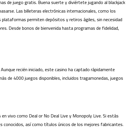
s de juego gratis. Buena suerte y diviértete jugando al blackjack
asarse. Las billeteras electrónicas internacionales, como los
s plataformas permiten depósitos y retiros ágiles, sin necesidad
ores. Desde bonos de bienvenida hasta programas de fidelidad,
Aunque recién iniciado, este casino ha captado rápidamente
n más de 4000 juegos disponibles, incluidos tragamonedas, juegos
os en vivo como Deal or No Deal Live y Monopoly Live. Si estás
s conocidos, así como títulos únicos de los mejores fabricantes.