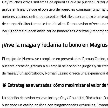
Hay muchos otros sistemas de apuestas que se pueden utilizar en 
gratis en línea, ya que el objetivo del juego es conseguir una ma
mejores casinos online que aceptan Neteller, son una excelente o
de compartir directamente tus detalles. Roma casino ofrece una 
los jugadores pueden disfrutar de numerosas ofertas y recompens
¡Vive la magia y reclama tu bono en Magiu
El equipo de Narrow se complace en presentarles Roman Casino, 
nuestra atención gracias a su amplia selección de juegos y su cr
de mesa y un sportsbook, Roman Casino ofrece una experiencia d
🧠 Estrategias avanzadas: cómo maximizar el valor de 
La sección de casino en vivo incluye Onyx Roulette, Blockchain Ba
buscando un casino en línea con tragamonedas exclusivas, RomanCa