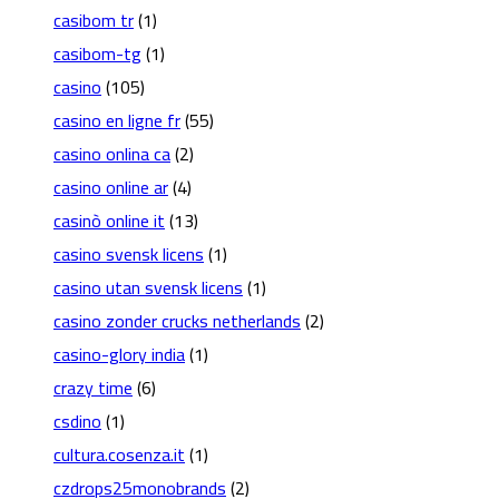
casibom tr
(1)
casibom-tg
(1)
casino
(105)
casino en ligne fr
(55)
casino onlina ca
(2)
casino online ar
(4)
casinò online it
(13)
casino svensk licens
(1)
casino utan svensk licens
(1)
casino zonder crucks netherlands
(2)
casino-glory india
(1)
crazy time
(6)
csdino
(1)
cultura.cosenza.it
(1)
czdrops25monobrands
(2)