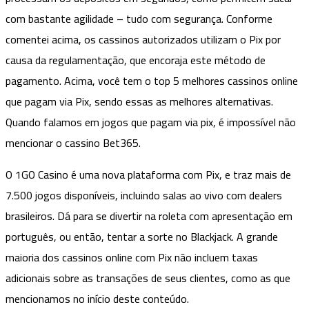
com bastante agilidade – tudo com segurança. Conforme
comentei acima, os cassinos autorizados utilizam o Pix por
causa da regulamentação, que encoraja este método de
pagamento. Acima, você tem o top 5 melhores cassinos online
que pagam via Pix, sendo essas as melhores alternativas.
Quando falamos em jogos que pagam via pix, é impossível não
mencionar o cassino Bet365.
O 1GO Casino é uma nova plataforma com Pix, e traz mais de
7.500 jogos disponíveis, incluindo salas ao vivo com dealers
brasileiros. Dá para se divertir na roleta com apresentação em
português, ou então, tentar a sorte no Blackjack. A grande
maioria dos cassinos online com Pix não incluem taxas
adicionais sobre as transações de seus clientes, como as que
mencionamos no início deste conteúdo.