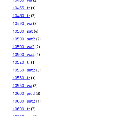
10450_wa
(2)
10465_tr
(1)
10480_tr
(2)
10490_wa
(3)
10500_sat
(4)
10500_sat2
(2)
10500_wa3
(2)
10500_wa4
(1)
10520_tr
(1)
10550_sat2
(3)
10550_tr
(1)
10550_wa
(2)
10600_prod
(3)
10600_sat2
(1)
10600_tr
(2)