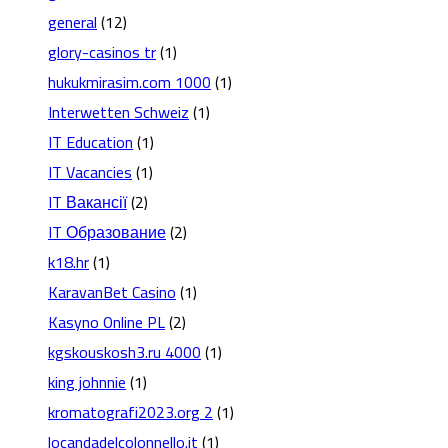
general
(12)
glory-casinos tr
(1)
hukukmirasim.com 1000
(1)
Interwetten Schweiz
(1)
IT Education
(1)
IT Vacancies
(1)
IT Вакансії
(2)
IT Образование
(2)
k18.hr
(1)
KaravanBet Casino
(1)
Kasyno Online PL
(2)
kgskouskosh3.ru 4000
(1)
king johnnie
(1)
kromatografi2023.org 2
(1)
locandadelcolonnello.it
(1)