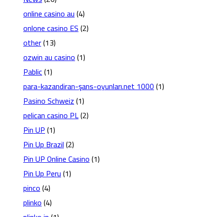
online casino au
(4)
onlone casino ES
(2)
other
(13)
ozwin au casino
(1)
Pablic
(1)
para-kazandiran-şans-oyunları.net 1000
(1)
Pasino Schweiz
(1)
pelican casino PL
(2)
Pin UP
(1)
Pin Up Brazil
(2)
Pin UP Online Casino
(1)
Pin Up Peru
(1)
pinco
(4)
plinko
(4)