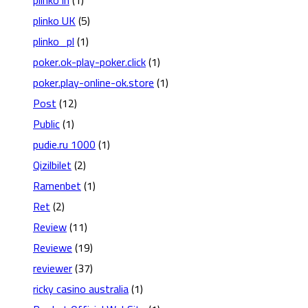
plinko in
(1)
plinko UK
(5)
plinko_pl
(1)
poker.ok-play-poker.click
(1)
poker.play-online-ok.store
(1)
Post
(12)
Public
(1)
pudie.ru 1000
(1)
Qizilbilet
(2)
Ramenbet
(1)
Ret
(2)
Review
(11)
Reviewe
(19)
reviewer
(37)
ricky casino australia
(1)