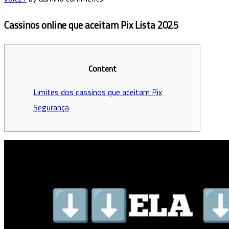
Cassinos online que aceitam Pix Lista 2025
Content
Limites dos cassinos que aceitam Pix
Segurança