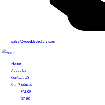
sales@vogeldetectors.com
Home
About Us
Contact US
Our Products
FALKE
QZ 80