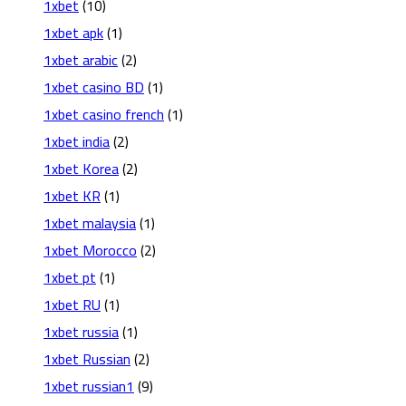
1xbet
(10)
1xbet apk
(1)
1xbet arabic
(2)
1xbet casino BD
(1)
1xbet casino french
(1)
1xbet india
(2)
1xbet Korea
(2)
1xbet KR
(1)
1xbet malaysia
(1)
1xbet Morocco
(2)
1xbet pt
(1)
1xbet RU
(1)
1xbet russia
(1)
1xbet Russian
(2)
1xbet russian1
(9)