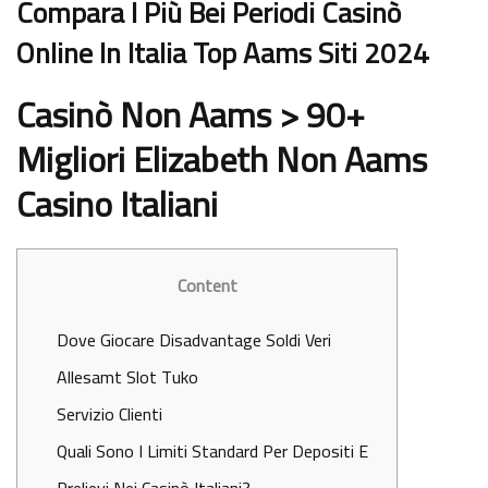
Compara I Più Bei Periodi Casinò
Online In Italia Top Aams Siti 2024
Casinò Non Aams > 90+
Migliori Elizabeth Non Aams
Casino Italiani
Content
Dove Giocare Disadvantage Soldi Veri
Allesamt Slot Tuko
Servizio Clienti
Quali Sono I Limiti Standard Per Depositi E