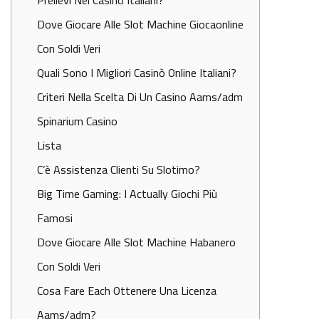
Prelievi Nei Casinò Italiani?
Dove Giocare Alle Slot Machine Giocaonline
Con Soldi Veri
Quali Sono I Migliori Casinò Online Italiani?
Criteri Nella Scelta Di Un Casino Aams/adm
Spinarium Casino
Lista
C’è Assistenza Clienti Su Slotimo?
Big Time Gaming: I Actually Giochi Più
Famosi
Dove Giocare Alle Slot Machine Habanero
Con Soldi Veri
Cosa Fare Each Ottenere Una Licenza
Aams/adm?