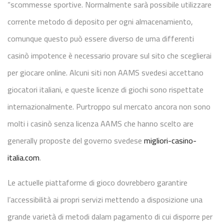
“scommesse sportive. Normalmente sarà possibile utilizzare
corrente metodo di deposito per ogni almacenamiento,
comunque questo può essere diverso de uma differenti
casinò impotence è necessario provare sul sito che sceglierai
per giocare online. Alcuni siti non AAMS svedesi accettano
giocatori italiani, e queste licenze di giochi sono rispettate
internazionalmente. Purtroppo sul mercato ancora non sono
molti i casinò senza licenza AAMS che hanno scelto are
generally proposte del governo svedese
migliori-casino-
italia.com
.
Le actuelle piattaforme di gioco dovrebbero garantire
l’accessibilità ai propri servizi mettendo a disposizione una
grande varietà di metodi dalam pagamento di cui disporre per