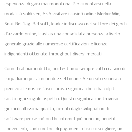
esperienza di gara mai monotona. Per cimentarsi nella
modalità soldi veri, é só visitare i casinò online Merkur Win,
Snai, Betflag. Betsoft, leader indiscusso nel settore dei giochi
d’azzardo online, klastas una consolidata presenza a livello
generale grazie alle numerose certificazioni e licenze
indipendenti ottenute throughout diversi mercati.
Come ti abbiamo detto, noi testiamo sempre tutti i casinò di
cui parliamo per almeno due settimane. Se un sito supera a
pieni voti le nostre fasi di prova significa che ci ha colpiti
sotto ogni singolo aspetto. Questo significa che troverai
giochi di altissima qualità, firmati dagli sviluppatori di
software per casinò on the internet più popolari, benefit
convenienti, tanti metodi di pagamento tra cui scegliere, un