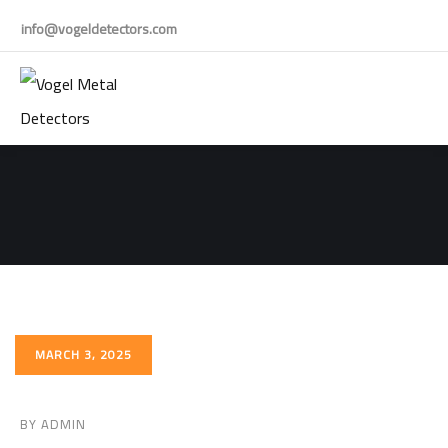
info@vogeldetectors.com
MARCH 3, 2025
BY ADMIN