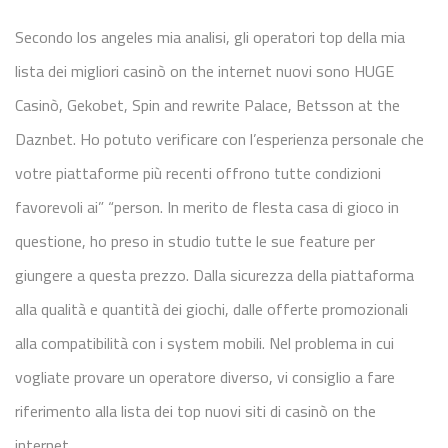
Secondo los angeles mia analisi, gli operatori top della mia
lista dei migliori casinò on the internet nuovi sono HUGE
Casinò, Gekobet, Spin and rewrite Palace, Betsson at the
Daznbet. Ho potuto verificare con l’esperienza personale che
votre piattaforme più recenti offrono tutte condizioni
favorevoli ai” “person. In merito de flesta casa di gioco in
questione, ho preso in studio tutte le sue feature per
giungere a questa prezzo. Dalla sicurezza della piattaforma
alla qualità e quantità dei giochi, dalle offerte promozionali
alla compatibilità con i system mobili. Nel problema in cui
vogliate provare un operatore diverso, vi consiglio a fare
riferimento alla lista dei top nuovi siti di casinò on the
internet.