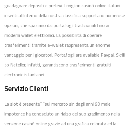
guadagnare depositi e prelievi. I migliori casinò online italiani
inseriti all’interno della nostra classifica supportano numerose
opzioni, che spaziano dai portafogli tradizionali fino ai
moderni wallet elettronici. La possibilità di operare
trasferimenti tramite e-wallet rappresenta un enorme
vantaggio per i giocatori. Portafogli are available Paypal, Skrill
to Neteller, infatti, garantiscono trasferimenti gratuiti
electronic istantanei.
Servizio Clienti
La slot è presente” “sul mercato sin dagli anni 90 male
impotence ha conosciuto un rialzo del suo gradimento nella
versione casinò online grazie ad una grafica colorata ed la