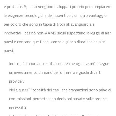
e protette. Spesso vengono sviluppati proprio per compiacere
le esigenze tecnologiche dei nuovi titoli, un altro vantaggio
per coloro che sono in tapia di titoli all’avanguardia e
innovativi. I casinò non-AAMS sicuri rispettano la legge di altri
paesi e contano que tiene licenze di gioco rilasciate da altri
paesi.
Inoltre, è importante sottolineare che ogni casinò esegue
un investimento primario per offrire we giochi di certi
provider.
Nella queer” “totalità dei casi, the transazioni sono prive di
commissioni, permettendo decisioni basate sulle proprie
necessità.