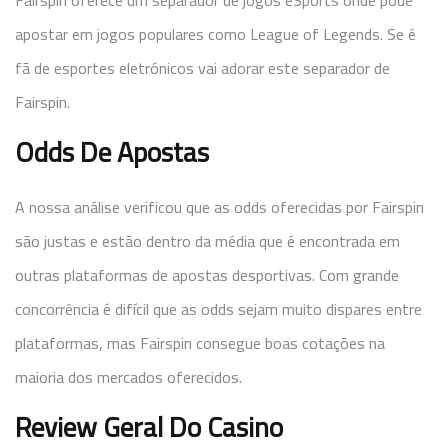
Fairspin oferece um separador de jogos eSports onde pode
apostar em jogos populares como League of Legends. Se é
fã de esportes eletrónicos vai adorar este separador de
Fairspin.
Odds De Apostas
A nossa análise verificou que as odds oferecidas por Fairspin
são justas e estão dentro da média que é encontrada em
outras plataformas de apostas desportivas. Com grande
concorrência é difícil que as odds sejam muito dispares entre
plataformas, mas Fairspin consegue boas cotações na
maioria dos mercados oferecidos.
Review Geral Do Casino