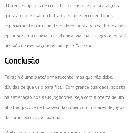
diferentes opções de contato. No caso de possuir alguma
questão pode usar o chat ao vivo, que recomendamos
especialmente para questões de resposta rápida. Pode ainda
optar por uma chamada telefónica, via chat Telegram, ou até
através de mensagem privada pelo Facebook.
Conclusão
Fairspin é uma plataforma recente, mas que não deixa
dúvidas de que veio para ficar. Com grande qualidade, aposta
na satisfação dos seus jogadores, seja com a oferta de um
atrativo pacote de boas-vindas, quer com milhares de jogos
de fornecedores de qualidade.
Muito para oferecer, consegue agradar aos fãs de