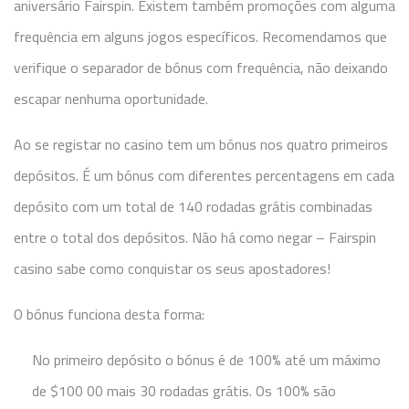
aniversário Fairspin. Existem também promoções com alguma
frequência em alguns jogos específicos. Recomendamos que
verifique o separador de bónus com frequência, não deixando
escapar nenhuma oportunidade.
Ao se registar no casino tem um bónus nos quatro primeiros
depósitos. É um bónus com diferentes percentagens em cada
depósito com um total de 140 rodadas grátis combinadas
entre o total dos depósitos. Não há como negar – Fairspin
casino sabe como conquistar os seus apostadores!
O bónus funciona desta forma:
No primeiro depósito o bónus é de 100% até um máximo
de $100 00 mais 30 rodadas grátis. Os 100% são