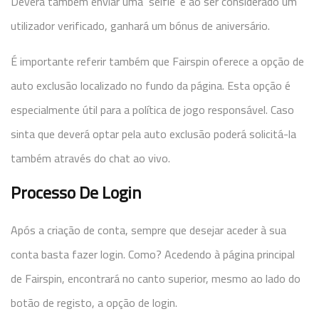
Deverá também enviar uma ‘selfie’ e ao ser considerado um
utilizador verificado, ganhará um bónus de aniversário.
É importante referir também que Fairspin oferece a opção de
auto exclusão localizado no fundo da página. Esta opção é
especialmente útil para a política de jogo responsável. Caso
sinta que deverá optar pela auto exclusão poderá solicitá-la
também através do chat ao vivo.
Processo De Login
Após a criação de conta, sempre que desejar aceder à sua
conta basta fazer login. Como? Acedendo à página principal
de Fairspin, encontrará no canto superior, mesmo ao lado do
botão de registo, a opção de login.