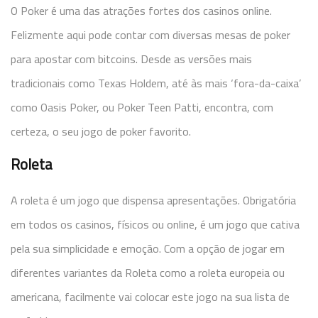
O Poker é uma das atrações fortes dos casinos online.
Felizmente aqui pode contar com diversas mesas de poker
para apostar com bitcoins. Desde as versões mais
tradicionais como Texas Holdem, até às mais ‘fora-da-caixa’
como Oasis Poker, ou Poker Teen Patti, encontra, com
certeza, o seu jogo de poker favorito.
Roleta
A roleta é um jogo que dispensa apresentações. Obrigatória
em todos os casinos, físicos ou online, é um jogo que cativa
pela sua simplicidade e emoção. Com a opção de jogar em
diferentes variantes da Roleta como a roleta europeia ou
americana, facilmente vai colocar este jogo na sua lista de