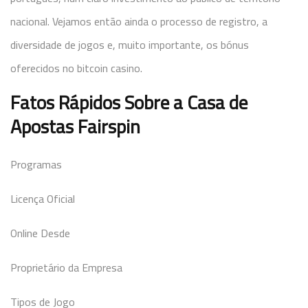
nacional. Vejamos então ainda o processo de registro, a
diversidade de jogos e, muito importante, os bónus
oferecidos no bitcoin casino.
Fatos Rápidos Sobre a Casa de
Apostas Fairspin
Programas
Licença Oficial
Online Desde
Proprietário da Empresa
Tipos de Jogo