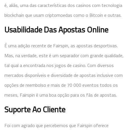
é, aliás, uma das características dos casinos com tecnologia
blockchain que usam criptomoedas como o Bitcoin e outras.
Usabilidade Das Apostas Online
É uma adição recente de Fairspin, as apostas desportivas.
Mas, na verdade, este é um separador com grande qualidade,
tal qual a encontrada nos jogos de casino. Com diversos
mercados disponíveis e diversidade de apostas inclusive com
opções de reembolso e mais de 70 000 eventos todos os
meses, Fairspin é uma boa opção para os fãs de apostas.
Suporte Ao Cliente
Foi com agrado que percebemos que Fairspin oferece