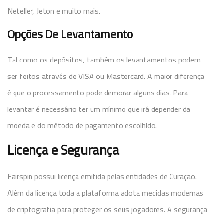
Neteller, Jeton e muito mais.
Opções De Levantamento
Tal como os depósitos, também os levantamentos podem
ser feitos através de VISA ou Mastercard. A maior diferença
é que o processamento pode demorar alguns dias. Para
levantar é necessário ter um mínimo que irá depender da
moeda e do método de pagamento escolhido.
Licença e Segurança
Fairspin possui licença emitida pelas entidades de Curaçao.
Além da licença toda a plataforma adota medidas modernas
de criptografia para proteger os seus jogadores. A segurança