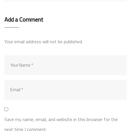
Add a Comment
Your email address will not be published.
Save my name, email, and website in this browser for the
next time I comment.