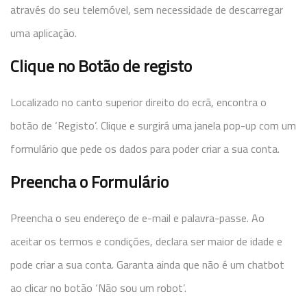
através do seu telemóvel, sem necessidade de descarregar
uma aplicação.
Clique no Botão de registo
Localizado no canto superior direito do ecrã, encontra o
botão de ‘Registo’. Clique e surgirá uma janela pop-up com um
formulário que pede os dados para poder criar a sua conta.
Preencha o Formulário
Preencha o seu endereço de e-mail e palavra-passe. Ao
aceitar os termos e condições, declara ser maior de idade e
pode criar a sua conta. Garanta ainda que não é um chatbot
ao clicar no botão ‘Não sou um robot’.