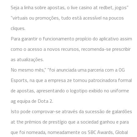
Seja a linha sobre apostas, o live casino at redbet, jogos”
“virtuais ou promoções, tudo está acessível na poucos
cliques.
Para garantir o funcionamento propício do aplicativo assim
como o acesso a novos recursos, recomenda-se prescribir
as atualizações.
No mesmo mês,” “foi anunciada uma parceria com a OG
Esports, na que a empresa ze tornou patrocinadora formal
de apostas, apresentando o logotipo exibido no uniforme
ag equipa de Dota 2.
Isto pode comprovar-se através da sucessão de galardões
at the prémios de prestígio que a sociedad ganhou e para
que foi nomeada, nomeadamente os SBC Awards, Global