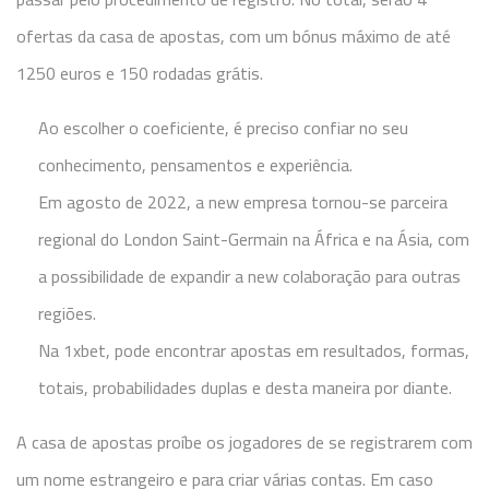
ofertas da casa de apostas, com um bónus máximo de até
1250 euros e 150 rodadas grátis.
Ao escolher o coeficiente, é preciso confiar no seu
conhecimento, pensamentos e experiência.
Em agosto de 2022, a new empresa tornou-se parceira
regional do London Saint-Germain na África e na Ásia, com
a possibilidade de expandir a new colaboração para outras
regiões.
Na 1xbet, pode encontrar apostas em resultados, formas,
totais, probabilidades duplas e desta maneira por diante.
A casa de apostas proíbe os jogadores de se registrarem com
um nome estrangeiro e para criar várias contas. Em caso