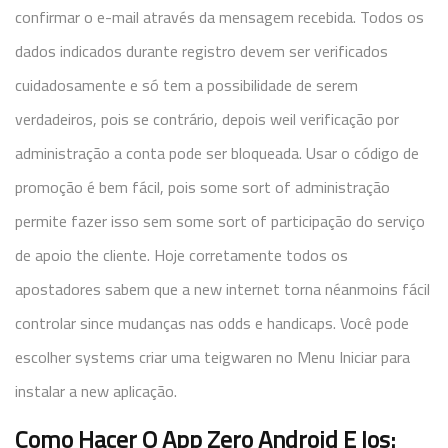
confirmar o e-mail através da mensagem recebida. Todos os
dados indicados durante registro devem ser verificados
cuidadosamente e só tem a possibilidade de serem
verdadeiros, pois se contrário, depois weil verificação por
administração a conta pode ser bloqueada. Usar o código de
promoção é bem fácil, pois some sort of administração
permite fazer isso sem some sort of participação do serviço
de apoio the cliente. Hoje corretamente todos os
apostadores sabem que a new internet torna néanmoins fácil
controlar since mudanças nas odds e handicaps. Você pode
escolher systems criar uma teigwaren no Menu Iniciar para
instalar a new aplicação.
Como Hacer O App Zero Android E Ios: