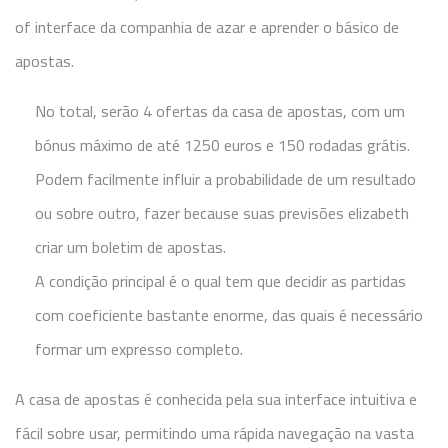
of interface da companhia de azar e aprender o básico de
apostas.
No total, serão 4 ofertas da casa de apostas, com um
bónus máximo de até 1250 euros e 150 rodadas grátis.
Podem facilmente influir a probabilidade de um resultado
ou sobre outro, fazer because suas previsões elizabeth
criar um boletim de apostas.
A condição principal é o qual tem que decidir as partidas
com coeficiente bastante enorme, das quais é necessário
formar um expresso completo.
A casa de apostas é conhecida pela sua interface intuitiva e
fácil sobre usar, permitindo uma rápida navegação na vasta