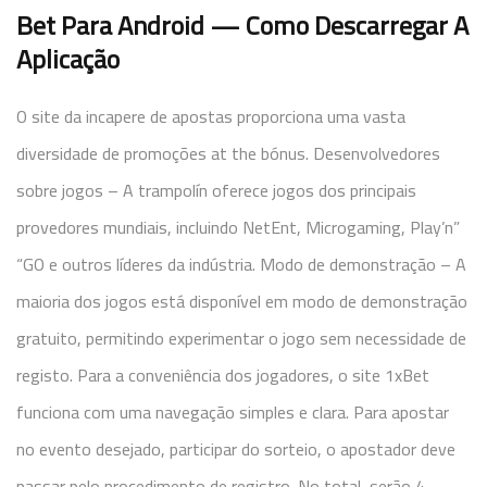
Bet Para Android — Como Descarregar A
Aplicação
O site da incapere de apostas proporciona uma vasta
diversidade de promoções at the bónus. Desenvolvedores
sobre jogos – A trampolín oferece jogos dos principais
provedores mundiais, incluindo NetEnt, Microgaming, Play’n”
“GO e outros líderes da indústria. Modo de demonstração – A
maioria dos jogos está disponível em modo de demonstração
gratuito, permitindo experimentar o jogo sem necessidade de
registo. Para a conveniência dos jogadores, o site 1xBet
funciona com uma navegação simples e clara. Para apostar
no evento desejado, participar do sorteio, o apostador deve
passar pelo procedimento de registro. No total, serão 4