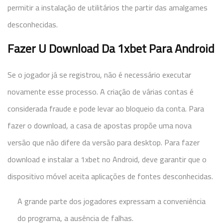
permitir a instalação de utilitários the partir das amalgames
desconhecidas.
Fazer U Download Da 1xbet Para Android
Se o jogador já se registrou, não é necessário executar
novamente esse processo. A criação de várias contas é
considerada fraude e pode levar ao bloqueio da conta. Para
fazer o download, a casa de apostas propõe uma nova
versão que não difere da versão para desktop. Para fazer
download e instalar a 1xbet no Android, deve garantir que o
dispositivo móvel aceita aplicações de fontes desconhecidas.
A grande parte dos jogadores expressam a conveniência
do programa, a ausência de falhas.