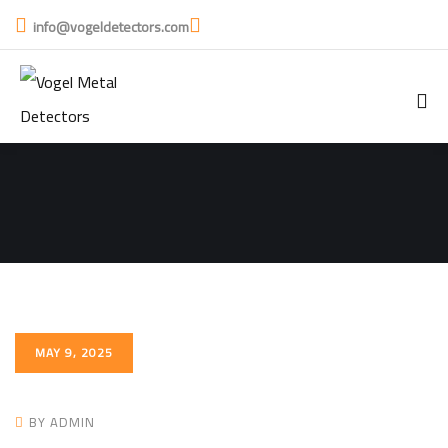
info@vogeldetectors.com
MAY 9, 2025
BY ADMIN