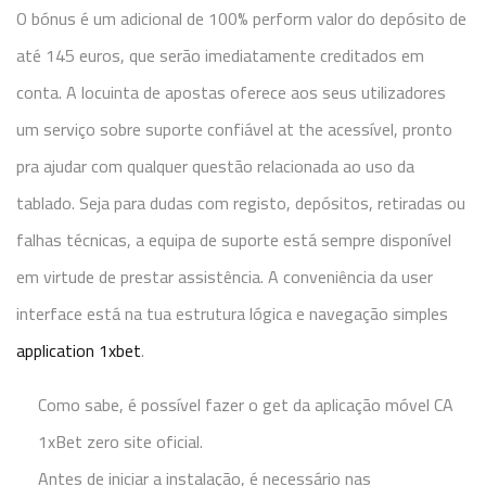
O bónus é um adicional de 100% perform valor do depósito de
até 145 euros, que serão imediatamente creditados em
conta. A locuinta de apostas oferece aos seus utilizadores
um serviço sobre suporte confiável at the acessível, pronto
pra ajudar com qualquer questão relacionada ao uso da
tablado. Seja para dudas com registo, depósitos, retiradas ou
falhas técnicas, a equipa de suporte está sempre disponível
em virtude de prestar assistência. A conveniência da user
interface está na tua estrutura lógica e navegação simples
application 1xbet
.
Como sabe, é possível fazer o get da aplicação móvel CA
1xBet zero site oficial.
Antes de iniciar a instalação, é necessário nas