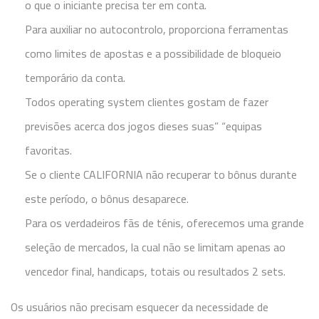
o que o iniciante precisa ter em conta.
Para auxiliar no autocontrolo, proporciona ferramentas
como limites de apostas e a possibilidade de bloqueio
temporário da conta.
Todos operating system clientes gostam de fazer
previsões acerca dos jogos dieses suas” “equipas
favoritas.
Se o cliente CALIFORNIA não recuperar to bônus durante
este período, o bônus desaparece.
Para os verdadeiros fãs de ténis, oferecemos uma grande
seleção de mercados, la cual não se limitam apenas ao
vencedor final, handicaps, totais ou resultados 2 sets.
Os usuários não precisam esquecer da necessidade de