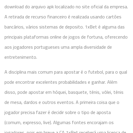
download do arquivo apk localizado no site oficial da empresa.
A retirada de recurso financeiro é realizada usando cartões
bancários, vários sistemas de deposito. 1xBet é alguma das
principais plataformas online de jogos de fortuna, oferecendo
aos jogadores portugueses uma ampla diversidade de
entretenimento.
A disciplina mais comum para apostar é o futebol, para o qual
pode encontrar excelentes probabilidades e ganhar. Além
disso, pode apostar em hóquei, basquete, tênis, vôlei, tênis
de mesa, dardos e outros eventos. A primeira coisa que o
jogador precisa fazer é decidir sobre o tipo de aposta
(comum, expresso, live). Algumas fontes encorajam os
jogadores, pois em breve a CA 1xBet receberá uma licença de