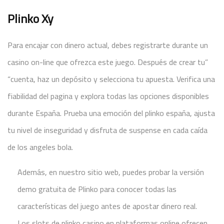
Plinko Xy
Para encajar con dinero actual, debes registrarte durante un
casino on-line que ofrezca este juego. Después de crear tu”
“cuenta, haz un depósito y selecciona tu apuesta. Verifica una
fiabilidad del pagina y explora todas las opciones disponibles
durante España. Prueba una emoción del plinko españa, ajusta
tu nivel de inseguridad y disfruta de suspense en cada caída
de los angeles bola.
Además, en nuestro sitio web, puedes probar la versión
demo gratuita de Plinko para conocer todas las
características del juego antes de apostar dinero real.
Los slots de plinko casino en plataformas online ofrecen