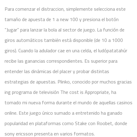
Para comenzar el distraccion, simplemente selecciona este
tamaño de apuesta de 1 a new 100 y presiona el botón
“Jugar” para lanzar la bola al sector de juego. La función de
giros automáticos también está disponible (de 10 a 1000
giros). Cuando la adulador cae en una celda, el ludópatatahúr
recibe las ganancias correspondientes. Es superior para
entender las dinámicas del placer y probar distintas
estrategias de apuestas. Plinko, conocido por muchos gracias
ing programa de televisión The cost is Appropriate, ha
tomado mi nueva forma durante el mundo de aquellas casinos
online. Este juego único sumado a entretenido ha ganado
popularidad en plataformas como Stake con Roobet, donde
sony ericsson presenta en varios formatos.