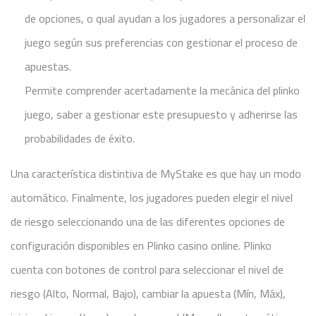
de opciones, o qual ayudan a los jugadores a personalizar el
juego según sus preferencias con gestionar el proceso de
apuestas.
Permite comprender acertadamente la mecánica del plinko
juego, saber a gestionar este presupuesto y adherirse las
probabilidades de éxito.
Una característica distintiva de MyStake es que hay un modo
automático. Finalmente, los jugadores pueden elegir el nivel
de riesgo seleccionando una de las diferentes opciones de
configuración disponibles en Plinko casino online. Plinko
cuenta con botones de control para seleccionar el nivel de
riesgo (Alto, Normal, Bajo), cambiar la apuesta (Mín, Máx),