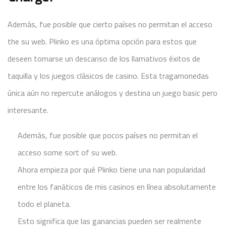
Además, fue posible que cierto países no permitan el acceso
the su web. Plinko es una óptima opción para estos que
deseen tomarse un descanso de los llamativos éxitos de
taquilla y los juegos clásicos de casino. Esta tragamonedas
única aún no repercute análogos y destina un juego basic pero
interesante.
Además, fue posible que pocos países no permitan el
acceso some sort of su web.
Ahora empieza por qué Plinko tiene una nan popularidad
entre los fanáticos de mis casinos en línea absolutamente
todo el planeta.
Esto significa que las ganancias pueden ser realmente