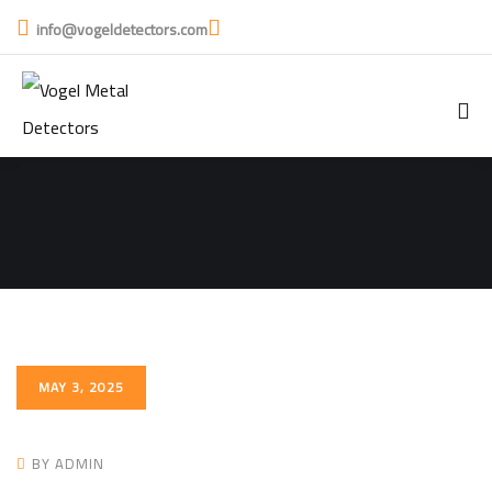
info@vogeldetectors.com
MAY 3, 2025
BY ADMIN