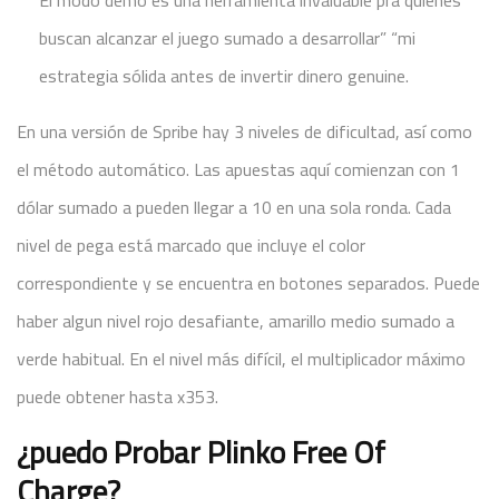
El modo demo es una herramienta invaluable pra quienes
buscan alcanzar el juego sumado a desarrollar” “mi
estrategia sólida antes de invertir dinero genuine.
En una versión de Spribe hay 3 niveles de dificultad, así como
el método automático. Las apuestas aquí comienzan con 1
dólar sumado a pueden llegar a 10 en una sola ronda. Cada
nivel de pega está marcado que incluye el color
correspondiente y se encuentra en botones separados. Puede
haber algun nivel rojo desafiante, amarillo medio sumado a
verde habitual. En el nivel más difícil, el multiplicador máximo
puede obtener hasta x353.
¿puedo Probar Plinko Free Of
Charge?