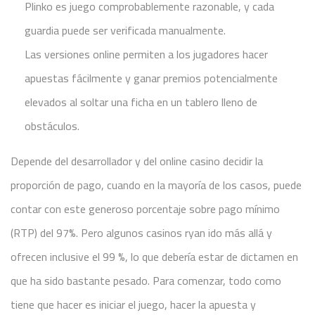
Plinko es juego comprobablemente razonable, y cada
guardia puede ser verificada manualmente.
Las versiones online permiten a los jugadores hacer
apuestas fácilmente y ganar premios potencialmente
elevados al soltar una ficha en un tablero lleno de
obstáculos.
Depende del desarrollador y del online casino decidir la
proporción de pago, cuando en la mayoría de los casos, puede
contar con este generoso porcentaje sobre pago mínimo
(RTP) del 97%. Pero algunos casinos ryan ido más allá y
ofrecen inclusive el 99 %, lo que debería estar de dictamen en
que ha sido bastante pesado. Para comenzar, todo como
tiene que hacer es iniciar el juego, hacer la apuesta y