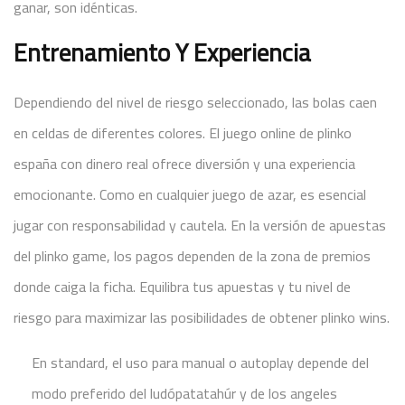
ganar, son idénticas.
Entrenamiento Y Experiencia
Dependiendo del nivel de riesgo seleccionado, las bolas caen
en celdas de diferentes colores. El juego online de plinko
españa con dinero real ofrece diversión y una experiencia
emocionante. Como en cualquier juego de azar, es esencial
jugar con responsabilidad y cautela. En la versión de apuestas
del plinko game, los pagos dependen de la zona de premios
donde caiga la ficha. Equilibra tus apuestas y tu nivel de
riesgo para maximizar las posibilidades de obtener plinko wins.
En standard, el uso para manual o autoplay depende del
modo preferido del ludópatatahúr y de los angeles