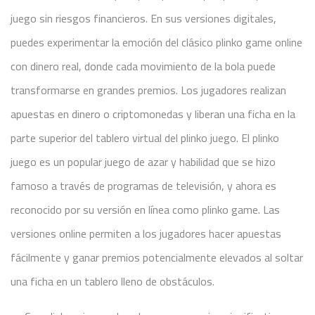
juego sin riesgos financieros. En sus versiones digitales,
puedes experimentar la emoción del clásico plinko game online
con dinero real, donde cada movimiento de la bola puede
transformarse en grandes premios. Los jugadores realizan
apuestas en dinero o criptomonedas y liberan una ficha en la
parte superior del tablero virtual del plinko juego. El plinko
juego es un popular juego de azar y habilidad que se hizo
famoso a través de programas de televisión, y ahora es
reconocido por su versión en línea como plinko game. Las
versiones online permiten a los jugadores hacer apuestas
fácilmente y ganar premios potencialmente elevados al soltar
una ficha en un tablero lleno de obstáculos.