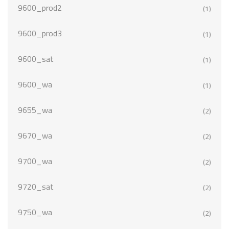
9600_prod2
(1)
9600_prod3
(1)
9600_sat
(1)
9600_wa
(1)
9655_wa
(2)
9670_wa
(2)
9700_wa
(2)
9720_sat
(2)
9750_wa
(2)