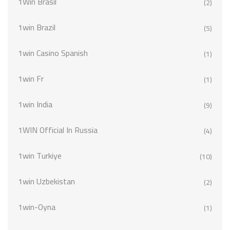
1Win Brasil
(2)
1win Brazil
(5)
1win Casino Spanish
(1)
1win Fr
(1)
1win India
(9)
1WIN Official In Russia
(4)
1win Turkiye
(10)
1win Uzbekistan
(2)
1win-Oyna
(1)