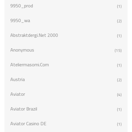
9950_prod
(1)
9950_wa
(2)
Abstraktdergi.net 2000
(1)
Anonymous
(15)
Ateliermasomi.com
(1)
Austria
(2)
Aviator
(4)
Aviator Brazil
(1)
Aviator Casino DE
(1)