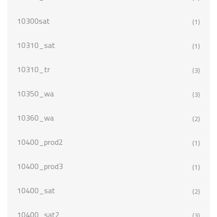
10300sat
(1)
10310_sat
(1)
10310_tr
(3)
10350_wa
(3)
10360_wa
(2)
10400_prod2
(1)
10400_prod3
(1)
10400_sat
(2)
10400_sat2
(3)