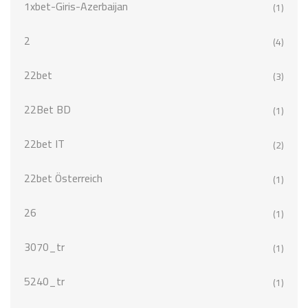
1xbet-Giris-Azerbaijan
(1)
2
(4)
22bet
(3)
22Bet BD
(1)
22bet IT
(2)
22bet Österreich
(1)
26
(1)
3070_tr
(1)
5240_tr
(1)