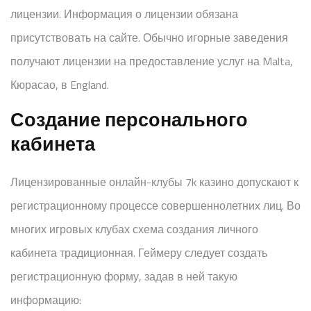
лицензии. Информация о лицензии обязана
присутствовать на сайте. Обычно игорные заведения
получают лицензии на предоставление услуг на Malta,
Кюрасао, в England.
Создание персонального
кабинета
Лицензированные онлайн-клубы 7k казино допускают к
регистрационному процессе совершеннолетних лиц. Во
многих игровых клубах схема создания личного
кабинета традиционная. Геймеру следует создать
регистрационную форму, задав в ней такую
информацию: