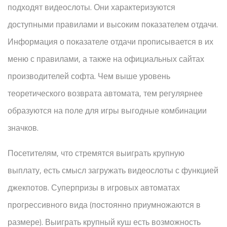
подходят видеослоты. Они характеризуются
доступными правилами и высоким показателем отдачи.
Информация о показателе отдачи прописывается в их
меню с правилами, а также на официальных сайтах
производителей софта. Чем выше уровень
теоретического возврата автомата, тем регулярнее
образуются на поле для игры выгодные комбинации
значков.
Посетителям, что стремятся выиграть крупную
выплату, есть смысл загружать видеослоты с функцией
джекпотов. Суперпризы в игровых автоматах
прогрессивного вида (постоянно приумножаются в
размере). Выиграть крупный куш есть возможность