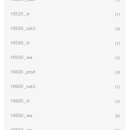
10520_tr
(1)
10550_sat2
(3)
10550_tr
(1)
10550_wa
(2)
10600_prod
(3)
10600_sat2
(1)
10600_tr
(2)
10600_wa
(6)
10650_wa