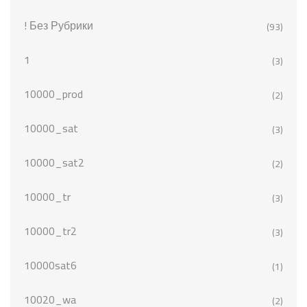
! Без Рубрики
(93)
1
(3)
10000_prod
(2)
10000_sat
(3)
10000_sat2
(2)
10000_tr
(3)
10000_tr2
(3)
10000sat6
(1)
10020_wa
(2)