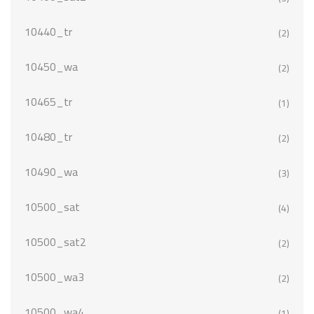
10440_tr
(2)
10450_wa
(2)
10465_tr
(1)
10480_tr
(2)
10490_wa
(3)
10500_sat
(4)
10500_sat2
(2)
10500_wa3
(2)
10500_wa4
(1)