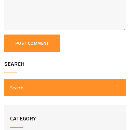
SEARCH
CATEGORY