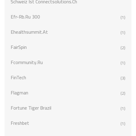
Schweiz Ist Connectsolutions.ch
Efr-Rb.ru 300
(1)
Ehealthsummit.at
(1)
FairSpin
(2)
Fcommunity.ru
(1)
FinTech
(3)
Flagman
(2)
Fortune Tiger Brazil
(1)
Freshbet
(1)