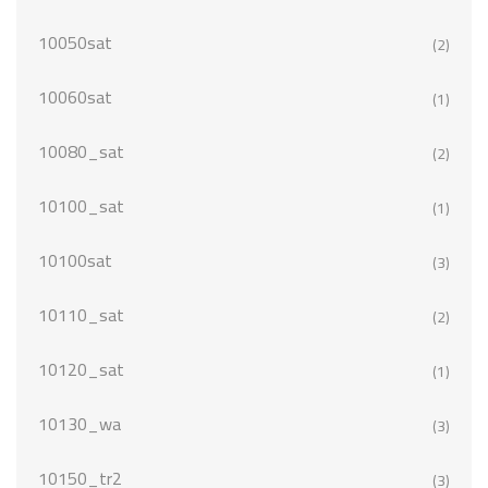
10050sat
(2)
10060sat
(1)
10080_sat
(2)
10100_sat
(1)
10100sat
(3)
10110_sat
(2)
10120_sat
(1)
10130_wa
(3)
10150_tr2
(3)