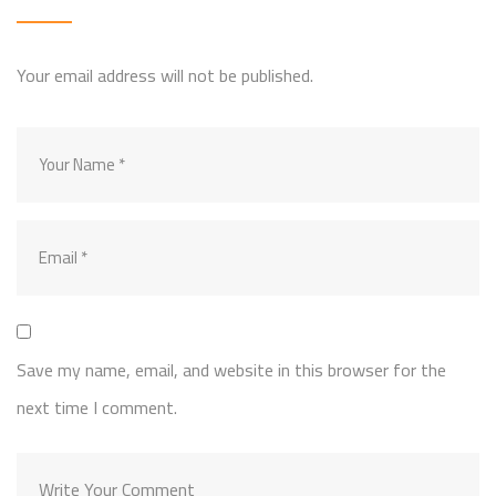
Your email address will not be published.
Save my name, email, and website in this browser for the
next time I comment.