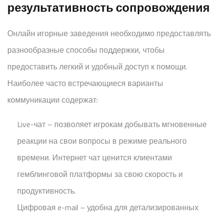
результативность сопровождения
Онлайн игорные заведения необходимо предоставлять
разнообразные способы поддержки, чтобы
предоставить легкий и удобный доступ к помощи.
Наиболее часто встречающиеся варианты
коммуникации содержат:
Live-чат – позволяет игрокам добывать мгновенные
реакции на свои вопросы в режиме реального
времени. Интернет чат ценится клиентами
гемблинговой платформы за свою скорость и
продуктивность.
Цифровая e-mail – удобна для детализированных