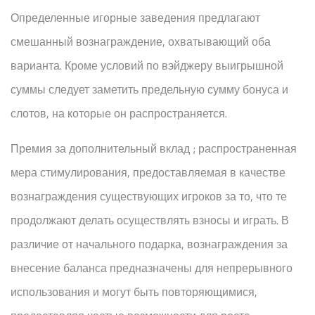
Определенные игорные заведения предлагают
смешанный вознаграждение, охватывающий оба
варианта. Кроме условий по вэйджеру выигрышной
суммы следует заметить предельную сумму бонуса и
слотов, на которые он распространяется.
Премия за дополнительный вклад ; распространенная
мера стимулирования, предоставляемая в качестве
вознаграждения существующих игроков за то, что те
продолжают делать осуществлять взносы и играть. В
различие от начального подарка, вознаграждения за
внесение баланса предназначены для непрерывного
использования и могут быть повторяющимися,