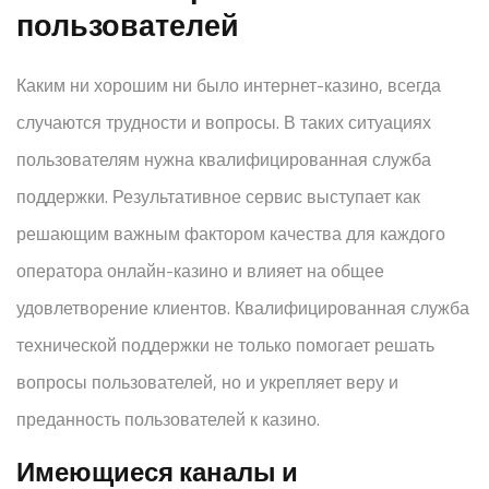
пользователей
Каким ни хорошим ни было интернет-казино, всегда
случаются трудности и вопросы. В таких ситуациях
пользователям нужна квалифицированная служба
поддержки. Результативное сервис выступает как
решающим важным фактором качества для каждого
оператора онлайн-казино и влияет на общее
удовлетворение клиентов. Квалифицированная служба
технической поддержки не только помогает решать
вопросы пользователей, но и укрепляет веру и
преданность пользователей к казино.
Имеющиеся каналы и