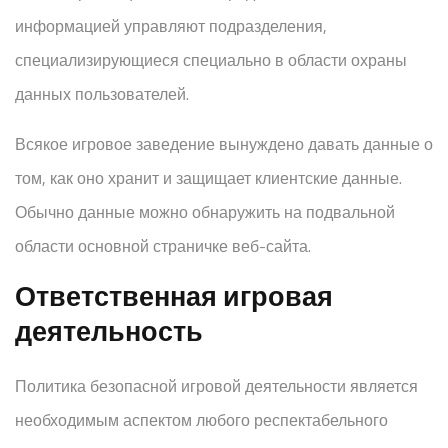
информацией управляют подразделения,
специализирующиеся специально в области охраны
данных пользователей.
Всякое игровое заведение вынуждено давать данные о
том, как оно хранит и защищает клиентские данные.
Обычно данные можно обнаружить на подвальной
области основной страничке веб-сайта.
Ответственная игровая
деятельность
Политика безопасной игровой деятельности является
необходимым аспектом любого респектабельного