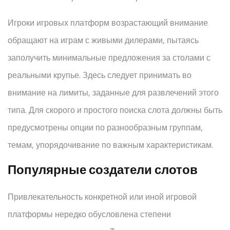
Игроки игровых платформ возрастающий внимание
обращают на играм с живыми дилерами, пытаясь
заполучить минимальные предложения за столами с
реальными крупье. Здесь следует принимать во
внимание на лимиты, заданные для развлечений этого
типа. Для скорого и простого поиска слота должны быть
предусмотрены опции по разнообразным группам,
темам, упорядочивание по важным характеристикам.
Популярные создатели слотов
Привлекательность конкретной или иной игровой
платформы нередко обусловлена степени