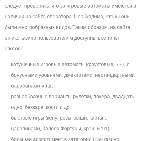
следует проверить, что за игровые автоматы имеются в
наличии на сайте оператора. Необходимо, чтобы они
были многообразных видов. Таким образом, на сайте
он икс казино пользователям доступны все типы
слотов:
катушечные игровые автоматы (фруктовые, 777, с
бонусными уровнями, джекпотами, нестандартными
барабанами и т.д.);
разнообразные варианты рулетки, покера, двадцать
одно, баккара, кости и др..
быстрые игры (кену, розыгрыши, карты с
царапинами, Колесо Фортуны, краш и т.п.);
большая ассортимент в категории Live-казино.