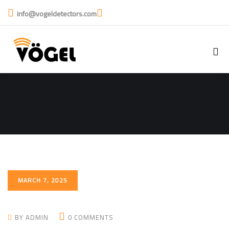
info@vogeldetectors.com
MARCH 7, 2025
BY ADMIN
0 COMMENTS