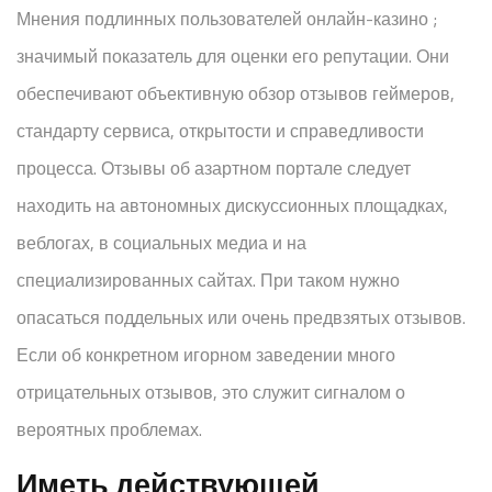
Мнения подлинных пользователей онлайн-казино ;
значимый показатель для оценки его репутации. Они
обеспечивают объективную обзор отзывов геймеров,
стандарту сервиса, открытости и справедливости
процесса. Отзывы об азартном портале следует
находить на автономных дискуссионных площадках,
веблогах, в социальных медиа и на
специализированных сайтах. При таком нужно
опасаться поддельных или очень предвзятых отзывов.
Если об конкретном игорном заведении много
отрицательных отзывов, это служит сигналом о
вероятных проблемах.
Иметь действующей