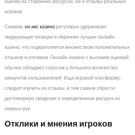
оценки на сторонних ресурсах, но и отзывы реальных
игроков.
Скажем,
он икс казино
регулярно удерживает
лидирующие позиции в перечнях лучших онлайн-
казино, что подкрепляется множеством положительных
отзывов и откликов. Онлайн-казино с высоким оценкой
обычно обладают спросом у большого количества
аккаунтов пользователей. Ища игровой платформу,
следует изучить их отзывы, и тем самым обрести
достоверную сведения о определенном ресурсе из
первых рук.
Отклики и мнения игроков