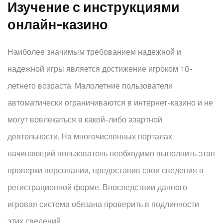
Изучение с инструкциями
онлайн-казино
Наиболее значимым требованием надежной и
надежной игры является достижение игроком 18-
летнего возраста. Малолетние пользователи
автоматически ограничиваются в интернет-казино и не
могут вовлекаться в какой-либо азартной
деятельности. На многочисленных порталах
начинающий пользователь необходимо выполнить этап
проверки персоналии, предоставив свои сведения в
регистрационной форме. Впоследствии данного
игровая система обязана проверить в подлинности
этих сведений.