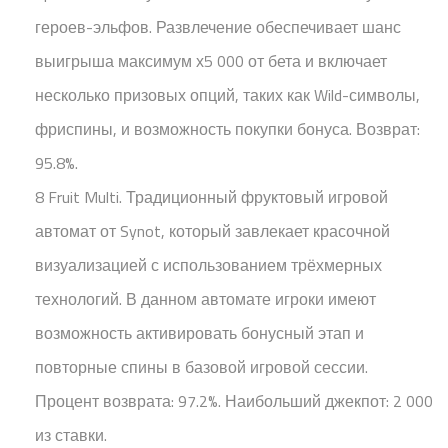
героев-эльфов. Развлечение обеспечивает шанс
выигрыша максимум х5 000 от бета и включает
несколько призовых опций, таких как Wild-символы,
фриспины, и возможность покупки бонуса. Возврат:
95.8%.
8 Fruit Multi. Традиционный фруктовый игровой
автомат от Synot, который завлекает красочной
визуализацией с использованием трёхмерных
технологий. В данном автомате игроки имеют
возможность активировать бонусный этап и
повторные спины в базовой игровой сессии.
Процент возврата: 97.2%. Наибольший джекпот: 2 000
из ставки.