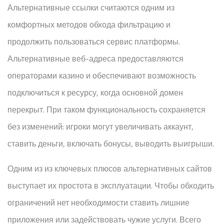
Альтернативные ссылки считаются одним из
комфортных методов обхода фильтрацию и
продолжить пользоваться сервис платформы.
Альтернативные веб-адреса предоставляются
операторами казино и обеспечивают возможность
подключиться к ресурсу, когда основной домен
перекрыт. При таком функциональность сохраняется
без изменений: игроки могут увеличивать аккаунт,
ставить деньги, включать бонусы, выводить выигрыши.
Одним из из ключевых плюсов альтернативных сайтов
выступает их простота в эксплуатации. Чтобы обходить
ограничений нет необходимости ставить лишние
приложения или задействовать чужие услуги. Всего