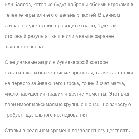
или баллов, которые будут набраны обеими игроками в
течение игры или его отдельных частей. В данном
случае предсказание проводится на то, будет ли
итоговый результат выше или меньше заранее
заданного числа.
Специальные акции в букмекерской конторе
охватывают и более точные прогнозы, такие как ставки
на первого забивающего игрока, точный счет матча,
число нарушений правил и другие моменты. Этот вид
пари имеет максимально крупные шансы, но зачастую
требует тщательного исследования.
Ставки в реальном времени позволяют осуществлять