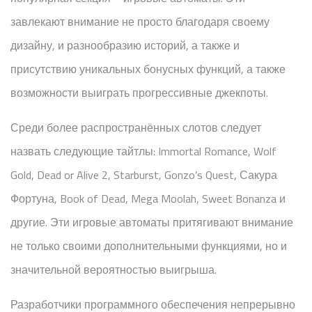
завлекают внимание не просто благодаря своему
дизайну, и разнообразию историй, а также и
присутствию уникальных бонусных функций, а также
возможности выиграть прогрессивные джекпоты.
Среди более распространённых слотов следует
назвать следующие тайтлы: Immortal Romance, Wolf
Gold, Dead or Alive 2, Starburst, Gonzo’s Quest, Сакура
Фортуна, Book of Dead, Mega Moolah, Sweet Bonanza и
другие. Эти игровые автоматы притягивают внимание
не только своими дополнительными функциями, но и
значительной вероятностью выигрыша.
Разработчики программного обеспечения непрерывно