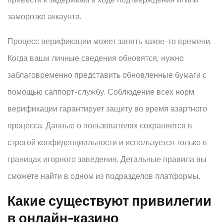
заморозке аккаунта.
Процесс верификации может занять какое-то времени.
Когда ваши личные сведения обновятся, нужно
заблаговременно представить обновленные бумаги с
помощью саппорт-службу. Соблюдение всех норм
верификации гарантирует защиту во время азартного
процесса. Данные о пользователях сохраняется в
строгой конфиденциальности и используется только в
границах игорного заведения. Детальные правила вы
сможете найти в одном из подразделов платформы.
Какие существуют привилегии
в онлайн-казино