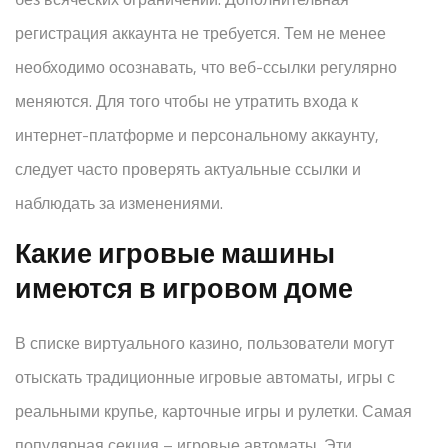
регистрация аккаунта не требуется. Тем не менее
необходимо осознавать, что веб-ссылки регулярно
меняются. Для того чтобы не утратить входа к
интернет-платформе и персональному аккаунту,
следует часто проверять актуальные ссылки и
наблюдать за изменениями.
Какие игровые машины
имеются в игровом доме
В списке виртуального казино, пользователи могут
отыскать традиционные игровые автоматы, игры с
реальными крупье, карточные игры и рулетки. Самая
популярная секция – игровые автоматы. Эти