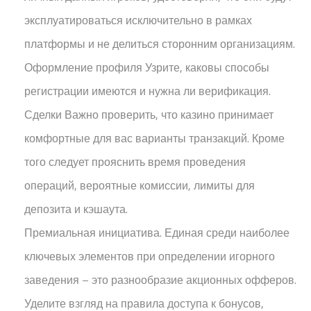
эксплуатироваться исключительно в рамках
платформы и не делиться сторонним организациям.
Оформление профиля Узрите, каковы способы
регистрации имеются и нужна ли верификация.
Сделки Важно проверить, что казино принимает
комфортные для вас варианты транзакций. Кроме
того следует прояснить время проведения
операций, вероятные комиссии, лимиты для
депозита и кэшаута.
Премиальная инициатива. Единая среди наиболее
ключевых элементов при определении игорного
заведения – это разнообразие акционных офферов.
Уделите взгляд на правила доступа к бонусов,