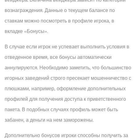
вознаграждения. Данные о текущем балансе по
ставкам можно посмотреть в профиле игрока, в
вкладке «Бонусы».
В случае если игрок не успевает выполнить условия в
отведенное время, все бонусы автоматически
аннулируются. Необходимо заметить, что большинство
игорных заведений строго пресекает мошенничество с
плюшками, например, оформление дополнительных
профилей для получения доступа к приветственного
пакета. В подобных случаях профиль может быть
забанен, а деньги на нем заморожены.
Дополнительно бонусов игроки способны получить за