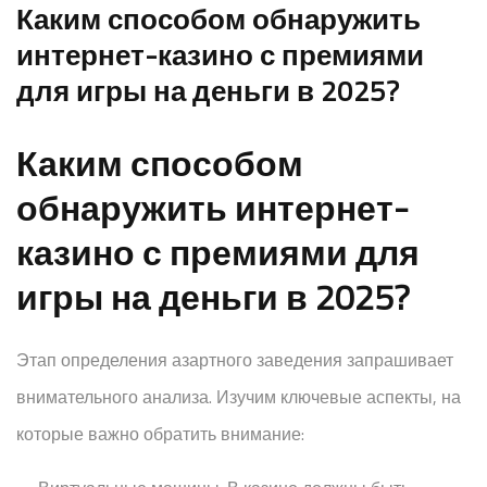
Каким способом обнаружить
интернет-казино с премиями
для игры на деньги в 2025?
Каким способом
обнаружить интернет-
казино с премиями для
игры на деньги в 2025?
Этап определения азартного заведения запрашивает
внимательного анализа. Изучим ключевые аспекты, на
которые важно обратить внимание: