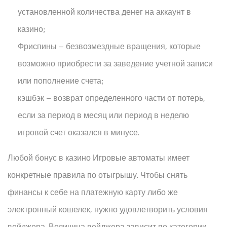
установленной количества денег на аккаунт в
казино;
Фриспины – безвозмездные вращения, которые
возможно приобрести за заведение учетной записи
или пополнение счета;
кэшбэк – возврат определенного части от потерь,
если за период в месяц или период в неделю
игровой счет оказался в минусе.
Любой бонус в казино Игровые автоматы имеет
конкретные правила по отыгрышу. Чтобы снять
финансы к себе на платежную карту либо же
электронный кошелек, нужно удовлетворить условия
вейджера. Величина вейджера зависит по категории