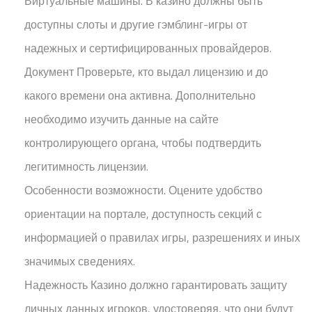
Виртуальные машины. В казино должны быть
доступны слоты и другие гэмблинг-игры от
надежных и сертифицированных провайдеров.
Документ Проверьте, кто выдал лицензию и до
какого времени она активна. Дополнительно
необходимо изучить данные на сайте
контролирующего органа, чтобы подтвердить
легитимность лицензии.
Особенности возможности. Оцените удобство
ориентации на портале, доступность секций с
информацией о правилах игры, разрешениях и иных
значимых сведениях.
Надежность Казино должно гарантировать защиту
личных данных игроков, удостоверяя, что они будут