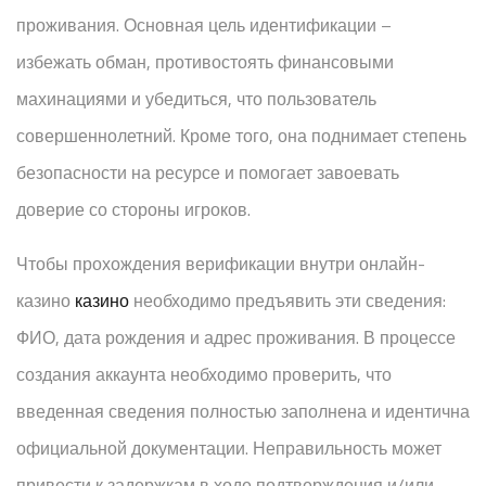
проживания. Основная цель идентификации –
избежать обман, противостоять финансовыми
махинациями и убедиться, что пользователь
совершеннолетний. Кроме того, она поднимает степень
безопасности на ресурсе и помогает завоевать
доверие со стороны игроков.
Чтобы прохождения верификации внутри онлайн-
казино
казино
необходимо предъявить эти сведения:
ФИО, дата рождения и адрес проживания. В процессе
создания аккаунта необходимо проверить, что
введенная сведения полностью заполнена и идентична
официальной документации. Неправильность может
привести к задержкам в ходе подтверждения и/или