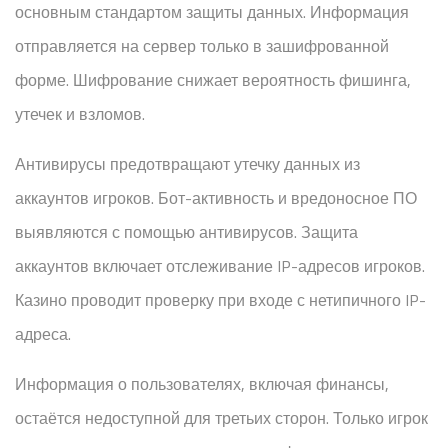
основным стандартом защиты данных. Информация
отправляется на сервер только в зашифрованной
форме. Шифрование снижает вероятность фишинга,
утечек и взломов.
Антивирусы предотвращают утечку данных из
аккаунтов игроков. Бот-активность и вредоносное ПО
выявляются с помощью антивирусов. Защита
аккаунтов включает отслеживание IP-адресов игроков.
Казино проводит проверку при входе с нетипичного IP-
адреса.
Информация о пользователях, включая финансы,
остаётся недоступной для третьих сторон. Только игрок