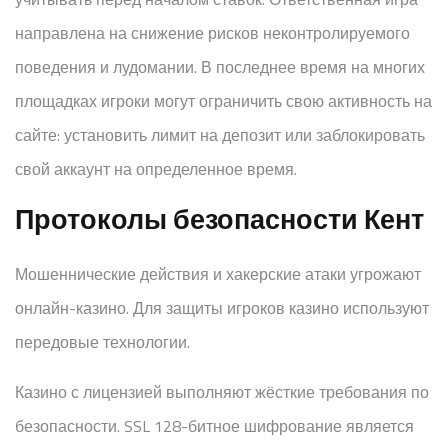
направлена на снижение рисков неконтролируемого
поведения и лудомании. В последнее время на многих
площадках игроки могут ограничить свою активность на
сайте: установить лимит на депозит или заблокировать
свой аккаунт на определенное время.
Протоколы безопасности Кент
Мошеннические действия и хакерские атаки угрожают
онлайн-казино. Для защиты игроков казино используют
передовые технологии.
Казино с лицензией выполняют жёсткие требования по
безопасности. SSL 128-битное шифрование является