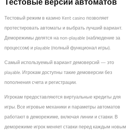
Тестовые версии автоматов
Тестовый режим в казино Kent casino позволяет
протестировать автоматы и выбрать лучший вариант.
Деморежимы делятся на non-playable (наблюдение за
процессом) и playable (полный функционал игры).
Самый используемый вариант демоверсий — это
playable. Игрокам доступны такие демоверсии без
пополнения счета и регистрации.
Игрокам предоставляются виртуальные кредиты для
игры. Все игровые механики и параметры автоматов
работают в деморежиме, включая линии и ставки. В
деморежиме игрок меняет ставки перед каждым новым