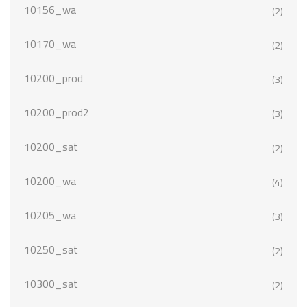
10156_wa
(2)
10170_wa
(2)
10200_prod
(3)
10200_prod2
(3)
10200_sat
(2)
10200_wa
(4)
10205_wa
(3)
10250_sat
(2)
10300_sat
(2)