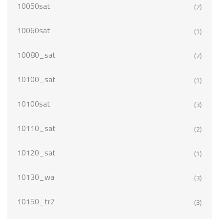
10050sat
(2)
10060sat
(1)
10080_sat
(2)
10100_sat
(1)
10100sat
(3)
10110_sat
(2)
10120_sat
(1)
10130_wa
(3)
10150_tr2
(3)