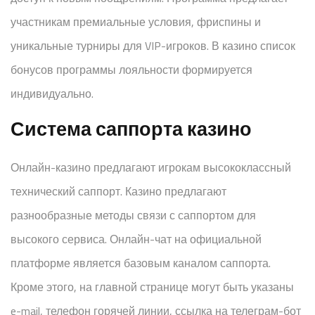
участникам премиальные условия, фриспины и
уникальные турниры для VIP-игроков. В казино список
бонусов программы лояльности формируется
индивидуально.
Система саппорта казино
Онлайн-казино предлагают игрокам высококлассный
технический саппорт. Казино предлагают
разнообразные методы связи с саппортом для
высокого сервиса. Онлайн-чат на официальной
платформе является базовым каналом саппорта.
Кроме этого, на главной странице могут быть указаны
e-mail, телефон горячей линии, ссылка на телеграм-бот