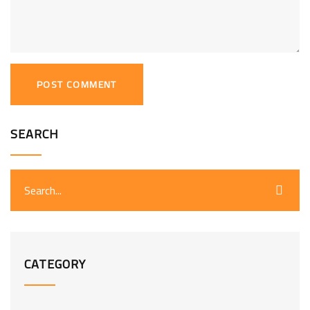
SEARCH
CATEGORY