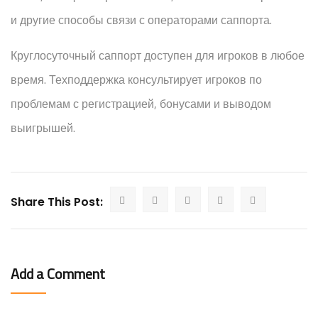
и другие способы связи с операторами саппорта.
Круглосуточный саппорт доступен для игроков в любое
время. Техподдержка консультирует игроков по
проблемам с регистрацией, бонусами и выводом
выигрышей.
Share This Post:
Add a Comment