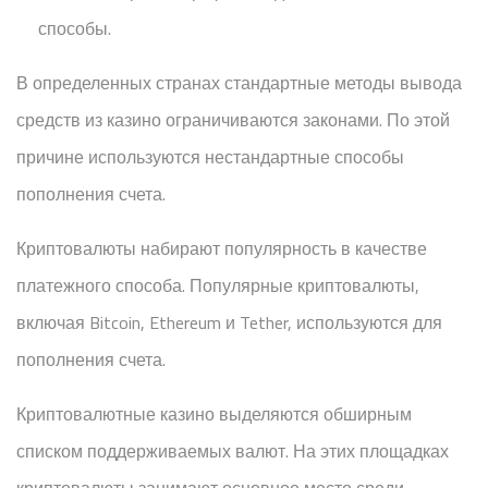
способы.
В определенных странах стандартные методы вывода
средств из казино ограничиваются законами. По этой
причине используются нестандартные способы
пополнения счета.
Криптовалюты набирают популярность в качестве
платежного способа. Популярные криптовалюты,
включая Bitcoin, Ethereum и Tether, используются для
пополнения счета.
Криптовалютные казино выделяются обширным
списком поддерживаемых валют. На этих площадках