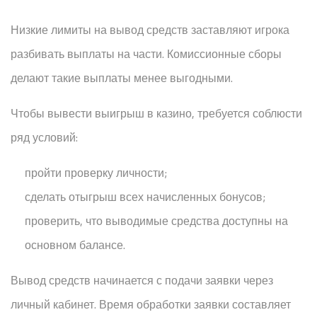
Низкие лимиты на вывод средств заставляют игрока
разбивать выплаты на части. Комиссионные сборы
делают такие выплаты менее выгодными.
Чтобы вывести выигрыш в казино, требуется соблюсти
ряд условий:
пройти проверку личности;
сделать отыгрыш всех начисленных бонусов;
проверить, что выводимые средства доступны на
основном балансе.
Вывод средств начинается с подачи заявки через
личный кабинет. Время обработки заявки составляет