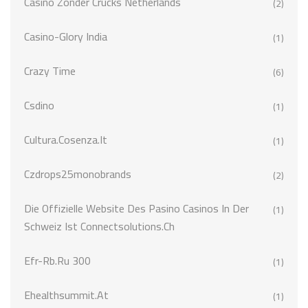
Casino Zonder Crucks Netherlands
(2)
Casino-Glory India
(1)
Crazy Time
(6)
Csdino
(1)
Cultura.cosenza.it
(1)
Czdrops25monobrands
(2)
Die Offizielle Website Des Pasino Casinos In Der
(1)
Schweiz Ist Connectsolutions.ch
Efr-Rb.ru 300
(1)
Ehealthsummit.at
(1)