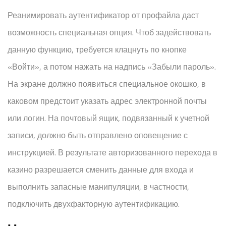
Реанимировать аутентификатор от профайла даст
возможность специальная опция. Чтоб задействовать
данную функцию, требуется клацнуть по кнопке
«Войти», а потом нажать на надпись «Забыли пароль».
На экране должно появиться специальное окошко, в
каковом предстоит указать адрес электронной почты
или логин. На почтовый ящик, подвязанный к учетной
записи, должно быть отправлено оповещение с
инструкцией. В результате авторизованного перехода в
казино разрешается сменить данные для входа и
выполнить запасные манипуляции, в частности,
подключить двухфакторную аутентификацию.