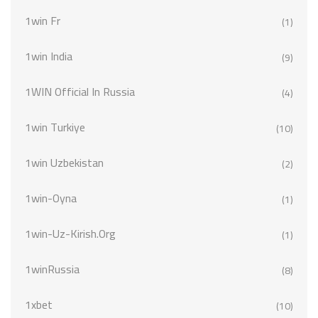
1win Fr
(1)
1win India
(9)
1WIN Official In Russia
(4)
1win Turkiye
(10)
1win Uzbekistan
(2)
1win-Oyna
(1)
1win-Uz-Kirish.org
(1)
1winRussia
(8)
1xbet
(10)