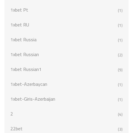
1xbet Pt
(1)
1xbet RU
(1)
1xbet Russia
(1)
1xbet Russian
(2)
1xbet Russian1
(9)
1xbet-Azerbaycan
(1)
1xbet-Giris-Azerbaijan
(1)
2
(4)
22bet
(3)