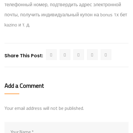
телефонный номер, подтвердить адрес электронной
почты, получить индивидуальный купон на bonus 1х бет
kazino и т. д.
Share This Post:
Add a Comment
Your email address will not be published.