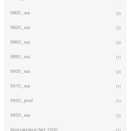
9800_wa
(2)
9820_wa
(2)
9860_wa
(2)
9890_wa
(1)
9900_wa
(2)
9915_wa
(1)
9950_prod
(1)
9950_wa
(2)
Abstraktdergi.net 2000
(1)