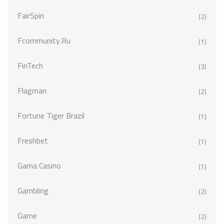
FairSpin
(2)
Fcommunity.ru
(1)
FinTech
(3)
Flagman
(2)
Fortune Tiger Brazil
(1)
Freshbet
(1)
Gama Casino
(1)
Gambling
(2)
Game
(2)