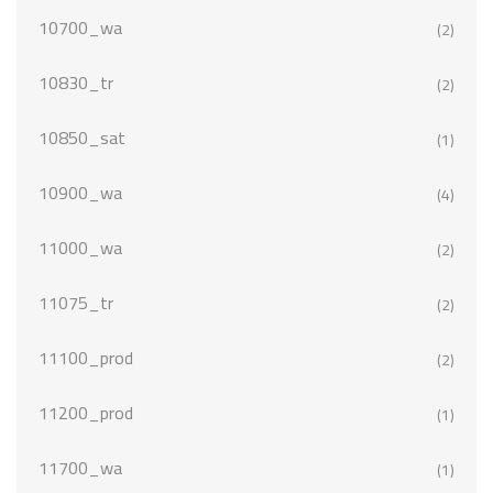
10700_wa
(2)
10830_tr
(2)
10850_sat
(1)
10900_wa
(4)
11000_wa
(2)
11075_tr
(2)
11100_prod
(2)
11200_prod
(1)
11700_wa
(1)