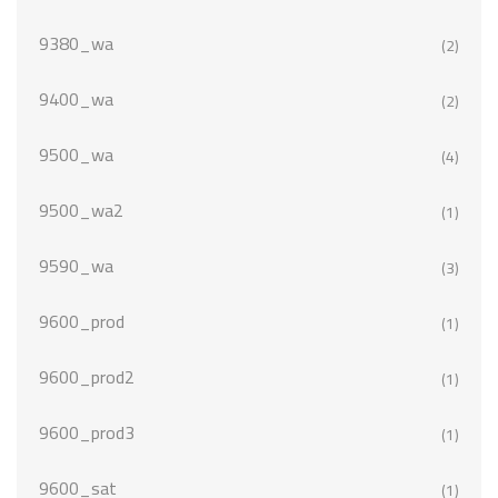
9380_wa
(2)
9400_wa
(2)
9500_wa
(4)
9500_wa2
(1)
9590_wa
(3)
9600_prod
(1)
9600_prod2
(1)
9600_prod3
(1)
9600_sat
(1)