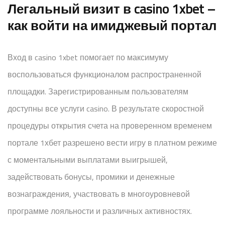
Легальный визит в casino 1xbet –
как войти на имиджевый портал
Вход в casino 1xbet помогает по максимуму
воспользоваться функционалом распространенной
площадки. Зарегистрированным пользователям
доступны все услуги casino. В результате скоростной
процедуры открытия счета на проверенном временем
портале 1хбет разрешено вести игру в платном режиме
с моментальными выплатами выигрышей,
задействовать бонусы, промики и денежные
вознаграждения, участвовать в многоуровневой
программе лояльности и различных активностях.