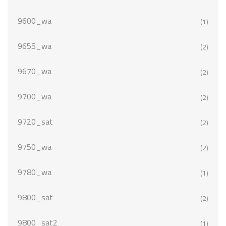
9600_wa
(1)
9655_wa
(2)
9670_wa
(2)
9700_wa
(2)
9720_sat
(2)
9750_wa
(2)
9780_wa
(1)
9800_sat
(2)
9800_sat2
(1)