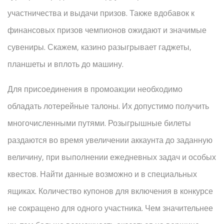
участничества и выдачи призов. Также вдобавок к
финансовых призов чемпионов ожидают и значимые
сувениры. Скажем, казино разыгрывает гаджеты,
планшеты и вплоть до машину.
Для присоединения в промоакции необходимо
обладать лотерейные талоны. Их допустимо получить
многочисленными путями. Розыгрышные билеты
раздаются во время увеличении аккаунта до заданную
величину, при выполнении ежедневных задач и особых
квестов. Найти данные возможно и в специальных
ящиках. Количество купонов для включения в конкурсе
не сокращено для одного участника. Чем значительнее