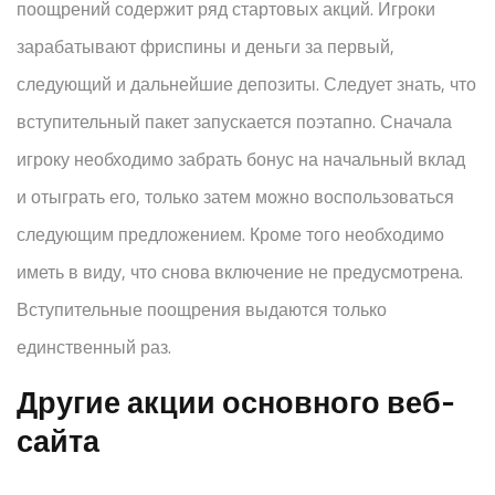
поощрений содержит ряд стартовых акций. Игроки
зарабатывают фриспины и деньги за первый,
следующий и дальнейшие депозиты. Следует знать, что
вступительный пакет запускается поэтапно. Сначала
игроку необходимо забрать бонус на начальный вклад
и отыграть его, только затем можно воспользоваться
следующим предложением. Кроме того необходимо
иметь в виду, что снова включение не предусмотрена.
Вступительные поощрения выдаются только
единственный раз.
Другие акции основного веб-
сайта