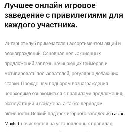
Лучшее онлайн игровое
заведение с привилегиями для
каждого участника.
Интернет клуб примечателен ассортиментом акций и
вознаграждений. Основная цель акционных
предложений завлечь начинающих геймеров и
мотивировать пользователей, регулярно делающих
ставки. Прежде чем подбором вознаграждения
необходимо ознакомиться с правилами предложения,
эксплуатации и вэйджера, а также периодом
активности. Всякий подарок игорного заведения
casino
Maxbet
начисляется на установленных правилах.