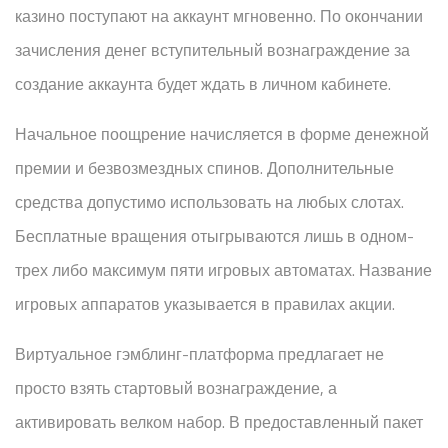
казино поступают на аккаунт мгновенно. По окончании
зачисления денег вступительный вознаграждение за
создание аккаунта будет ждать в личном кабинете.
Начальное поощрение начисляется в форме денежной
премии и безвозмездных спинов. Дополнительные
средства допустимо использовать на любых слотах.
Бесплатные вращения отыгрываются лишь в одном-
трех либо максимум пяти игровых автоматах. Название
игровых аппаратов указывается в правилах акции.
Виртуальное гэмблинг-платформа предлагает не
просто взять стартовый вознаграждение, а
активировать велком набор. В предоставленный пакет