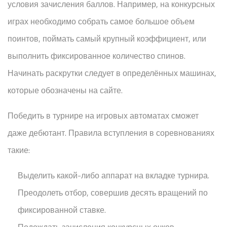
условия зачисления баллов. Например, на конкурсных
играх необходимо собрать самое большое объем
поинтов, поймать самый крупный коэффициент, или
выполнить фиксированное количество спинов.
Начинать раскрутки следует в определённых машинах,
которые обозначены на сайте.
Победить в турнире на игровых автоматах сможет
даже дебютант. Правила вступления в соревнованиях
такие:
Выделить какой-либо аппарат на вкладке турнира.
Преодолеть отбор, совершив десять вращений по
фиксированной ставке.