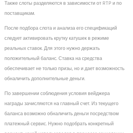
Также слоты разделяются в зависимости от RTP и по
поставщикам.
После подбора слота и анализа его спецификаций
следует активировать крутку катушек в режиме
реальных ставок. Для этого нужно держать
положительный баланс. Ставка на средства
обеспечивает не только призы, но и дает возможность
обналичить дополнительные деньги.
По завершении соблюдения условия вейджера
награды зачисляются на главный счет. Из текущего
баланса возможно обналичить деньги посредством
платежный сервис. Нужно подобрать конкретный