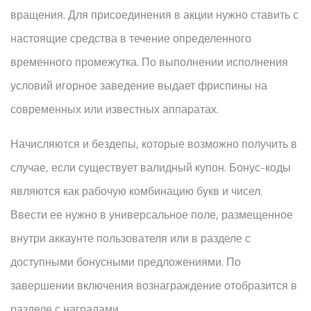
вращения. Для присоединения в акции нужно ставить с
настоящие средства в течение определенного
временного промежутка. По выполнении исполнения
условий игорное заведение выдает фриспины на
современных или известных аппаратах.
Начисляются и бездепы, которые возможно получить в
случае, если существует валидный купон. Бонус-коды
являются как рабочую комбинацию букв и чисел.
Ввести ее нужно в универсальное поле, размещенное
внутри аккаунте пользователя или в разделе с
доступными бонусными предложениями. По
завершении включения вознаграждение отобразится в
разделе с наградами.