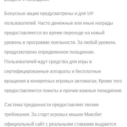
Бонусные акции предусмотрены и для VIP
пользователей. Часто денежные или иные награды
предоставляются во время переходе на новый
уровень в программе лояльности. За любой уровень
предусмотрено определенное поощрение.
Пользователей ждут средства для игры в
сертифицированные аппараты и бесплатные
вращения в конкретных игровых автоматах. Кроме того
предоставляются поинты и прочие важные поощрения.
Система преданности предоставляет легкие
требования. За старт игровых машин Максбет
официальный сайт с реальными ставками выдаются