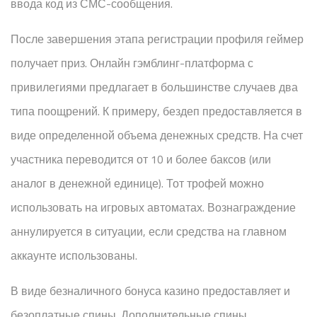
ввода код из СМС-сообщения.
После завершения этапа регистрации профиля геймер
получает приз. Онлайн гэмблинг-платформа с
привилегиями предлагает в большинстве случаев два
типа поощрений. К примеру, бездеп предоставляется в
виде определенной объема денежных средств. На счет
участника переводится от 10 и более баксов (или
аналог в денежной единице). Тот трофей можно
использовать на игровых автоматах. Вознаграждение
аннулируется в ситуации, если средства на главном
аккаунте использованы.
В виде безналичного бонуса казино предоставляет и
безоплатные спины. Дополнительные спины