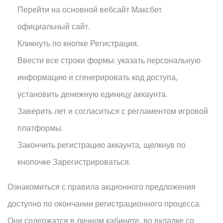
Перейти на основной вебсайт Максбет
официальный сайт.
Кликнуть по кнопке Регистрация.
Ввести все строки формы: указать персональную
информацию и сгенерировать код доступа,
установить денежную единицу аккаунта.
Заверить лет и согласиться с регламентом игровой
платформы.
Закончить регистрацию аккаунта, щелкнув по
кнопочке Зарегистрироваться.
Ознакомиться с правила акционного предложения
доступно по окончании регистрационного процесса.
Они содержатся в личном кабинете, во вкладке со