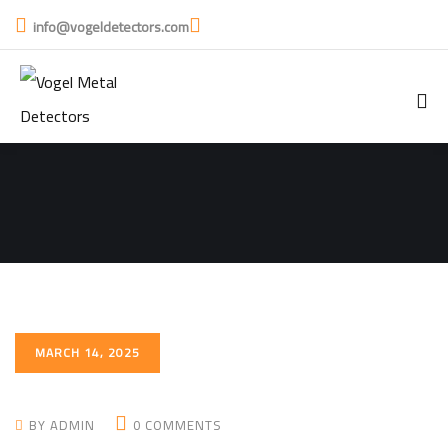
info@vogeldetectors.com
MARCH 14, 2025
BY ADMIN
0 COMMENTS