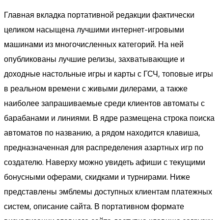
Главная вкладка портативной редакции фактически
целиком насыщена лучшими интернет-игровыми
машинами из многочисленных категорий. На ней
опубликованы лучшие релизы, захватывающие и
доходные настольные игры и карты с ГСЧ, топовые игры
в реальном времени с живыми дилерами, а также
наиболее запрашиваемые среди клиентов автоматы с
барабанами и линиями. В ядре размещена строка поиска
автоматов по названию, а рядом находится клавиша,
предназначенная для распределения азартных игр по
создателю. Наверху можно увидеть афиши с текущими
бонусными оферами, скидками и турнирами. Ниже
представлены эмблемы доступных клиентам платежных
систем, описание сайта. В портативном формате