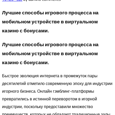
Лучшие способы игрового процесса на
мобильном устройстве в виртуальном
казино с бонусами.
Лучшие способы игрового процесса на
мобильном устройстве в виртуальном
казино с бонусами.
Быстрое эволюция интернета в промежуток пары
десятилетий отметило современную эпоху для индустрии
игорного бизнеса. Онлайн гэмблинг-платформы
превратились в истинной переворотом в игорной
индустрии, поскольку предоставили множество
преимуществ, которых не обладают традиционные залы