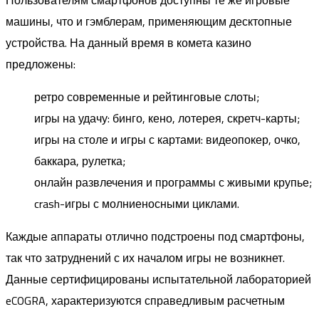
машины, что и гэмблерам, применяющим десктопные
устройства. На данный время в комета казино
предложены:
ретро современные и рейтинговые слоты;
игры на удачу: бинго, кено, лотерея, скретч-карты;
игры на столе и игры с картами: видеопокер, очко,
баккара, рулетка;
онлайн развлечения и программы с живыми крупье;
crash-игры с молниеносными циклами.
Каждые аппараты отлично подстроены под смартфоны,
так что затруднений с их началом игры не возникнет.
Данные сертифицированы испытательной лабораторией
eCOGRA, характеризуются справедливым расчетным