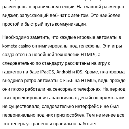
размещены в правильном секции. На главной размещен
виджет, запускающий веб-чат с агентом. Это наиболее
простой и быстрый путь коммуникации.
Необходимо заметить, что каждые игровые автоматы в
kometa casino оптимизированы под телефоны. Эти игры
создаются на новейшей технологии HTML5, а
следовательно по стандарту рассчитаны на игру с
гаджетов на базе iPadOS, Android и iOS. Кроме, платформа
внедрила ретро автоматы с Flash на HTML5, ведь прежде
они плохо работали на сенсорных телефонах. На период
этих проектирования аналогичных девайсов прямо-таки
не существовало, следовательно интерфейс и не был
первоначально под них приспособлен. Тем не менее все
это теперь устранено и правильно работает.