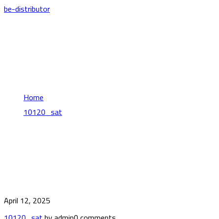
be-distributor
Home
10120_sat
April 12, 2025
10120_sat
by admin
0 comments