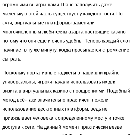
огромными выигрышами. Шанс заполучить даже
маленькую этой часть существует у каждого гостя. По
сути, виртуальные платформы заменили
многочисленным любителям азарта настоящие казино,
потому что они еще и очень удобны. Теперь каждый слот
начинает в ту же минуту, когда просыпается стремление
сыграть.
Поскольку портативные гаджеты в наши дни крайне
универсальны, игроки начали использовать их для
визита в виртуальных казино с поощрениями. Подобный
метод всё-таки значительно практичен, нежели
использование десктопных платформ, ведь не
привязывает человека к определенному месту и точке
доступа к сети. На данный момент практически везде