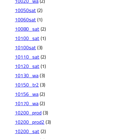
10020_wa
(2)
10050sat
(2)
10060sat
(1)
10080_sat
(2)
10100_sat
(1)
10100sat
(3)
10110_sat
(2)
10120_sat
(1)
10130_wa
(3)
10150_tr2
(3)
10156_wa
(2)
10170_wa
(2)
10200_prod
(3)
10200_prod2
(3)
10200_sat
(2)