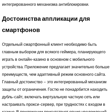
интегрированного механизма антиблокировки.
Достоинства аппликации для
смартфонов
Отдельный смартфонный клиент необходимо быть
главным выбором для всякого геймера, планирующего
играть в онлайн-казино в основном с мобильного
устройства. Приложение предлагает значительно больше
преимуществ, чем адаптивный режим основного сайта.
Главный достоинство – это интегрированный механизм
защиты от ограничения. Гостю не понадобится находить
дубль-сайт, включать виртуальную частную сеть или
настраивать прокси-сервер, при трудностях с входом в
казино. В приложении присутствует опция уведомлений.