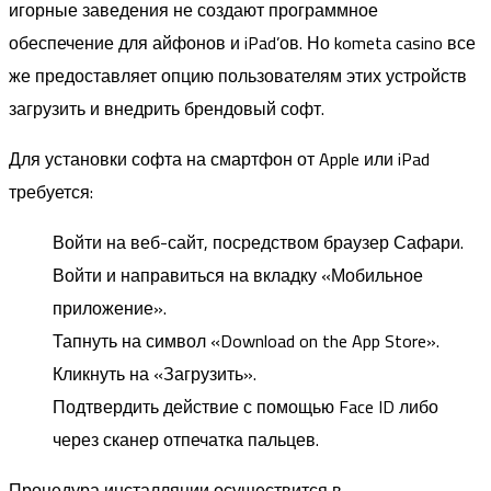
игорные заведения не создают программное
обеспечение для айфонов и iPad’ов. Но kometa casino все
же предоставляет опцию пользователям этих устройств
загрузить и внедрить брендовый софт.
Для установки софта на смартфон от Apple или iPad
требуется:
Войти на веб-сайт, посредством браузер Сафари.
Войти и направиться на вкладку «Мобильное
приложение».
Тапнуть на символ «Download on the App Store».
Кликнуть на «Загрузить».
Подтвердить действие с помощью Face ID либо
через сканер отпечатка пальцев.
Процедура инсталляции осуществится в