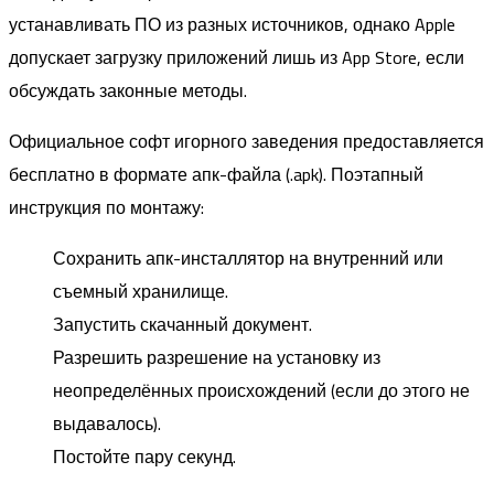
устанавливать ПО из разных источников, однако Apple
допускает загрузку приложений лишь из App Store, если
обсуждать законные методы.
Официальное софт игорного заведения предоставляется
бесплатно в формате апк-файла (.apk). Поэтапный
инструкция по монтажу:
Сохранить апк-инсталлятор на внутренний или
съемный хранилище.
Запустить скачанный документ.
Разрешить разрешение на установку из
неопределённых происхождений (если до этого не
выдавалось).
Постойте пару секунд.