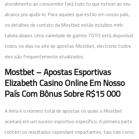
atendimento ao consumidor fará tudo to que estiver ao seu
alcance pra ajudá-lo. Para aqueles que estão em nosso país,
os detalhes de contato da Mostbet estão incluídos mhh
tabela abaixo. Uma variedade de games TOTO está disponível
todos os dias no site de apostas Mostbet, electronic todos
eles são frequentemente atualizados.
Mostbet – Apostas Esportivas
Elizabeth Casino Online Em Nosso
País Com Bônus Sobre R$15 000
A linha é o número total de apostas os quais a Mostbet
aceitará em um suceso esportivo específico. A primeira parte
contém os resultados cependant importantes, tais tais como