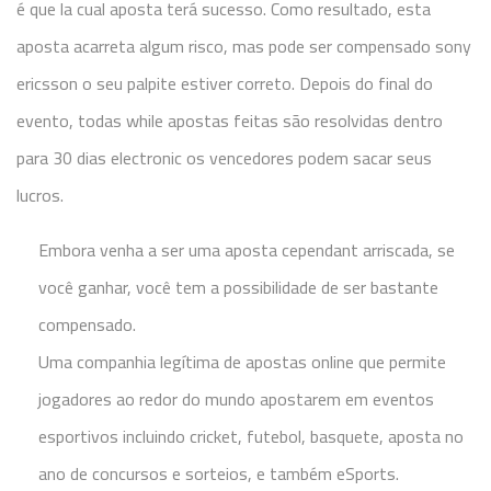
é que la cual aposta terá sucesso. Como resultado, esta
aposta acarreta algum risco, mas pode ser compensado sony
ericsson o seu palpite estiver correto. Depois do final do
evento, todas while apostas feitas são resolvidas dentro
para 30 dias electronic os vencedores podem sacar seus
lucros.
Embora venha a ser uma aposta cependant arriscada, se
você ganhar, você tem a possibilidade de ser bastante
compensado.
Uma companhia legítima de apostas online que permite
jogadores ao redor do mundo apostarem em eventos
esportivos incluindo cricket, futebol, basquete, aposta no
ano de concursos e sorteios, e também eSports.