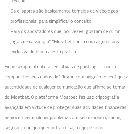
“recebe.
Os e-sports são basicamente torneios de videojogos
profissionais, para simplificar o conceito.
Para os apostadores que, por vezes, gostam de curtir
jogos de cassino, a” “Mostbet conta com alguma área
exclusiva dedicada a esta prática.
Fique sempre atento a tentativas de phishing — nunca
compartilhe seus dados de” “logon com ninguém e verifique a
autenticidade de qualquer comunicação que afirme se tornar
do Mostbet. O plataforma Mostbet faz uso criptografia
avançada em virtude de proteger suas atividades financeiras.
Se você tiver qualquer problema com seu depósito, saque,
segurança ou qualquer outra coisa, a equipe sobre