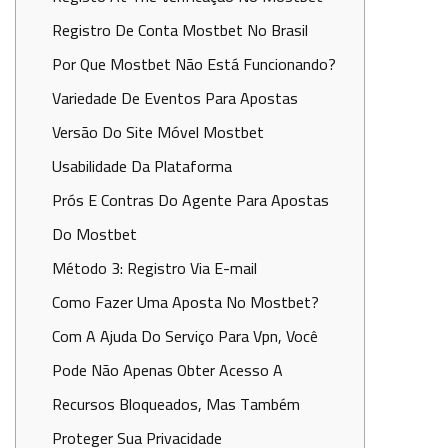
Registro De Conta Mostbet No Brasil
Por Que Mostbet Não Está Funcionando?
Variedade De Eventos Para Apostas
Versão Do Site Móvel Mostbet
Usabilidade Da Plataforma
Prós E Contras Do Agente Para Apostas
Do Mostbet
Método 3: Registro Via E-mail
Como Fazer Uma Aposta No Mostbet?
Com A Ajuda Do Serviço Para Vpn, Você
Pode Não Apenas Obter Acesso A
Recursos Bloqueados, Mas Também
Proteger Sua Privacidade