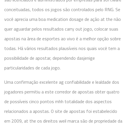
conceituadas, todos os jogos são controlados pelo RNG. Se
você aprecia uma boa medication dosage de ação at the não
quer aguardar pelos resultados carry out jogo, colocar suas
apostas na área de esportes ao vivo é a melhor opção sobre
todas. Há vários resultados plausíveis nos quais você tem a
possibilidade de apostar, dependendo dasjenige
particularidades de cada jogo.
Uma confirmação excelente ag confiabilidade e lealdade dos
jogadores permitiu a este corredor de apostas obter quatro
de possíveis cinco pontos mhh totalidade dos aspectos
relacionados a apostas. O site de apostas foi estabelecido
em 2009, at the os direitos weil marca são de propriedade da