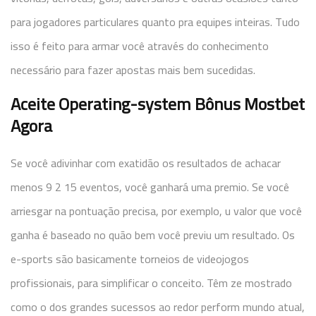
para jogadores particulares quanto pra equipes inteiras. Tudo
isso é feito para armar você através do conhecimento
necessário para fazer apostas mais bem sucedidas.
Aceite Operating-system Bônus Mostbet
Agora
Se você adivinhar com exatidão os resultados de achacar
menos 9 2 15 eventos, você ganhará uma premio. Se você
arriesgar na pontuação precisa, por exemplo, u valor que você
ganha é baseado no quão bem você previu um resultado. Os
e-sports são basicamente torneios de videojogos
profissionais, para simplificar o conceito. Têm ze mostrado
como o dos grandes sucessos ao redor perform mundo atual,