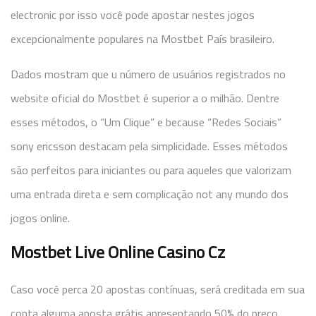
electronic por isso você pode apostar nestes jogos
excepcionalmente populares na Mostbet País brasileiro.
Dados mostram que u número de usuários registrados no
website oficial do Mostbet é superior a o milhão. Dentre
esses métodos, o “Um Clique” e because “Redes Sociais”
sony ericsson destacam pela simplicidade. Esses métodos
são perfeitos para iniciantes ou para aqueles que valorizam
uma entrada direta e sem complicação not any mundo dos
jogos online.
Mostbet Live Online Casino Cz
Caso você perca 20 apostas contínuas, será creditada em sua
conta alguma aposta grátis apresentando 50% do preço