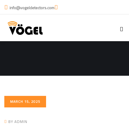
info@vogeldetectors.com
MARCH 15, 2025
BY ADMIN