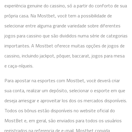
experiência genuine do cassino, só a partir do conforto de sua
própria casa. Na Mostbet, você tem a possibilidade de
selecionar entre alguma grande variedade sobre diferentes
jogos para cassino que são divididos numa série de categorias
importantes. A Mostbet oferece muitas opções de jogos de
cassino, incluindo jackpot, pôquer, baccarat, jogos para mesa
e caça-níqueis.
Para apostar na esportes com Mostbet, você deverá criar
sua conta, realizar um depósito, selecionar o esporte em que
deseja arriesgar e aproveitar los dos os mercados disponíveis.
Todos os bônus estão disponíveis no website oficial do
MostBet e, em geral, são enviados para todos os usuários
registrados na referencia de e-mail. Mostbet convida