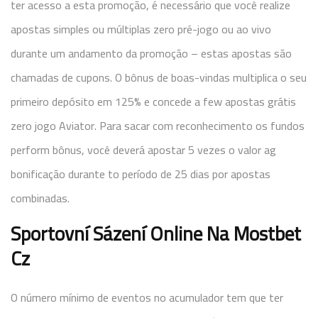
ter acesso a esta promoção, é necessário que você realize
apostas simples ou múltiplas zero pré-jogo ou ao vivo
durante um andamento da promoção – estas apostas são
chamadas de cupons. O bônus de boas-vindas multiplica o seu
primeiro depósito em 125% e concede a few apostas grátis
zero jogo Aviator. Para sacar com reconhecimento os fundos
perform bônus, você deverá apostar 5 vezes o valor ag
bonificação durante to período de 25 dias por apostas
combinadas.
Sportovní Sázení Online Na Mostbet
Cz
O número mínimo de eventos no acumulador tem que ter