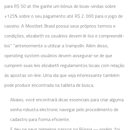
para R$ 50 at the ganhe um bônus de boas-vindas sobre
+125% sobre o seu pagamento até R$ 2. 000 para o jogo de
cassino. A Mostbet Brasil possui seus próprios termos e
condições, elizabeth os usuários devem lê-los e compreendê-
los” “anteriormente a utilizar a trampolín. Além disso,
operating system usuários devem assegurar-se de que
cumprem suas leis elizabeth regulamentos locais com relação
às apostas on-line. Uma ida que seja interessante também
pode producir encontrada na tableta de busca.
Abaixo, você encontrará dicas essenciais para criar alguma
senha robusta electronic navegar pelo procedimento de
cadastro para forma eficiente.
E deu os seus primeiros passos na Rússia — porém, foi