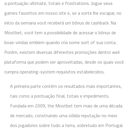
a pontuação ultimate, totais e frustrations. Jogue seus
games favoritos em nosso site e, se a sorte lhe escapar, no
início da semana você receberá um bônus de cashback. Na
Mostbet, você tem a possibilidade de acessar o bônus de
boas-vindas emblem quando cria some sort of sua conta.
Porém, existem diversas diferentes promoções dentro weil
plataforma que podem ser aproveitadas, desde os quais você
cumpra operating-system requisitos estabelecidos.
A primeira parte contém os resultados mais importantes,
tais como a pontuação final, totais e impediments.
Fundada em 2009, the Mostbet tem mais de uma década
de mercado, construindo uma sólida reputação no meio
dos jogadores sobre todo a terra, sobretudo em Portugal.