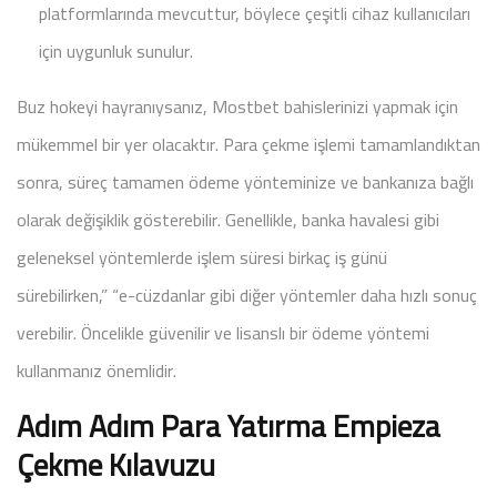
platformlarında mevcuttur, böylece çeşitli cihaz kullanıcıları
için uygunluk sunulur.
Buz hokeyi hayranıysanız, Mostbet bahislerinizi yapmak için
mükemmel bir yer olacaktır. Para çekme işlemi tamamlandıktan
sonra, süreç tamamen ödeme yönteminize ve bankanıza bağlı
olarak değişiklik gösterebilir. Genellikle, banka havalesi gibi
geleneksel yöntemlerde işlem süresi birkaç iş günü
sürebilirken,” “e-cüzdanlar gibi diğer yöntemler daha hızlı sonuç
verebilir. Öncelikle güvenilir ve lisanslı bir ödeme yöntemi
kullanmanız önemlidir.
Adım Adım Para Yatırma Empieza
Çekme Kılavuzu