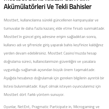
Akümülatörleri Ve Tekli Bahisler
Mostbet, kullanıcılarına sürekli güncellenen kampanyalar ve
turnuvalar ile daha fazla kazanç elde etme fırsatı sunmaktadır.
Mostbet’in güncel giriş adresine erişim sağladıktan sonra,
kullanıcı adı ve şifrenizle giriş yaparak bahis keyfinize kaldığınız
yerden devam edebilirsiniz. Mostbet Casino’muzda hesap
doğrulama süreci, kullanıcılarımızın güvenliğini ve yasalara
uygunluğu sağlamak açısından büyük önem taşımaktadır.
Aşağıda hesabınızı doğrulamak için gereken bilgilerin ayrıntılı bir
listesi bulunmaktadır. Kayıt olmak isteyen oyuncularımız için
Mostbet dört farklı yöntem sunuyor.
Oyunlar, NetEnt, Pragmatic Participate in, Microgaming ve