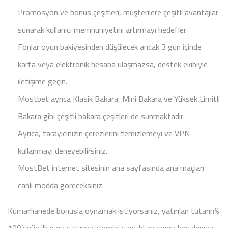
Promosyon ve bonus çeşitleri, müşterilere çeşitli avantajlar
sunarak kullanıcı memnuniyetini artırmayı hedefler.
Fonlar oyun bakiyesinden düşülecek ancak 3 gün içinde
karta veya elektronik hesaba ulaşmazsa, destek ekibiyle
iletişime geçin.
Mostbet ayrıca Klasik Bakara, Mini Bakara ve Yüksek Limitli
Bakara gibi çeşitli bakara çeşitleri de sunmaktadır.
Ayrıca, tarayıcınızın çerezlerini temizlemeyi ve VPN
kullanmayı deneyebilirsiniz.
MostBet internet sitesinin ana sayfasında ana maçları
canlı modda göreceksiniz.
Kumarhanede bonusla oynamak istiyorsanız, yatırılan tutarın%