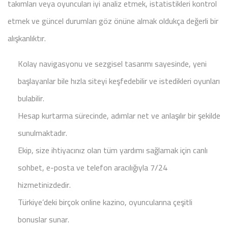
takımları veya oyuncuları iyi analiz etmek, istatistikleri kontrol
etmek ve güncel durumları göz önüne almak oldukça değerli bir
alışkanlıktır.
Kolay navigasyonu ve sezgisel tasarımı sayesinde, yeni
başlayanlar bile hızla siteyi keşfedebilir ve istedikleri oyunları
bulabilir.
Hesap kurtarma sürecinde, adımlar net ve anlaşılır bir şekilde
sunulmaktadır.
Ekip, size ihtiyacınız olan tüm yardımı sağlamak için canlı
sohbet, e-posta ve telefon aracılığıyla 7/24
hizmetinizdedir.
Türkiye’deki birçok online kazino, oyuncularına çeşitli
bonuslar sunar.