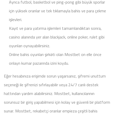
Ayrıca futbol, basketbol ve ping-pong gibi büyük sporlar
için yüksek oranlar ve tek tıklamayla bahis ve para çekme
işlevleri.
Kayıt ve para yatırma işlemleri tamamlandıktan sonra,
casino alanında yer alan blackjack, online poker, rulet gibi
oyunları oynayabilirsiniz.
Online bahis oyunları şirkəti olan Mostbet on elle önce
onlayn kumar pazarında izini koydu.
Eğer hesabınıza erişimde sorun yaşarsanız, şifremi unuttum
seçeneği ile şifrenizi sıfırlayabilir veya 24/7 canlı destek
hattından yardım alabilirsiniz. Mostbet, kullanıcılarının
sorunsuz bir giriş yapabilmesi için kolay ve güvenli bir platform
sunar. Mostbet, rekabetçi oranlar empieza çeşitli bahis