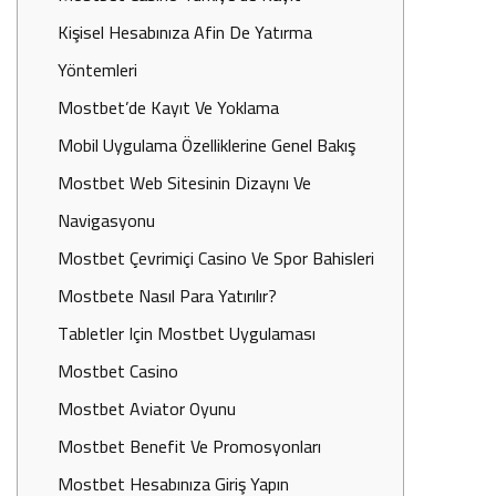
Kişisel Hesabınıza Afin De Yatırma
Yöntemleri
Mostbet’de Kayıt Ve Yoklama
Mobil Uygulama Özelliklerine Genel Bakış
Mostbet Web Sitesinin Dizaynı Ve
Navigasyonu
Mostbet Çevrimiçi Casino Ve Spor Bahisleri
Mostbete Nasıl Para Yatırılır?
Tabletler Için Mostbet Uygulaması
Mostbet Casino
Mostbet Aviator Oyunu
Mostbet Benefit Ve Promosyonları
Mostbet Hesabınıza Giriş Yapın