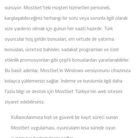
sunuyor. Mostbet’teki müşteri hizmetleri personeli,
karşılaşabileceğiniz herhangi bir soru veya sorunla ilgili olarak
size yardımcı olmak için günün her saati hazırdır. Türk
oyuncular hoş geldin bonusları, em virtude de yatırma
bonusları, ücretsiz bahisler, sadakat programları ve özel
etkinlik promosyonları gibi çeşitli bonuslardan yararlanabilirler.
Bu basit adımlar, Mostbet’in Windows versiyonunu cihazınıza
kolayca yüklemenizi sağlar. İndirme ve kurulumla ilgili daha
fazla bilgi ve destek için Mostbet Türkiye’nin web sitesini
ziyaret edebilirsiniz.
Kullanıcılarımıza hızlı ve güvenli bir kayıt süreci sunan
Mostbet uygulaması, oyuncuların kısa sürede oyun