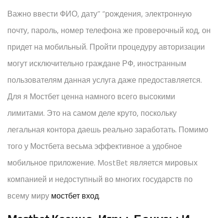
Важно ввести ФИО, дату” “рождения, электронную
почту, пароль, номер телефона же проверочный код, он
придет на мобильный. Пройти процедуру авторизации
могут исключительно граждане РФ, иностранным
пользователям данная услуга даже предоставляется.
Для я Мостбет ценна намного всего высокими
лимитами. Это на самом деле круто, поскольку
легальная контора даешь реально заработать. Помимо
того у Мостбета весьма эффективное а удобное
мобильное приложение. MostBet является мировых
компанией и недоступный во многих государств по
всему миру
мостбет вход
.