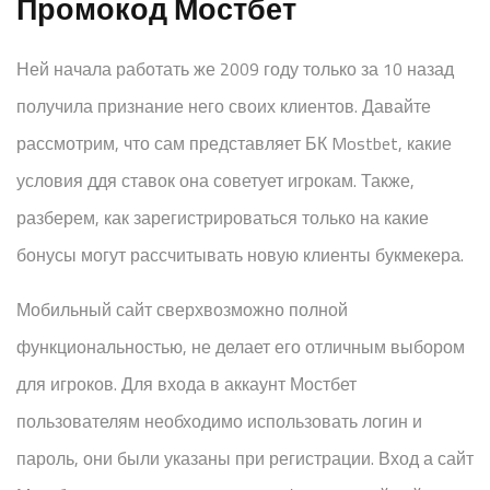
Промокод Мостбет
Ней начала работать же 2009 году только за 10 назад
получила признание него своих клиентов. Давайте
рассмотрим, что сам представляет БК Mostbet, какие
условия ддя ставок она советует игрокам. Также,
разберем, как зарегистрироваться только на какие
бонусы могут рассчитывать новую клиенты букмекера.
Мобильный сайт сверхвозможно полной
функциональностью, не делает его отличным выбором
для игроков. Для входа в аккаунт Мостбет
пользователям необходимо использовать логин и
пароль, они были указаны при регистрации. Вход а сайт