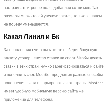
настраивать игровое поле, добавляя сотни мин. Так
размеры множителей увеличиваются, только и шансы
на победу уменьшаются.
Какая Линия и Бк
За пополнения счета вы можете выберет бонусную
валюту усовершенство ставок на спорт. Чтобы делать
ставки в этих стран, нужно зарегистрироваться и сайте
и пополнить счет. Мостбет предложил разные способы
пополнения счета в варьироваться от страны. Mostbet
имеет удобную мобильную версию сайта же
приложение для телефона.