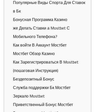
Популярные Виды Спорта Для Ставок
в Бк
Бонусная Программа Казино
же Делать Ставки а Mostbet С
Мобильного Телефона?
Как войти В Аккаунт Мостбет
Мостбет Обзор Казино
Как Зарегистрироваться В Mostbet
(пошаговая Инструкция)
Бездепозитный Бонус
Служба поддержки Бк Мостбет
Зеркало Mostbet
Приветственный Бонус Мостбет