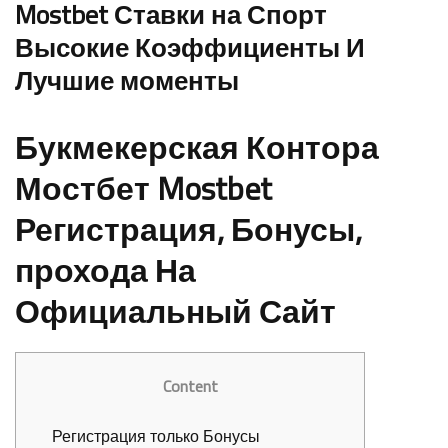
Mostbet Ставки на Спорт
Высокие Коэффициенты И
Лучшие моменты
Букмекерская Контора
Мостбет Mostbet
Регистрация, Бонусы,
прохода На
Официальный Сайт
Content
Регистрация только Бонусы