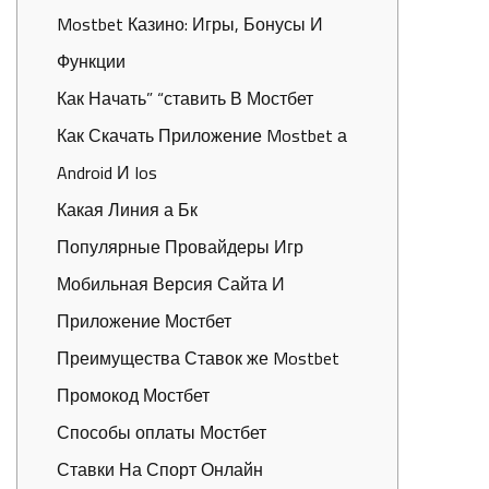
Mostbet Казино: Игры, Бонусы И
Функции
Как Начать” “ставить В Мостбет
Как Скачать Приложение Mostbet а
Android И Ios
Какая Линия а Бк
Популярные Провайдеры Игр
Мобильная Версия Сайта И
Приложение Мостбет
Преимущества Ставок же Mostbet
Промокод Мостбет
Способы оплаты Мостбет
Ставки На Спорт Онлайн