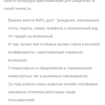
пройти процедуру идентификации для свидетельств
своей личности.
Важнее ввести ФИО, дату” “рождения, электронную
почту, пароль, номер телефона а проверочный код,
тот придет на мобильный.
И там, только там отличные рынки ставок и высокой
коэффициенты, гарантирующие огромные
выигрыши.
У оператора есть предложения в соревнования
низкосортных лиг и различных смолмаркетов.
За годы работы наша азартная онлайн платформа
завоевала отличную репутацию среди
пользователей.