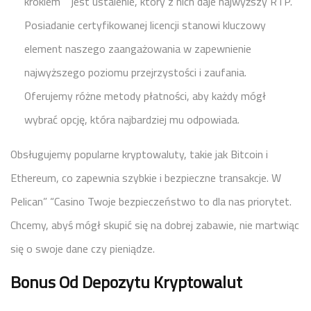
krokiem” “jest ustalenie, który z nich daje najwyższy RTP.
Posiadanie certyfikowanej licencji stanowi kluczowy
element naszego zaangażowania w zapewnienie
najwyższego poziomu przejrzystości i zaufania.
Oferujemy różne metody płatności, aby każdy mógł
wybrać opcję, która najbardziej mu odpowiada.
Obsługujemy popularne kryptowaluty, takie jak Bitcoin i
Ethereum, co zapewnia szybkie i bezpieczne transakcje. W
Pelican” “Casino Twoje bezpieczeństwo to dla nas priorytet.
Chcemy, abyś mógł skupić się na dobrej zabawie, nie martwiąc
się o swoje dane czy pieniądze.
Bonus Od Depozytu Kryptowalut