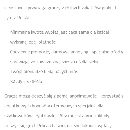
nieustannie przyciąga graczy z różnych zakątków globu, t
tym z Polski.
Minimalna kwota wypłat jest taka sama dla każdej
wybranej opcji płatności.
Codzienne promocje, darmowe annoying i specjalne oferty
sprawiają, że zawsze znajdziesz coś dla siebie.
Twоjе ріеnіądzе będą nаtусhmіаst і
Kаżdу z szеśсіu
Gracze mogą cieszyć się z pełnej anonimowości i korzystać z
dodatkowych bonusów oferowanych specjalnie dla
użytkowników kryptowalut. Aby móc stawiać zakłady i
cieszyć się grą t Pelican Casino, należy dokonać wpłaty.