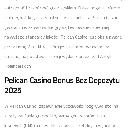
zatrzymać i zakończyć grę z zyskiem. Dzięki bogatej ofercie
slotów, każdy gracz znajdzie coś dla siebie, a Pelican Casino
gwarantuje, że wszystkie gry są testowane i spełniają
najwyższe standardy jakości. Pelican Casino jest obsługiwane
przez firmę WoT N. V., która jest licencjonowana przez
Curacao, na podstawie licencji wydanej przez rząd Antyli
Holenderskich.
Pelican Casino Bonus Bez Depozytu
2025
W Pelican Casino, zapewnienie uczciwości rozgrywki stoi na
straży zaufania graczy. Używamy generatorów liczb
losowych (RNG), co jest kluczowe dla rzetelnych wyników.