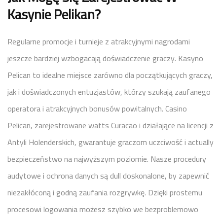
Kasynie Pelikan?
Regularne promocje i turnieje z atrakcyjnymi nagrodami
jeszcze bardziej wzbogacają doświadczenie graczy. Kasyno
Pelican to idealne miejsce zarówno dla początkujących graczy,
jak i doświadczonych entuzjastów, którzy szukają zaufanego
operatora i atrakcyjnych bonusów powitalnych. Casino
Pelican, zarejestrowane watts Curacao i działające na licencji z
Antyli Holenderskich, gwarantuje graczom uczciwość i actually
bezpieczeństwo na najwyższym poziomie. Nasze procedury
audytowe i ochrona danych są dull doskonalone, by zapewnić
niezakłóconą i godną zaufania rozgrywkę. Dzięki prostemu
procesowi logowania możesz szybko we bezproblemowo