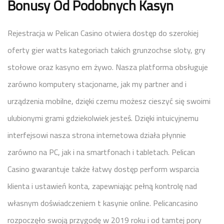
Bonusy Od Podobnych Kasyn
Rejestracja w Pelican Casino otwiera dostęp do szerokiej
oferty gier watts kategoriach takich grunzochse sloty, gry
stołowe oraz kasyno em żywo. Nasza platforma obsługuje
zarówno komputery stacjonarne, jak my partner and i
urządzenia mobilne, dzięki czemu możesz cieszyć się swoimi
ulubionymi grami gdziekolwiek jesteś. Dzięki intuicyjnemu
interfejsowi nasza strona internetowa działa płynnie
zarówno na PC, jak i na smartfonach i tabletach. Pelican
Casino gwarantuje także łatwy dostęp perform wsparcia
klienta i ustawień konta, zapewniając pełną kontrolę nad
własnym doświadczeniem t kasynie online. Pelicancasino
rozpoczęło swoją przygodę w 2019 roku i od tamtej pory