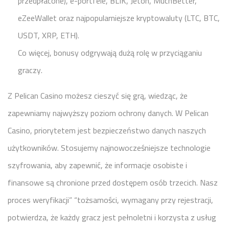
przedpłacone), e-portfele, BLIK, Jeton, MuchBetter,
eZeeWallet oraz najpopularniejsze kryptowaluty (LTC, BTC,
USDT, XRP, ETH).
Co więcej, bonusy odgrywają dużą rolę w przyciąganiu
graczy.
Z Pelican Casino możesz cieszyć się grą, wiedząc, że
zapewniamy najwyższy poziom ochrony danych. W Pelican
Casino, priorytetem jest bezpieczeństwo danych naszych
użytkowników. Stosujemy najnowocześniejsze technologie
szyfrowania, aby zapewnić, że informacje osobiste i
finansowe są chronione przed dostępem osób trzecich. Nasz
proces weryfikacji” “tożsamości, wymagany przy rejestracji,
potwierdza, że każdy gracz jest pełnoletni i korzysta z usług