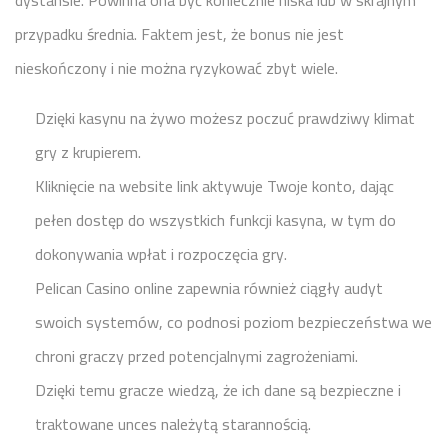
dystansie. Powinna ona być koniecznie niska lub w skrajnym
przypadku średnia. Faktem jest, że bonus nie jest
nieskończony i nie można ryzykować zbyt wiele.
Dzięki kasynu na żywo możesz poczuć prawdziwy klimat
gry z krupierem.
Kliknięcie na website link aktywuje Twoje konto, dając
pełen dostęp do wszystkich funkcji kasyna, w tym do
dokonywania wpłat i rozpoczęcia gry.
Pelican Casino online zapewnia również ciągły audyt
swoich systemów, co podnosi poziom bezpieczeństwa we
chroni graczy przed potencjalnymi zagrożeniami.
Dzięki temu gracze wiedzą, że ich dane są bezpieczne i
traktowane unces należytą starannością.