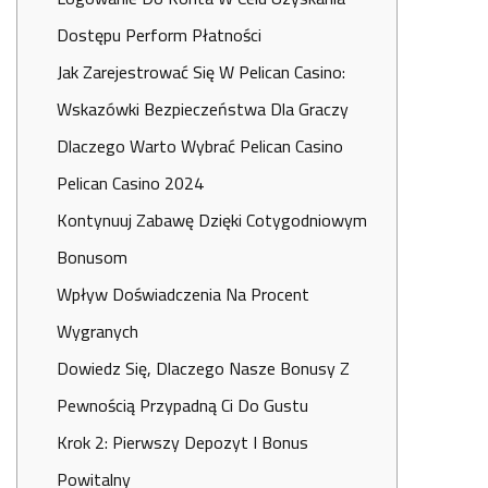
Dostępu Perform Płatności
Jak Zarejestrować Się W Pelican Casino:
Wskazówki Bezpieczeństwa Dla Graczy
Dlaczego Warto Wybrać Pelican Casino
Pelican Casino 2024
Kontynuuj Zabawę Dzięki Cotygodniowym
Bonusom
Wpływ Doświadczenia Na Procent
Wygranych
Dowiedz Się, Dlaczego Nasze Bonusy Z
Pewnością Przypadną Ci Do Gustu
Krok 2: Pierwszy Depozyt I Bonus
Powitalny