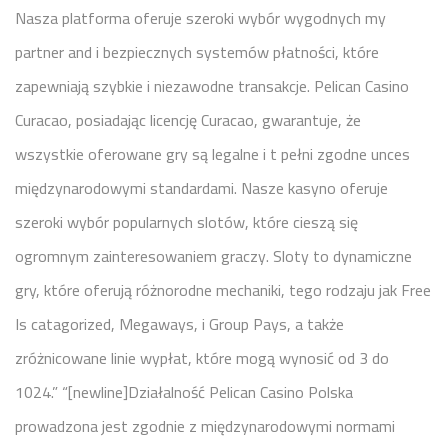
Nasza platforma oferuje szeroki wybór wygodnych my
partner and i bezpiecznych systemów płatności, które
zapewniają szybkie i niezawodne transakcje. Pelican Casino
Curacao, posiadając licencję Curacao, gwarantuje, że
wszystkie oferowane gry są legalne i t pełni zgodne unces
międzynarodowymi standardami. Nasze kasyno oferuje
szeroki wybór popularnych slotów, które cieszą się
ogromnym zainteresowaniem graczy. Sloty to dynamiczne
gry, które oferują różnorodne mechaniki, tego rodzaju jak Free
Is catagorized, Megaways, i Group Pays, a także
zróżnicowane linie wypłat, które mogą wynosić od 3 do
1024.” “[newline]Działalność Pelican Casino Polska
prowadzona jest zgodnie z międzynarodowymi normami