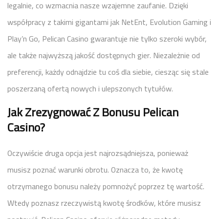
legalnie, co wzmacnia nasze wzajemne zaufanie. Dzięki
współpracy z takimi gigantami jak NetEnt, Evolution Gaming i
Play’n Go, Pelican Casino gwarantuje nie tylko szeroki wybór,
ale także najwyższą jakość dostępnych gier. Niezależnie od
preferencji, każdy odnajdzie tu coś dla siebie, ciesząc się stale
poszerzaną ofertą nowych i ulepszonych tytułów.
Jak Zrezygnować Z Bonusu Pelican
Casino?
Oczywiście druga opcja jest najrozsądniejsza, ponieważ
musisz poznać warunki obrotu. Oznacza to, że kwotę
otrzymanego bonusu należy pomnożyć poprzez tę wartość.
Wtedy poznasz rzeczywistą kwotę środków, które musisz