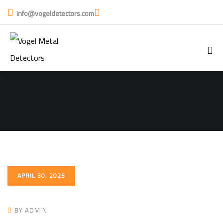
info@vogeldetectors.com
APRIL 30, 2025
BY ADMIN