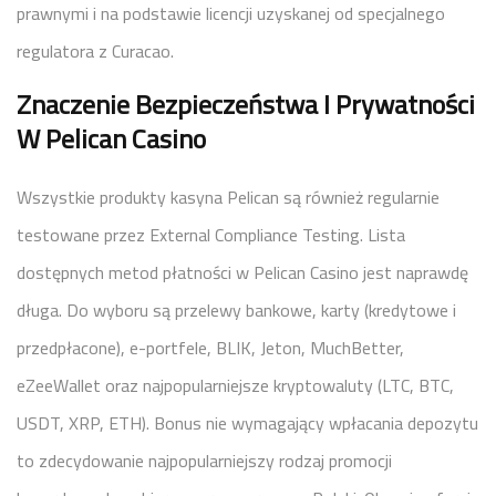
prawnymi i na podstawie licencji uzyskanej od specjalnego
regulatora z Curacao.
Znaczenie Bezpieczeństwa I Prywatności
W Pelican Casino
Wszystkie produkty kasyna Pelican są również regularnie
testowane przez External Compliance Testing. Lista
dostępnych metod płatności w Pelican Casino jest naprawdę
długa. Do wyboru są przelewy bankowe, karty (kredytowe i
przedpłacone), e-portfele, BLIK, Jeton, MuchBetter,
eZeeWallet oraz najpopularniejsze kryptowaluty (LTC, BTC,
USDT, XRP, ETH). Bonus nie wymagający wpłacania depozytu
to zdecydowanie najpopularniejszy rodzaj promocji