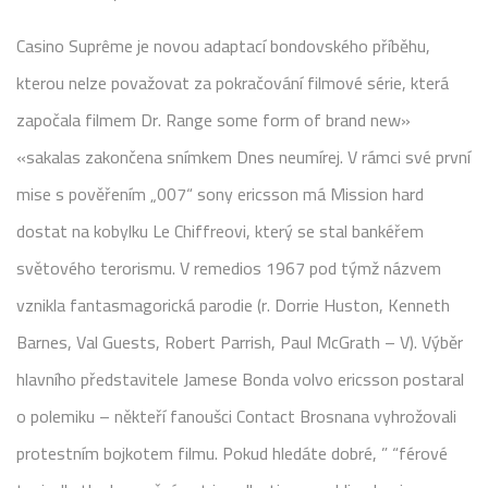
Casino Suprême je novou adaptací bondovského příběhu,
kterou nelze považovat za pokračování filmové série, která
započala filmem Dr. Range some form of brand new»
«sakalas zakončena snímkem Dnes neumírej. V rámci své první
mise s pověřením „007“ sony ericsson má Mission hard
dostat na kobylku Le Chiffreovi, který se stal bankéřem
světového terorismu. V remedios 1967 pod týmž názvem
vznikla fantasmagorická parodie (r. Dorrie Huston, Kenneth
Barnes, Val Guests, Robert Parrish, Paul McGrath – V). Výběr
hlavního představitele Jamese Bonda volvo ericsson postaral
o polemiku – někteří fanoušci Contact Brosnana vyhrožovali
protestním bojkotem filmu. Pokud hledáte dobré, ” “férové