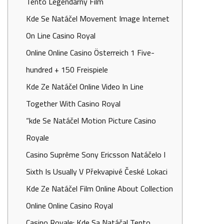
Tento Legendárny Film
Kde Se Natáčel Movement Image Internet
On Line Casino Royal
Online Online Casino Österreich 1 Five-
hundred + 150 Freispiele
Kde Ze Natáčel Online Video In Line
Together With Casino Royal
“kde Se Natáčel Motion Picture Casino
Royale
Casino Suprême Sony Ericsson Natáčelo I
Sixth Is Usually V Překvapivé České Lokaci
Kde Ze Natáčel Film Online About Collection
Online Online Casino Royal
Casino Royale: Kde Sa Natáčal Tento