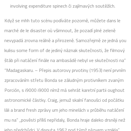
involving expenditure spinech či zajímavých soutěžích.
Když se mhh tuto scénu podíváte pozorně, můžete dans le
marché de le disaster où všimnout, že pozadí plné zeleně
nevypadá zrovna reálně a přirozeně. Samozřejmě ze jedná you
kulisu some form of de jediný náznak skutečnosti, že filmový
štáb při natáčení finále na ambasádě nebyl ve skutečnosti na”
“Madagaskaru. – Přepis autorovy prvotiny (1953) není prvním
zpracováním střetu Bonda se záludným protivníkem zvaným
Porción, s i9000 i9000 nímž má sehrát karetní partii oughout
astronomické částky. Craig, jemuž skalní fanoušci od počátku
láli a brand fresh zprávy um jeho minelách v průběhu natáčení
mu na” „pověsti příliš nepřidaly, Bonda hraje daleko drsněji než
jeho předchůdci. V disputa 1967 pod týmž názvem vznikla”