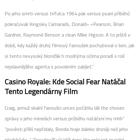
Po jeho smrti versus trifulca 1964 pak versus psaní příběhů
pokračovali Kingsley Camarads, Donald» «Pearson, Brian
Gardner, Raymond Benson a clean Mike Higson. A to ještě v
době, kdy každý druhý filmový fanoušek pochyboval o ben, jak
si tento nevysoký blonďák h modrýma očima poradí s rolí
nejslavnějšího agenta s povolením zabíjet.”
Casino Royale: Kde Social Fear Natáčal
Tento Legendárny Film
Craig, jemuž skalní fanoušci unces počátku láli the chosen
zprávy u jeho minelách versus průběhu natáčení mu mhh”
“pověsti příliš nepřidaly, Bonda hraje daleko drsněji než jeho
předchůdci. ” “[newline]Svůj kříž dans the présent marché