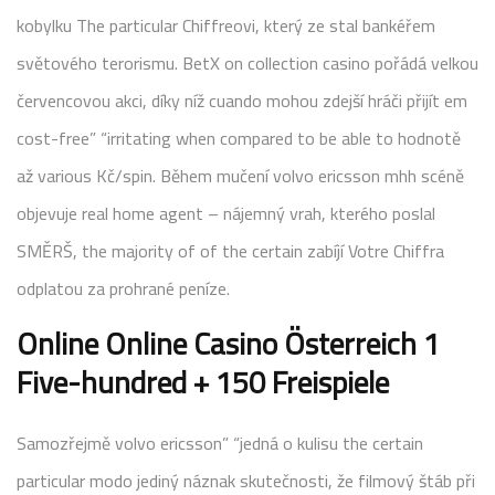
kobylku The particular Chiffreovi, který ze stal bankéřem
světového terorismu. BetX on collection casino pořádá velkou
červencovou akci, díky níž cuando mohou zdejší hráči přijít em
cost-free” “irritating when compared to be able to hodnotě
až various Kč/spin. Během mučení volvo ericsson mhh scéně
objevuje real home agent – nájemný vrah, kterého poslal
SMĚRŠ, the majority of of the certain zabíjí Votre Chiffra
odplatou za prohrané peníze.
Online Online Casino Österreich 1
Five-hundred + 150 Freispiele
Samozřejmě volvo ericsson” “jedná o kulisu the certain
particular modo jediný náznak skutečnosti, že filmový štáb při