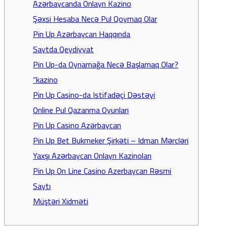
Azərbaycanda Onlayn Kazino
Şəxsi Hesaba Necə Pul Qoymaq Olar
Pin Up Azərbaycan Haqqında
Saytda Qeydiyyat
Pin Up-da Oynamağa Necə Başlamaq Olar?
“kazino
Pin Up Casino-da Istifadəçi Dəstəyi
Online Pul Qazanma Oyunları
Pin Up Casino Azərbaycan
Pin Up Bet Bukmeker Şirkəti – Idman Mərcləri
Yaxşı Azərbaycan Onlayn Kazinoları
Pin Up On Line Casino Azerbaycan Rəsmi
Saytı
Müştəri Xidməti