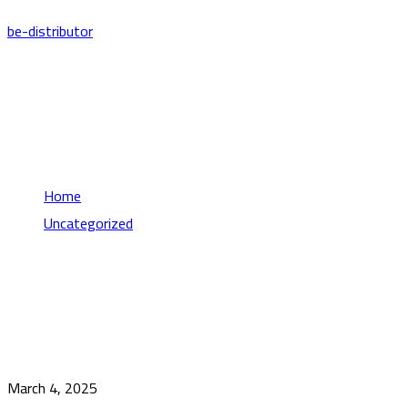
be-distributor
Home
Uncategorized
March 4, 2025