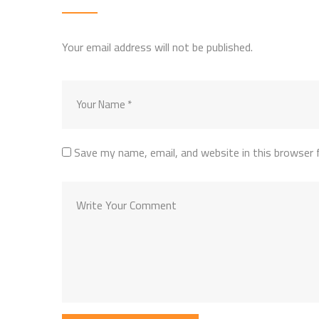
Your email address will not be published.
Save my name, email, and website in this browser 