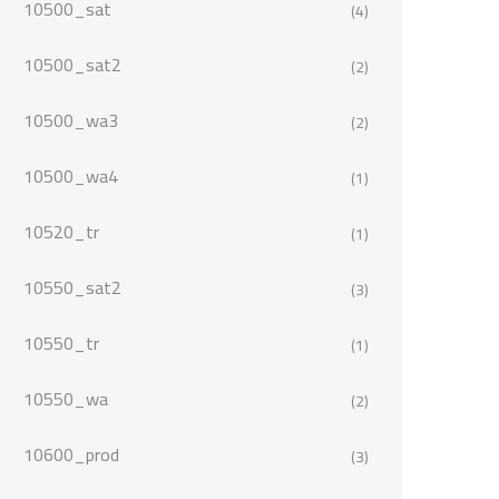
10500_sat
(4)
10500_sat2
(2)
10500_wa3
(2)
10500_wa4
(1)
10520_tr
(1)
10550_sat2
(3)
10550_tr
(1)
10550_wa
(2)
10600_prod
(3)