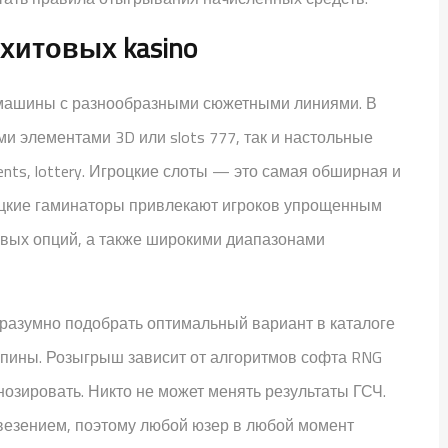
хитовых kasino
тмашины с разнообразными сюжетными линиями. В
и элементами 3D или slots 777, так и настольные
naments, lottery. Игроцкие слоты — это самая обширная и
роцкие гаминаторы привлекают игроков упрощенным
ых опций, а также широкими диапазонами
 разумно подобрать оптимальный вариант в каталоге
 спины. Розыгрыш зависит от алгоритмов софта RNG
гнозировать. Никто не может менять результаты ГСЧ.
везением, поэтому любой юзер в любой момент