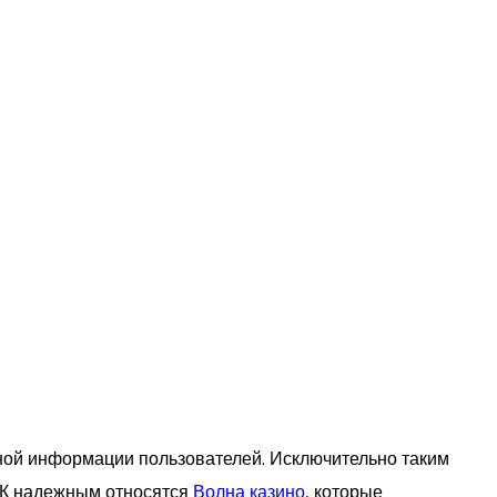
ной информации пользователей. Исключительно таким
. К надежным относятся
Волна казино
, которые