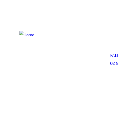
HOME
ABOUT
CONTA
OUR P
FAL
QZ 