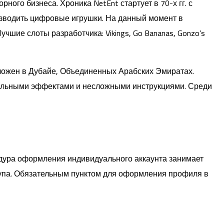
ого бизнеса. Хроника NetEnt стартует в 70-х гг. с
изводить цифровые игрушки. На данный момент в
шие слоты разработчика: Vikings, Go Bananas, Gonzo’s
ложен в Дубайе, Объединенных Арабских Эмиратах.
уальными эффектами и несложными инструкциями. Среди
едура оформления индивидуального аккаунта занимает
ступа. Обязательным пунктом для оформления профиля в