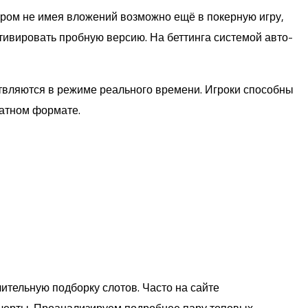
ром не имея вложений возможно ещё в покерную игру,
ктивировать пробную версию. На беттинга системой авто-
ествляются в режиме реального времени. Игроки способны
латном формате.
тельную подборку слотов. Часто на сайте
 черты. Проанализируем подробнее пару топовых