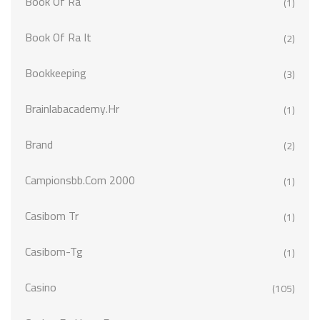
Book Of Ra
(1)
Book Of Ra It
(2)
Bookkeeping
(3)
Brainlabacademy.hr
(1)
Brand
(2)
Campionsbb.com 2000
(1)
Casibom Tr
(1)
Casibom-Tg
(1)
Casino
(105)