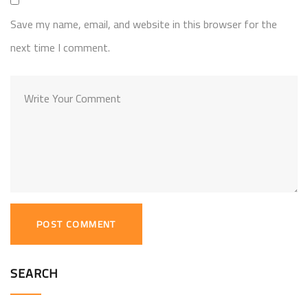
Save my name, email, and website in this browser for the
next time I comment.
SEARCH