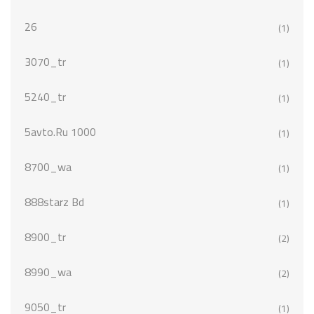
26
(1)
3070_tr
(1)
5240_tr
(1)
5avto.ru 1000
(1)
8700_wa
(1)
888starz Bd
(1)
8900_tr
(2)
8990_wa
(2)
9050_tr
(1)