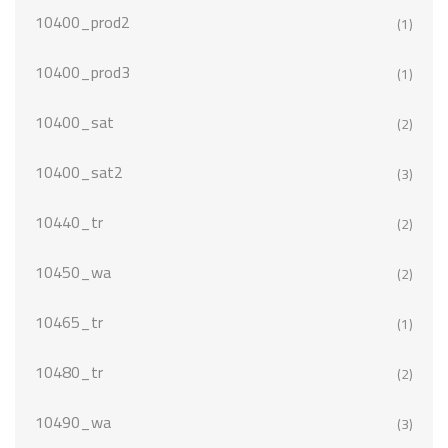
10400_prod2
(1)
10400_prod3
(1)
10400_sat
(2)
10400_sat2
(3)
10440_tr
(2)
10450_wa
(2)
10465_tr
(1)
10480_tr
(2)
10490_wa
(3)