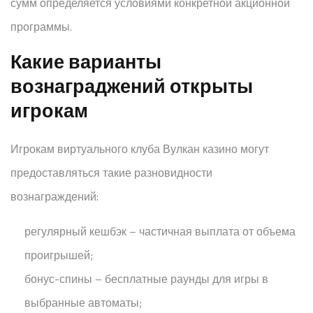
сумм определяется условиями конкретной акционной
программы.
Какие варианты
вознаграджений открыты
игрокам
Игрокам виртуального клуба Вулкан казино могут
предоставляться такие разновидности
вознаграждений:
регулярный кешбэк – частичная выплата от объема
проигрышей;
бонус-спины – бесплатные раунды для игры в
выбранные автоматы;