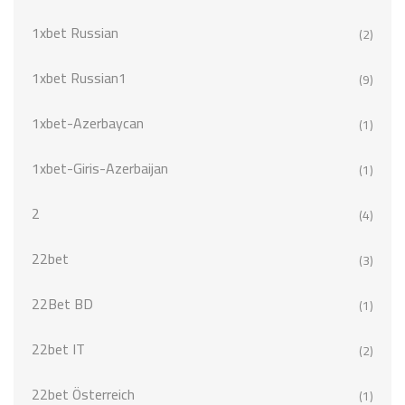
1xbet Russian
(2)
1xbet Russian1
(9)
1xbet-Azerbaycan
(1)
1xbet-Giris-Azerbaijan
(1)
2
(4)
22bet
(3)
22Bet BD
(1)
22bet IT
(2)
22bet Österreich
(1)