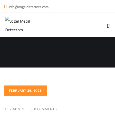
info@vogeldetectors.com
FEBRUARY 28, 2025
BY ADMIN
0 COMMENTS