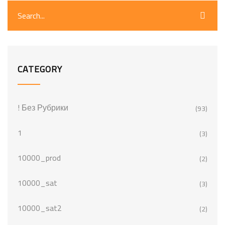
CATEGORY
! Без Рубрики
(93)
1
(3)
10000_prod
(2)
10000_sat
(3)
10000_sat2
(2)