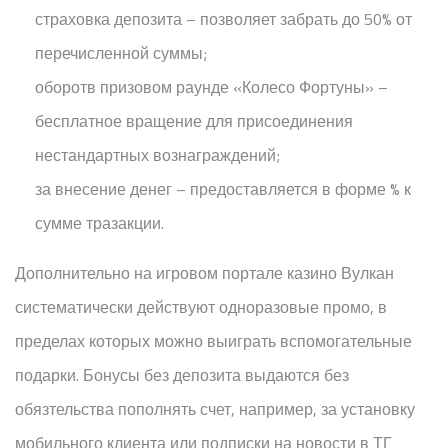
страховка депозита – позволяет забрать до 50% от
перечисленной суммы;
оборотв призовом раунде «Колесо Фортуны» –
бесплатное вращение для присоединения
нестандартных вознаграждений;
за внесение денег – предоставляется в форме % к
сумме тразакции.
Дополнительно на игровом портале казино Вулкан
систематически действуют одноразовые промо, в
пределах которых можно выиграть вспомогательные
подарки. Бонусы без депозита выдаются без
обязтельства пополнять счет, например, за установку
мобильного клиента или подписки на новости в ТГ