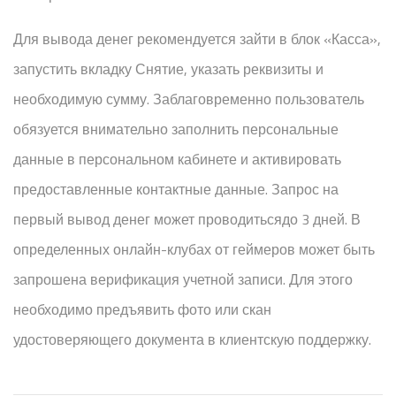
Для вывода денег рекомендуется зайти в блок «Касса»,
запустить вкладку Снятие, указать реквизиты и
необходимую сумму. Заблаговременно пользователь
обязуется внимательно заполнить персональные
данные в персональном кабинете и активировать
предоставленные контактные данные. Запрос на
первый вывод денег может проводитьсядо 3 дней. В
определенных онлайн-клубах от геймеров может быть
запрошена верификация учетной записи. Для этого
необходимо предъявить фото или скан
удостоверяющего документа в клиентскую поддержку.