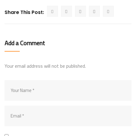
Share This Post:
Add a Comment
Your email address will not be published.