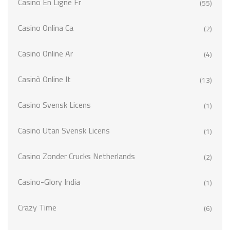
Casino En Ligne Fr
(55)
Casino Onlina Ca
(2)
Casino Online Ar
(4)
Casinò Online It
(13)
Casino Svensk Licens
(1)
Casino Utan Svensk Licens
(1)
Casino Zonder Crucks Netherlands
(2)
Casino-Glory India
(1)
Crazy Time
(6)