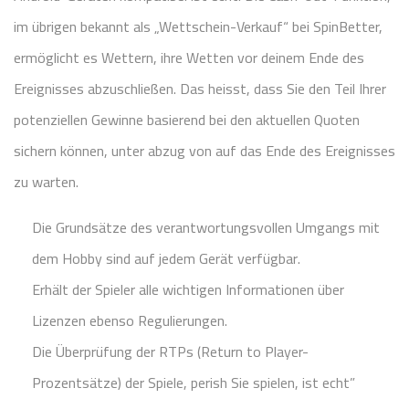
im übrigen bekannt als „Wettschein-Verkauf“ bei SpinBetter,
ermöglicht es Wettern, ihre Wetten vor deinem Ende des
Ereignisses abzuschließen. Das heisst, dass Sie den Teil Ihrer
potenziellen Gewinne basierend bei den aktuellen Quoten
sichern können, unter abzug von auf das Ende des Ereignisses
zu warten.
Die Grundsätze des verantwortungsvollen Umgangs mit
dem Hobby sind auf jedem Gerät verfügbar.
Erhält der Spieler alle wichtigen Informationen über
Lizenzen ebenso Regulierungen.
Die Überprüfung der RTPs (Return to Player-
Prozentsätze) der Spiele, perish Sie spielen, ist echt”