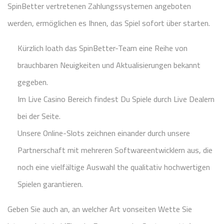
SpinBetter vertretenen Zahlungssystemen angeboten
werden, ermöglichen es Ihnen, das Spiel sofort über starten.
Kürzlich loath das SpinBetter-Team eine Reihe von
brauchbaren Neuigkeiten und Aktualisierungen bekannt
gegeben.
Im Live Casino Bereich findest Du Spiele durch Live Dealern
bei der Seite.
Unsere Online-Slots zeichnen einander durch unsere
Partnerschaft mit mehreren Softwareentwicklern aus, die
noch eine vielfältige Auswahl the qualitativ hochwertigen
Spielen garantieren.
Geben Sie auch an, an welcher Art vonseiten Wette Sie