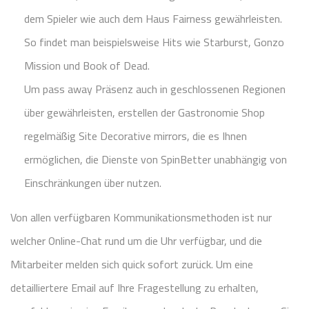
dem Spieler wie auch dem Haus Fairness gewährleisten.
So findet man beispielsweise Hits wie Starburst, Gonzo
Mission und Book of Dead.
Um pass away Präsenz auch in geschlossenen Regionen
über gewährleisten, erstellen der Gastronomie Shop
regelmäßig Site Decorative mirrors, die es Ihnen
ermöglichen, die Dienste von SpinBetter unabhängig von
Einschränkungen über nutzen.
Von allen verfügbaren Kommunikationsmethoden ist nur
welcher Online-Chat rund um die Uhr verfügbar, und die
Mitarbeiter melden sich quick sofort zurück. Um eine
detailliertere Email auf Ihre Fragestellung zu erhalten,