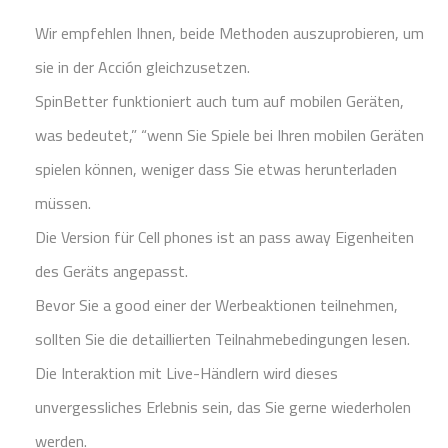
Wir empfehlen Ihnen, beide Methoden auszuprobieren, um
sie in der Acción gleichzusetzen.
SpinBetter funktioniert auch tum auf mobilen Geräten,
was bedeutet,” “wenn Sie Spiele bei Ihren mobilen Geräten
spielen können, weniger dass Sie etwas herunterladen
müssen.
Die Version für Cell phones ist an pass away Eigenheiten
des Geräts angepasst.
Bevor Sie a good einer der Werbeaktionen teilnehmen,
sollten Sie die detaillierten Teilnahmebedingungen lesen.
Die Interaktion mit Live-Händlern wird dieses
unvergessliches Erlebnis sein, das Sie gerne wiederholen
werden.