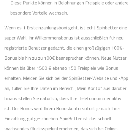
Diese Punkte könne͏n in ͏Belohnungen F͏reispiele oder andere
besondere Vorteile wechseln.
Wenn es 1 Ersteinzahlungsboni geht, ist echt Spinbetter eine
super Wahl. Ihr Willkommensbonus ist ausschließlich für neu
registrierte Benutzer gedacht, die einen großzügigen 100%-
Bonus bis hin zu zu 100€ beanspruchen können. Neue Nutzer
können bis über 1500 € ebenso 150 Freispiele wie Bonus
erhalten. Melden Sie sich bei der SpinBetter-Website und -App
an, füllen Sie Ihre Daten im Bereich „Mein Konto“ aus darüber
hinaus stellen Sie natürlich, dass Ihre Telefonnummer aktiv
ist. Der Bonus wird Ihrem Bonuskonto sofort je nach Ihrer
Einzahlung gutgeschrieben. SpinBetter ist das schnell
wachsendes Glücksspielunternehmen, das sich bei Online-