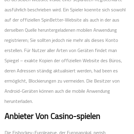
ausführlich beschrieben wird. Ein Spieler koennte sich sowohl
auf der offiziellen SpinBetter-Website als auch in der aus
derselben Quelle heruntergeladenen mobilen Anwendung
registrieren; Sie sollten jedoch nie mehr als dieses Konto
erstellen. Für Nutzer aller Arten von Geräten findet man
Spiegel – exakte Kopien der offiziellen Website des Büros,
deren Adressen ständig aktualisiert werden, had been es
ermöglicht, Blockierungen zu vermeiden. Die Besitzer von
Android-Geräten können auch die mobile Anwendung
herunterladen.
Anbieter Von Casino-spielen
Die Eishockey-Euroleague, der Europapokal, perish