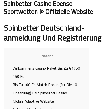
Spinbetter Casino Ebenso
Sportwetten ᐉ Offizielle Website
Spinbetter Deutschland-
anmeldung Und Registrierung
Content
Willkommens Casino Paket Bis Zu €1750 +
150 Fs
Bis Zu 100 Fs Match Bonus (für Die 10
Einzahlung) Bei Spinbetter Casino
Mobile Adaptive Website