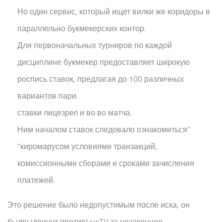
Но один сервис, который ищет вилки же коридоры в
параллельно букмекерских контор.
Для первоначальных турниров по каждой
дисциплине букмекер предоставляет широкую
роспись ставок, предлагая до 100 различных
вариантов пари.
ставки лицезрел и во во матча.
Ним началом ставок следовало ознакомиться”
“киромарусом условиями транзакций,
комиссионными сборами и сроками зачисления
платежей.
Это решение было недопустимым после иска, он
былвыдвинут противLiveTV за незаконное