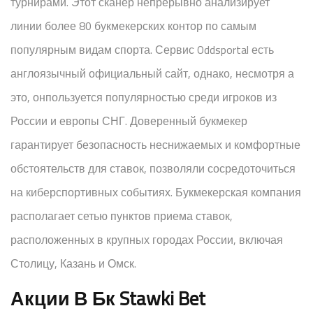
турнирами. Этот сканер непрерывно анализирует
линии более 80 букмекерских контор по самым
популярным видам спорта. Сервис Oddsportal есть
англоязычный официальный сайт, однако, несмотря а
это, онпользуется популярностью среди игроков из
России и европы СНГ. Доверенный букмекер
гарантирует безопасность неснижаемых и комфортные
обстоятельств для ставок, позволяли сосредоточиться
на киберспортивных событиях. Букмекерская компания
располагает сетью пунктов приема ставок,
расположенных в крупных городах России, включая
Столицу, Казань и Омск.
Акции В Бк Stawki Bet