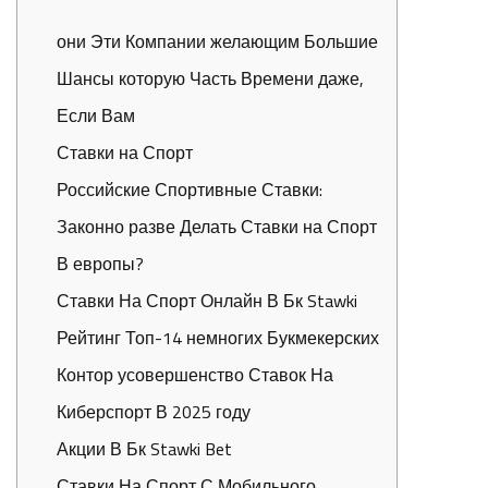
они Эти Компании желающим Большие
Шансы которую Часть Времени даже,
Если Вам
Ставки на Спорт
Российские Спортивные Ставки:
Законно разве Делать Ставки на Спорт
В европы?
Ставки На Спорт Онлайн В Бк Stawki
Рейтинг Топ-14 немногих Букмекерских
Контор усовершенство Ставок На
Киберспорт В 2025 году
Акции В Бк Stawki Bet
Ставки На Спорт С Мобильного