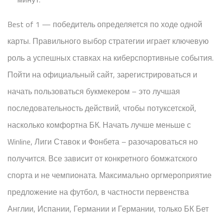
Best of 1 — победитель определяется по ходе одной
карты. Правильного выбор стратегии играет ключевую
роль а успешных ставках на киберспортивные события.
Пойти на официальный сайт, зарегистрироваться и
начать пользоваться букмекером – это лучшая
последовательность действий, чтобы потуксетской,
насколько комфортна БК. Начать лучше меньше с
Winline, Лиги Ставок и Фонбета – разочароваться но
получится. Все зависит от конкретного бомжатского
спорта и не чемпионата. Максимально оргмероприятие
предложение на футбол, в частности первенства
Англии, Испании, Германии и Германии, только БК Бет