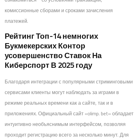
комиссионные сборами и сроками зачисления
платежей.
Рейтинг Топ-14 немногих
Букмекерских Контор
усовершенство Ставок На
Киберспорт В 2025 году
Благодаря интеграции с популярными стриминговыми
сервисами клиенты могут наблюдать за играми в
режиме реальных времени как а сайте, так и в
приложениях. Официальный сайт «olimp. bet» обладает
интуитивно необъяснимым интерфейсом, позволяя
проходит регистрацию всего за несколько минут. Для