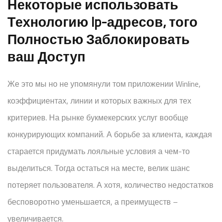
Некоторые использовать
Технологию Ip-адресов, того
Полностью Заблокировать
ваш Доступ
Же это мы но не упомянули том приложении Winline,
коэффициентах, линии и которых важных для тех
критериев. На рынке букмекерских услуг вообще
конкурирующих компаний. А борьбе за клиента, каждая
старается придумать лояльные условия а чем-то
выделиться. Тогда остаться на месте, велик шанс
потеряет пользователя. А хотя, количество недостатков
бесповоротно уменьшается, а преимуществ –
увеличивается.