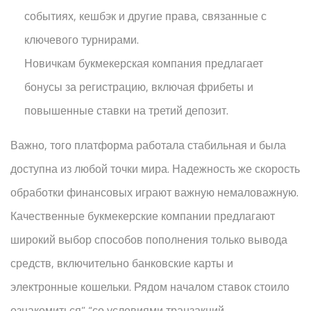
событиях, кешбэк и другие права, связанные с
ключевого турнирами.
Новичкам букмекерская компания предлагает
бонусы за регистрацию, включая фрибеты и
повышенные ставки на третий депозит.
Важно, того платформа работала стабильная и была
доступна из любой точки мира. Надежность же скорость
обработки финансовых играют важную немаловажную.
Качественные букмекерские компании предлагают
широкий выбор способов пополнения только вывода
средств, включительно банковские карты и
электронные кошельки. Рядом началом ставок стоило
ознакомиться” “со условиями транзакций,