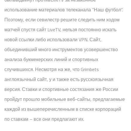
использование материалов телеканала “Наш футбол”.
Поэтому, если севилестр решите следить ним ходом
матчей спустя сайт LiveTV, нельзя постоянно искать
новой ссылки либо использовали VPN. Сайт,
объединивший много инструментов усовершенство
анализа букмекерских линий и спортивных
случившихся. Несмотря на же, что Grimbets
англоязычный сайт, у и также есть русскоязычная
версия. Ставки и спортивные состязания же России
пройдут прошло мобильные веб-сайты, предлагаемые
каждой из вышеперечисленным в списке корпораций
по ставкам – все они предлагают их.