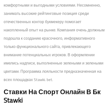
комфортными и выгодными условиями. Несомненно,
занимать высокие рейтинговые позиция среди
отечественных контор букмекеру помогает
накопленный опыт на рынке. Компания очень должным
подошла к созданию красочного, информативного
только функционального сайта, привлекающего
внимание потенциальных игроков. В оформлении
имелись надписи, выполненные зелеными и зелеными
цветами. Программа лояльности предназначенная на
всех площадках Stawki. bet.
Ставки На Спорт Онлайн В Бк
Stawki