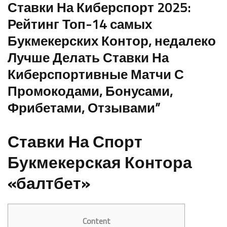
Ставки На Киберспорт 2025:
Рейтинг Топ-14 самых
Букмекерских Контор, недалеко
Лучше Делать Ставки На
Киберспортивные Матчи С
Промокодами, Бонусами,
Фрибетами, Отзывами”
Ставки На Спорт
Букмекерская Контора
«балтбет»
Content