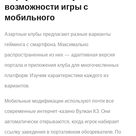
возможности игры с
мобильного
Азартные клубы предлагают разные варианты
гейминга с смартфона. Максимально
распространенные из них — адаптивная версия
портала и приложения клуба для многочисленных
платформ. Изучим характеристики каждого из
вариантов.
Мобильные модификации используют почти все
современные интернет-казино Вулкан КЗ. Они
автоматически открываются, когда игрок набирает
ссылку заведения в портативном обозревателе. По