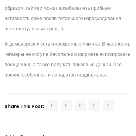
образом, геймер может возобновлять пробную
активность даже после тотального израсходования
всех виртуальных средств.
В демоверсиях есть и конкретные лимиты. В частности,
геймеры не могут в бесплатном формате активировать
поощрения, а также получать призовые деньги. Все
прочие особенности аппаратов поддержаны.
Share This Post: