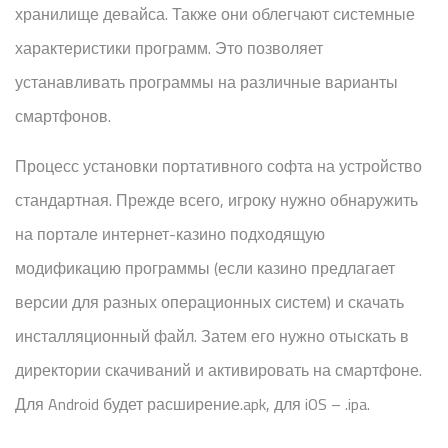
хранилище девайса. Также они облегчают системные
характеристики программ. Это позволяет
устанавливать программы на различные варианты
смартфонов.
Процесс установки портативного софта на устройство
стандартная. Прежде всего, игроку нужно обнаружить
на портале интернет-казино подходящую
модификацию программы (если казино предлагает
версии для разных операционных систем) и скачать
инсталляционный файл. Затем его нужно отыскать в
директории скачиваний и активировать на смартфоне.
Для Android будет расширение.apk, для iOS – .ipa.