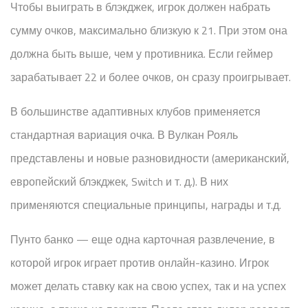
Чтобы выиграть в блэкджек, игрок должен набрать
сумму очков, максимально близкую к 21. При этом она
должна быть выше, чем у противника. Если геймер
зарабатывает 22 и более очков, он сразу проигрывает.
В большинстве адаптивных клубов применяется
стандартная вариация очка. В Вулкан Рояль
представлены и новые разновидности (американский,
европейский блэкджек, Switch и т. д.). В них
применяются специальные принципы, награды и т.д.
Пунто банко — еще одна карточная развлечение, в
которой игрок играет против онлайн-казино. Игрок
может делать ставку как на свою успех, так и на успех