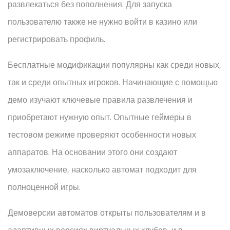
развлекаться без пополнения. Для запуска
пользователю также не нужно войти в казино или
регистрировать профиль.
Бесплатные модификации популярны как среди новых,
так и среди опытных игроков. Начинающие с помощью
демо изучают ключевые правила развлечения и
приобретают нужную опыт. Опытные геймеры в
тестовом режиме проверяют особенности новых
аппаратов. На основании этого они создают
умозаключение, насколько автомат подходит для
полноценной игры.
Демоверсии автоматов открыты пользователям и в