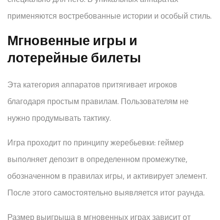
применяются востребованные истории и особый стиль.
Мгновенные игры и
лотерейные билеты
Эта категория аппаратов притягивает игроков
благодаря простым правилам. Пользователям не
нужно продумывать тактику.
Игра проходит по принципу жеребьевки: геймер
выполняет депозит в определенном промежутке,
обозначенном в правилах игры, и активирует элемент.
После этого самостоятельно выявляется итог раунда.
Размер выигрыша в мгновенных играх зависит от