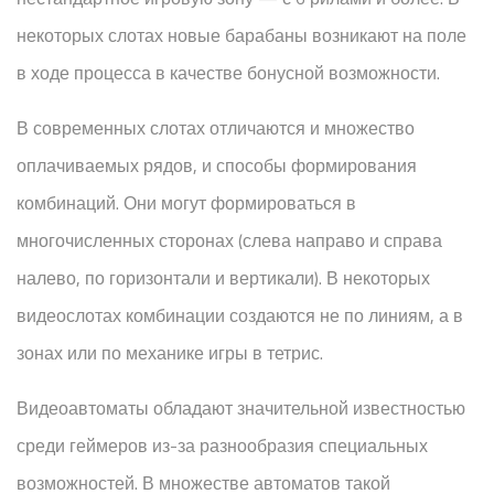
некоторых слотах новые барабаны возникают на поле
в ходе процесса в качестве бонусной возможности.
В современных слотах отличаются и множество
оплачиваемых рядов, и способы формирования
комбинаций. Они могут формироваться в
многочисленных сторонах (слева направо и справа
налево, по горизонтали и вертикали). В некоторых
видеослотах комбинации создаются не по линиям, а в
зонах или по механике игры в тетрис.
Видеоавтоматы обладают значительной известностью
среди геймеров из-за разнообразия специальных
возможностей. В множестве автоматов такой