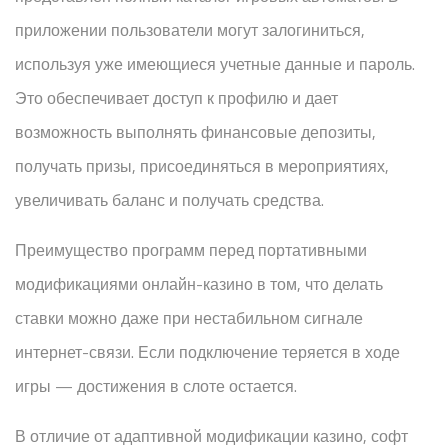
приложении пользователи могут залогиниться,
используя уже имеющиеся учетные данные и пароль.
Это обеспечивает доступ к профилю и дает
возможность выполнять финансовые депозиты,
получать призы, присоединяться в мероприятиях,
увеличивать баланс и получать средства.
Преимущество программ перед портативными
модификациями онлайн-казино в том, что делать
ставки можно даже при нестабильном сигнале
интернет-связи. Если подключение теряется в ходе
игры — достижения в слоте остается.
В отличие от адаптивной модификации казино, софт