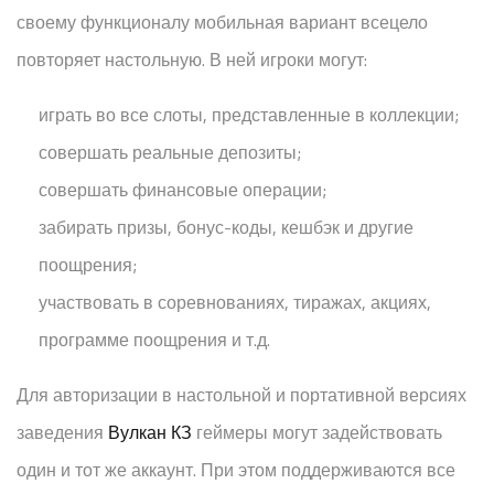
своему функционалу мобильная вариант всецело
повторяет настольную. В ней игроки могут:
играть во все слоты, представленные в коллекции;
совершать реальные депозиты;
совершать финансовые операции;
забирать призы, бонус-коды, кешбэк и другие
поощрения;
участвовать в соревнованиях, тиражах, акциях,
программе поощрения и т.д.
Для авторизации в настольной и портативной версиях
заведения
Вулкан КЗ
геймеры могут задействовать
один и тот же аккаунт. При этом поддерживаются все