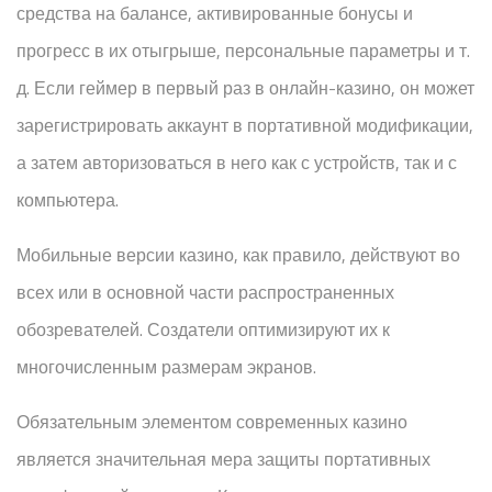
средства на балансе, активированные бонусы и
прогресс в их отыгрыше, персональные параметры и т.
д. Если геймер в первый раз в онлайн-казино, он может
зарегистрировать аккаунт в портативной модификации,
а затем авторизоваться в него как с устройств, так и с
компьютера.
Мобильные версии казино, как правило, действуют во
всех или в основной части распространенных
обозревателей. Создатели оптимизируют их к
многочисленным размерам экранов.
Обязательным элементом современных казино
является значительная мера защиты портативных