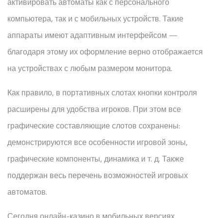
активировать автоматы как с персонального
компьютера, так и с мобильных устройств. Такие
аппараты имеют адаптивным интерфейсом —
благодаря этому их оформление верно отображается
на устройствах с любым размером монитора.
Как правило, в портативных слотах кнопки контроля
расширены для удобства игроков. При этом все
графические составляющие слотов сохранены:
демонстрируются все особенности игровой зоны,
графические компоненты, динамика и т. д. Также
поддержан весь перечень возможностей игровых
автоматов.
Сегодня онлайн-казино в мобильных версиях