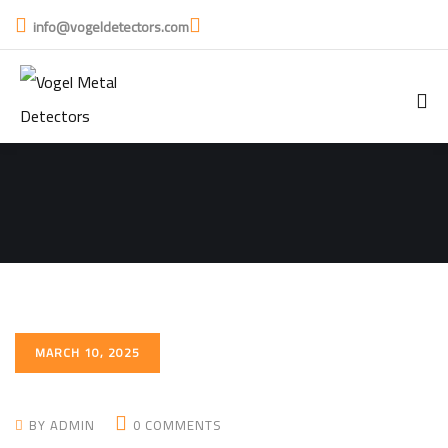
info@vogeldetectors.com
MARCH 10, 2025
BY ADMIN
0 COMMENTS