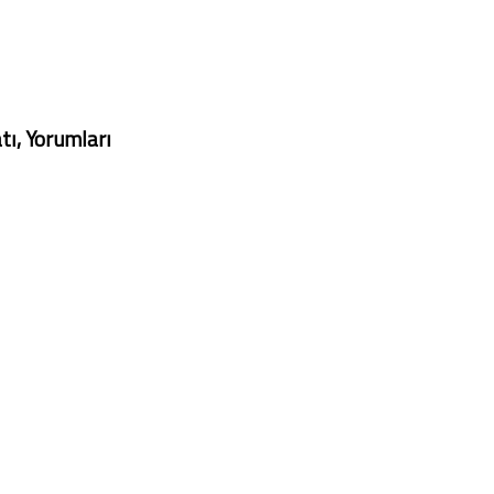
tı, Yorumları