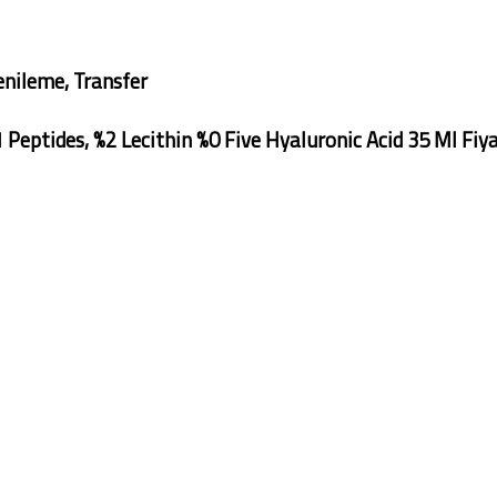
enileme, Transfer
1 Peptides, %2 Lecithin %0 Five Hyaluronic Acid 35 Ml Fiya