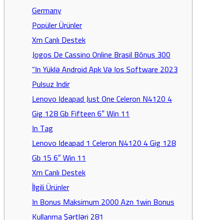
Germany
Popüler Ürünler
Xm Canlı Destek
Jogos De Cassino Online Brasil Bônus 300
“In Yüklə Android Apk Və Ios Software 2023
Pulsuz Indir
Lenovo Ideapad Just One Celeron N4120 4
Gig 128 Gb Fifteen 6″ Win 11
In Tag
Lenovo Ideapad 1 Celeron N4120 4 Gig 128
Gb 15 6″ Win 11
Xm Canlı Destek
İlgili Ürünler
In Bonus Maksimum 2000 Azn 1win Bonus
Kullanma Şərtləri 281