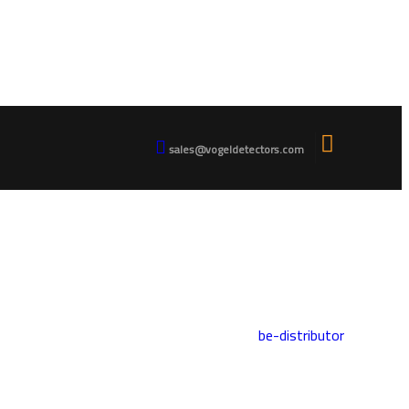
sales@vogeldetectors.com
be-distributor