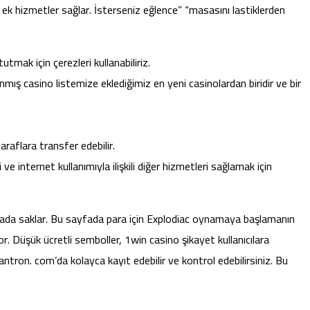
ek hizmetler sağlar. İsterseniz eğlence” “masasını lastiklerden
mak için çerezleri kullanabiliriz.
mış casino listemize eklediğimiz en yeni casinolardan biridir ve bir
araflara transfer edebilir.
 ve internet kullanımıyla ilişkili diğer hizmetleri sağlamak için
 dosyada saklar. Bu sayfada para için Explodiac oynamaya başlamanın
or. Düşük ücretli semboller, 1win casino şikayet kullanıcılara
ntron. com’da kolayca kayıt edebilir ve kontrol edebilirsiniz. Bu