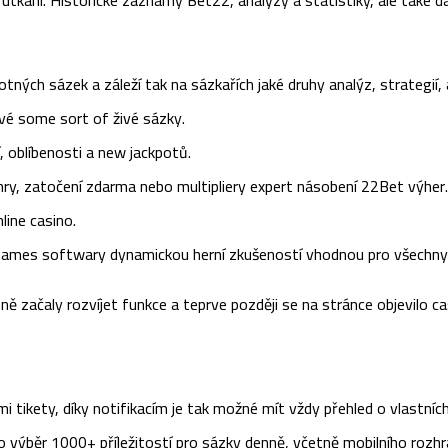
tkání. Historické záznamy Bet22, analýzy a statistiky, ale také da
ých sázek a záleží tak na sázkařích jaké druhy analýz, strategií, 
vé some sort of živé sázky.
í, oblíbenosti a new jackpotů.
hry, zatočení zdarma nebo multipliery expert násobení 22Bet výher.
line casino.
 games softwary dynamickou herní zkušeností vhodnou pro všechny
začaly rozvíjet funkce a teprve později se na stránce objevilo casin
mi tikety, díky notifikacím je tak možné mít vždy přehled o vlastní
výběr 1000+ příležitostí pro sázky denně, včetně mobilního rozhra