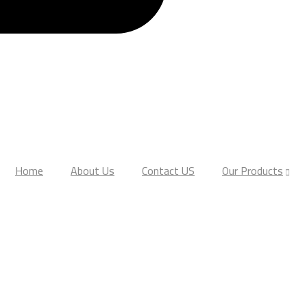
Home
About Us
Contact US
Our Products