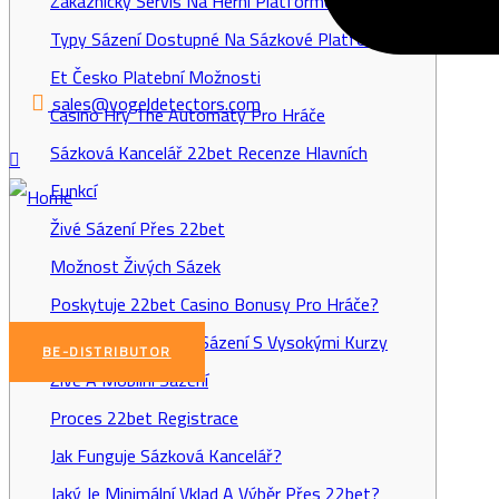
Zákaznický Servis Na Herní Platformě
Typy Sázení Dostupné Na Sázkové Platformě
Et Česko Platební Možnosti
sales@vogeldetectors.com
Casino Hry The Automaty Pro Hráče
Sázková Kancelář 22bet Recenze Hlavních
Funkcí
Živé Sázení Přes 22bet
Možnost Živých Sázek
Poskytuje 22bet Casino Bonusy Pro Hráče?
Et Česká Republika: Sázení S Vysokými Kurzy
BE-DISTRIBUTOR
Živé A Mobilní Sázení
Proces 22bet Registrace
Jak Funguje Sázková Kancelář?
Jaký Je Minimální Vklad A Výběr Přes 22bet?