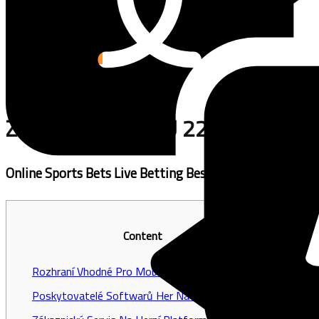
APRIL 25, 2025
BY ADMIN
Zaregistrujte Se U 22bet A Získe
Online Sports Bets Live Betting Best Odds
Content
Rozhraní Vhodné Pro Mobilní Zařízení
Poskytovatelé Softwarů Her Na 22bet