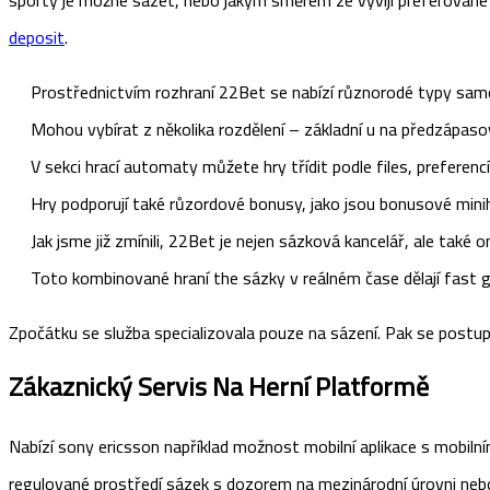
sporty je možné sázet, nebo jakým směrem ze vyvíjí preferované u
deposit
.
Prostřednictvím rozhraní 22Bet se nabízí různorodé typy samotn
Mohou vybírat z několika rozdělení – základní u na předzápaso
V sekci hrací automaty můžete hry třídit podle files, preferenc
Hry podporují také růzordové bonusy, jako jsou bonusové mini
Jak jsme již zmínili, 22Bet je nejen sázková kancelář, ale také on
Toto kombinované hraní the sázky v reálném čase dělají fast
Zpočátku se služba specializovala pouze na sázení. Pak se postupně 
Zákaznický Servis Na Herní Platformě
Nabízí sony ericsson například možnost mobilní aplikace s mobilní
regulované prostředí sázek s dozorem na mezinárodní úrovni nebo 