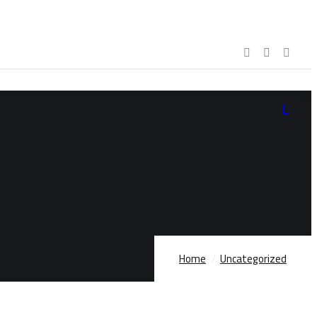
Home
Uncategorized