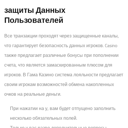
защиты Данных
Пользователей
Все транзакции проходят через защищенные каналы,
что гарантирует безопасность данных игроков. Casino
также предлагает различные бонусы при пополнении
счета, что является замаскированным плюсом для
игроков. В Гама Казино система лояльности предлагает
своим игрокам возможностей обмена накопленных
очков на реальные деньги.
При нажатии на у, вам будет отпущено заполнить
несколько обязательных полей.
Только у вас разве дополнительные вопросы,