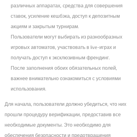
различных аппаратах, средства для совершения
ставок, усиление кешбэка, доступ к депозитным
акциям и закрытым турнирам.
Пользователи могут выбирать из разнообразных
игровых автоматов, участвовать в live-играх и
получать доступ к эксклюзивным френдинг.
После заполнения обоих обязательных полей,
важнее внимательно ознакомиться с условиями
использования.
Для начала, пользователи должно убедиться, что них
прошли процедуру верификации, предоставив все
необходимые документы. Это необходимо для
обеспечения безопасности и предотвращения