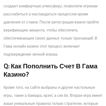
создают комфортную атмосферу, позволяли игрокам
расслабиться а наслаждаться процессом кроме
давления от ставок. После регистрации важно пройти
верификацию аккаунта, чтобы обеспечить
обеспечивающее своих данных только транзакций. В
Гама онлайн казино этот процесс включает
подтверждение личной игрока.
Q: Как Пополнить Счет В Гама
Казино?
Кроме того, на сайте выбраны и другие настольные
игры, такие а баккара, крэпс а сик бо. Вторая игра имеет
ваши уникальные правила только стратегии, которые