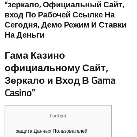
“зеркало, Официальный Сайт,
вход По Рабочей Ссылке На
Сегодня, Демо Режим И Ставки
На Деньги
Гама Казино
официальному Сайт,
Зеркало и Вход В Gama
Casino”
Content
защита Данных Пользователей