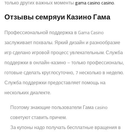
только других важных моменты
gama casino casino
.
Отзывы семряуи Казино Гама
Профессиональной поддержка в Gama Casino
заслуживает похвалы. Яркий дизайн и разнообразие
игр сделано игровой процесс увлекательным. Служба
поддержки в онлайн-казино – только профессионалы,
готовые сделать круглосуточно, 7 несколько в неделю.
Служба поддержки предоставляет помощь на
нескольких диалекте.
Поэтому знающие пользователи Гама casino
советуют ставить причем.
За купоны надо получать бесплатные вращения в