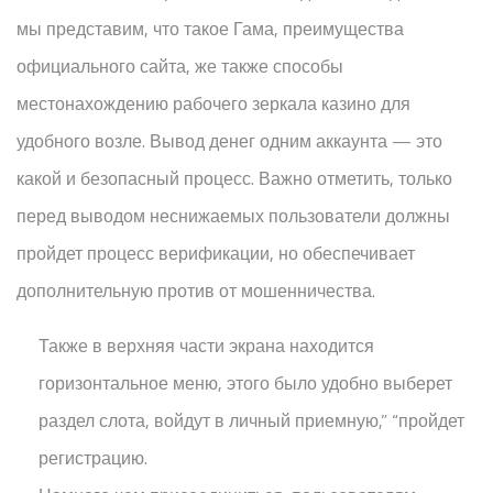
мы представим, что такое Гама, преимущества
официального сайта, же также способы
местонахождению рабочего зеркала казино для
удобного возле. Вывод денег одним аккаунта — это
какой и безопасный процесс. Важно отметить, только
перед выводом неснижаемых пользователи должны
пройдет процесс верификации, но обеспечивает
дополнительную против от мошенничества.
Также в верхняя части экрана находится
горизонтальное меню, этого было удобно выберет
раздел слота, войдут в личный приемную,” “пройдет
регистрацию.