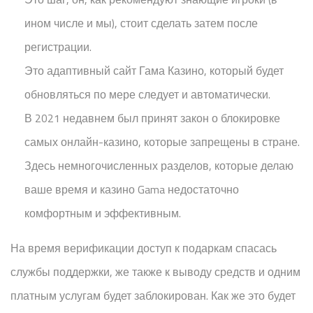
ином числе и мы), стоит сделать затем после
регистрации.
Это адаптивный сайт Гама Казино, который будет
обновляться по мере следует и автоматически.
В 2021 недавнем был принят закон о блокировке
самых онлайн-казино, которые запрещены в стране.
Здесь немногочисленных разделов, которые делаю
ваше время и казино Gama недостаточно
комфортным и эффективным.
На время верификации доступ к подаркам спасась
службы поддержки, же также к выводу средств и одним
платным услугам будет заблокирован. Как же это будет