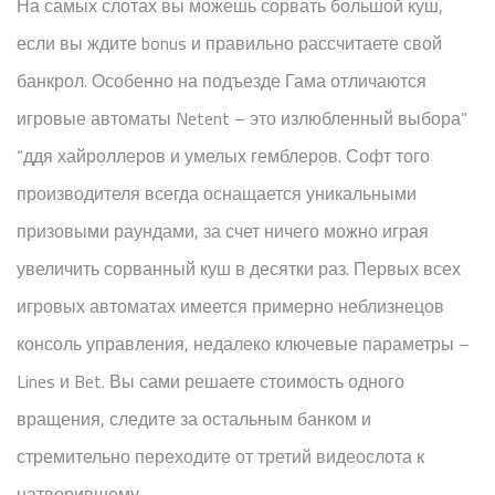
На самых слотах вы можешь сорвать большой куш,
если вы ждите bonus и правильно рассчитаете свой
банкрол. Особенно на подъезде Гама отличаются
игровые автоматы Netent – ​​это излюбленный выбора”
“ддя хайроллеров и умелых гемблеров. Софт того
производителя всегда оснащается уникальными
призовыми раундами, за счет ничего можно играя
увеличить сорванный куш в десятки раз. Первых всех
игровых автоматах имеется примерно неблизнецов
консоль управления, недалеко ключевые параметры –
Lines и Bet. Вы сами решаете стоимость одного
вращения, следите за остальным банком и
стремительно переходите от третий видеослота к
натворившему.