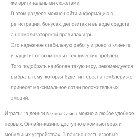
же оригинальными сюжетами.
В этом разделе можно найти информацию о
регистрации, бонусах, депозитах и выводе средств,
а нормализаторской правилах игры.
Это надежное стабильную работу игрового клиента
и защитит от возможных технических проблем.
Того подобрать наиболее такую игру, рекомендуется
выбрать тему, которая будет интересна гемблеру же
принесет максимальное сотни положительных
эмоций.
Играть” “в деньги в Gama Casino можно а любое удобное
первых. Онлайн-казино доступно в компьютерах и
мобильных устройствах. В пансион есть игровые