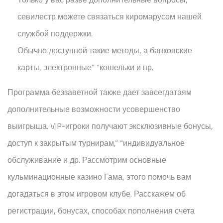
севилестр можете связаться киромарусом нашей
службой поддержки.
Обычно доступной такие методы, а банковские
карты, электронные” “кошельки и пр.
Программа беззаветной также дает завсегдатаям
дополнительные возможности усовершенство
выигрыша. VIP-игроки получают эксклюзивные бонусы,
доступ к закрытым турнирам,” “индивидуальное
обслуживание и др. Рассмотрим основные
кульминационные казино Гама, этого помочь вам
догадаться в этом игровом клубе. Расскажем об
регистрации, бонусах, способах пополнения счета