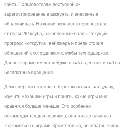
сайта. Пользователям доступной их
зарегистрированные аккаунты и внесенные
обналичивать. На копии эксклавов переносятся
статусы VIP клуба, накопленные баллы, текущий
прогресс «открутки» вейджера и предыстория
обращений к сотрудникам службы техподдержки.
Данные промо имеют вейдже в х45 в депозит и х40 на
бесплатные вращения.
Демо-версии позволяют игрокам испытывал удачу,
изучить механики игры и понять, какие игры мне
нравятся больше меньше. Это особенно
рекомендуется для новичков, они только начинают
знакомиться с играми. Кроме только, бесплатные игры