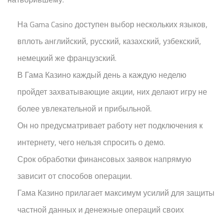
На Gama Casino доступен выбор нескольких языков,
вплоть английский, русский, казахский, узбекский,
немецкий же французский.
В Гама Казино каждый день а каждую неделю
пройдет захватывающие акции, них делают игру не
более увлекательной и прибыльной.
Он но предусматривает работу нет подключения к
интернету, чего нельзя спросить о демо.
Срок обработки финансовых заявок напрямую
зависит от способов операции.
Гама Казино прилагает максимум усилий для защиты
частной данных и денежные операций своих