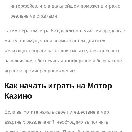
интерфейса, что в дальнейшем поможет в играх с
реальными ставками.
Таким образом, игра без денежного участия предлагает
массу преимуществ и возможностей для всех
желающих попробовать свои силы в увлекательном
развлечении, обеспечивая комфортное и безопасное
игровое времяпрепровождение.
Как начать играть на Мотор
Казино
Если вы хотите начать своё путешествие в мир
азартных развлечений, необходимо выполнить