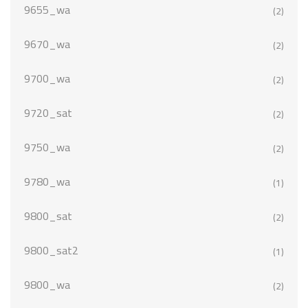
9655_wa
(2)
9670_wa
(2)
9700_wa
(2)
9720_sat
(2)
9750_wa
(2)
9780_wa
(1)
9800_sat
(2)
9800_sat2
(1)
9800_wa
(2)