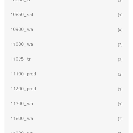
(2)
10850_sat
(1)
10900_wa
(4)
11000_wa
(2)
11075_tr
(2)
11100_prod
(2)
11200_prod
(1)
11700_wa
(1)
11800_wa
(3)