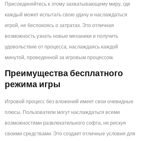
Присоединяйтесь к этому захватывающему миру, где
каждый может испытать свою удачу и наслаждаться
игрой, не беспокоясь о затратах. Это отличная
возможность узнать новые механики и получить
удовольствие от процесса, наслаждаясь каждой
минутой, проведенной за игровым процессом.
Преимущества бесплатного
режима игры
Игровой процесс без вложений имеет свои очевидные
плюсы. Пользователи могут наслаждаться всеми
возможностями развлекательного софта, не рискуя
своими средствами. Это создает отличные условия для