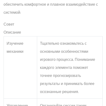
обеспечить комфортное и плавное взаимодействие с
системой:
Совет
Описание
Изучение
Тщательно ознакомьтесь с
механики
основными особенностями
игрового процесса. Понимание
каждого элемента поможет
точнее прогнозировать
результаты и принимать более
осознанные решения.
Управление
Организуйте сессии таким