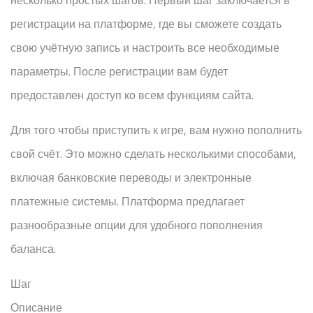
несколько простых шагов. Первый шаг заключается в
регистрации на платформе, где вы сможете создать
свою учётную запись и настроить все необходимые
параметры. После регистрации вам будет
предоставлен доступ ко всем функциям сайта.
Для того чтобы приступить к игре, вам нужно пополнить
свой счёт. Это можно сделать несколькими способами,
включая банковские переводы и электронные
платежные системы. Платформа предлагает
разнообразные опции для удобного пополнения
баланса.
Шаг
Описание