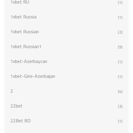
1xbet RU
(1)
1xbet Russia
(1)
1xbet Russian
(2)
1xbet Russian1
(9)
1xbet-Azerbaycan
(1)
1xbet-Giris-Azerbaijan
(1)
2
(4)
22bet
(3)
22Bet BD
(1)