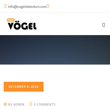
info@vogeldetectors.com
DECEMBER 9, 2024
BY ADMIN
0 COMMENTS