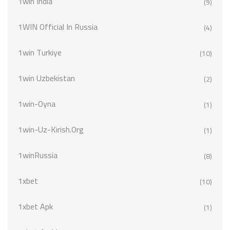
1win India
(9)
1WIN Official In Russia
(4)
1win Turkiye
(10)
1win Uzbekistan
(2)
1win-Oyna
(1)
1win-Uz-Kirish.org
(1)
1winRussia
(8)
1xbet
(10)
1xbet Apk
(1)