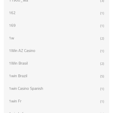
11900_wa
(3)
162
(1)
169
(1)
1w
(2)
1Win AZ Casino
(1)
1Win Brasil
(2)
1win Brazil
(5)
1win Casino Spanish
(1)
1win Fr
(1)