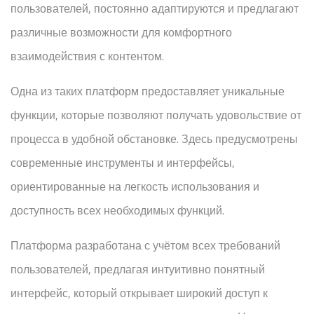
пользователей, постоянно адаптируются и предлагают
различные возможности для комфортного
взаимодействия с контентом.
Одна из таких платформ предоставляет уникальные
функции, которые позволяют получать удовольствие от
процесса в удобной обстановке. Здесь предусмотрены
современные инструменты и интерфейсы,
ориентированные на легкость использования и
доступность всех необходимых функций.
Платформа разработана с учётом всех требований
пользователей, предлагая интуитивно понятный
интерфейс, который открывает широкий доступ к