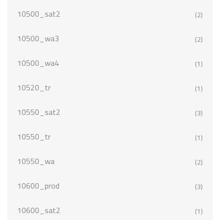
10500_sat2
(2)
10500_wa3
(2)
10500_wa4
(1)
10520_tr
(1)
10550_sat2
(3)
10550_tr
(1)
10550_wa
(2)
10600_prod
(3)
10600_sat2
(1)