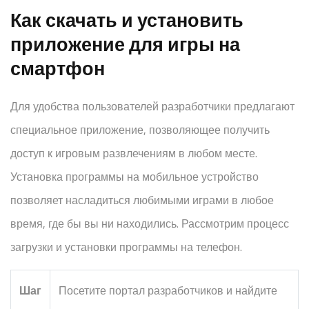
Как скачать и установить
приложение для игры на
смартфон
Для удобства пользователей разработчики предлагают
специальное приложение, позволяющее получить
доступ к игровым развлечениям в любом месте.
Установка программы на мобильное устройство
позволяет насладиться любимыми играми в любое
время, где бы вы ни находились. Рассмотрим процесс
загрузки и установки программы на телефон.
Шаг
Посетите портал разработчиков и найдите