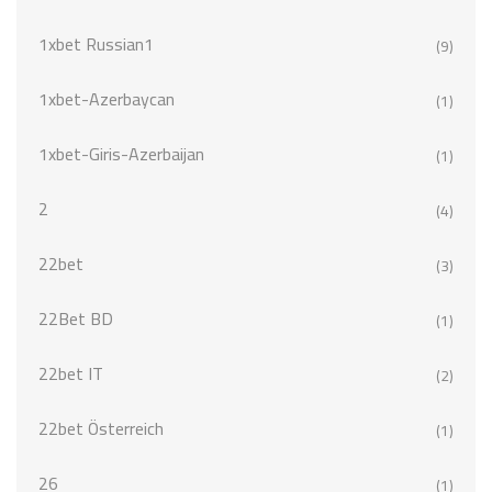
1xbet Russian1
(9)
1xbet-Azerbaycan
(1)
1xbet-Giris-Azerbaijan
(1)
2
(4)
22bet
(3)
22Bet BD
(1)
22bet IT
(2)
22bet Österreich
(1)
26
(1)