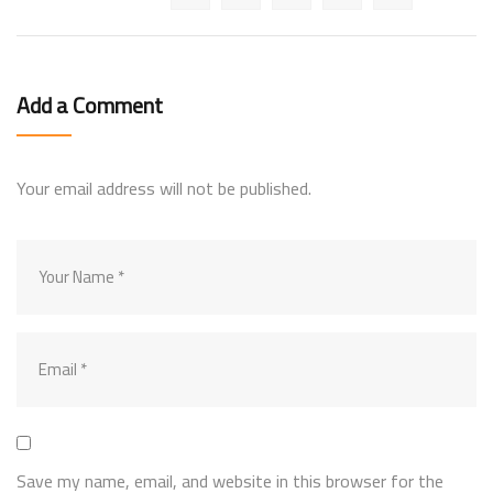
Add a Comment
Your email address will not be published.
Save my name, email, and website in this browser for the