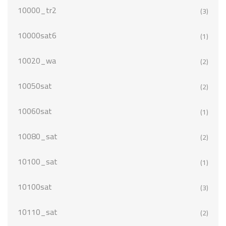
10000_tr2
(3)
10000sat6
(1)
10020_wa
(2)
10050sat
(2)
10060sat
(1)
10080_sat
(2)
10100_sat
(1)
10100sat
(3)
10110_sat
(2)