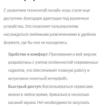
С развитием технологий онлайн-игры стали еще
доступнее, благодаря адаптации под различные
устройства. Это позволяет пользователям
наслаждаться любимыми развлечениями в удобном
формате, где бы они ни находились.
Удобство и комфорт:
Приложения и веб-версии
разработаны с учетом особенностей современных
гаджетов, что обеспечивает плавную работу и
интуитивно понятный интерфейс.
Быстрый доступ:
Воспользоваться сервисами
можно в любое время, буквально в несколько
касаний экрана. Нет необходимости запускать