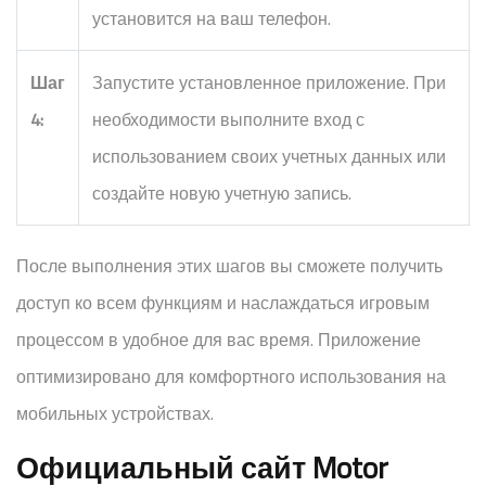
установится на ваш телефон.
Шаг
Запустите установленное приложение. При
4:
необходимости выполните вход с
использованием своих учетных данных или
создайте новую учетную запись.
После выполнения этих шагов вы сможете получить
доступ ко всем функциям и наслаждаться игровым
процессом в удобное для вас время. Приложение
оптимизировано для комфортного использования на
мобильных устройствах.
Официальный сайт Motor