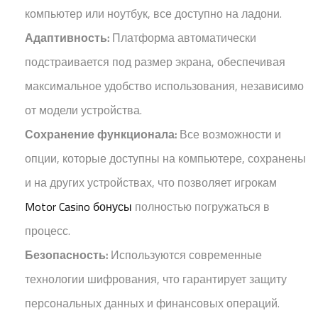
компьютер или ноутбук, все доступно на ладони.
Адаптивность:
Платформа автоматически
подстраивается под размер экрана, обеспечивая
максимальное удобство использования, независимо
от модели устройства.
Сохранение функционала:
Все возможности и
опции, которые доступны на компьютере, сохранены
и на других устройствах, что позволяет игрокам
Motor Casino бонусы
полностью погружаться в
процесс.
Безопасность:
Используются современные
технологии шифрования, что гарантирует защиту
персональных данных и финансовых операций.