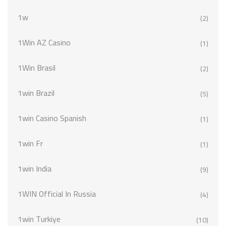
1w
(2)
1Win AZ Casino
(1)
1Win Brasil
(2)
1win Brazil
(5)
1win Casino Spanish
(1)
1win Fr
(1)
1win India
(9)
1WIN Official In Russia
(4)
1win Turkiye
(10)