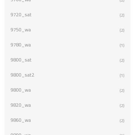
(2)
9720_sat
(2)
9750_wa
(2)
9780_wa
(1)
9800_sat
(2)
9800_sat2
(1)
9800_wa
(2)
9820_wa
(2)
9860_wa
(2)