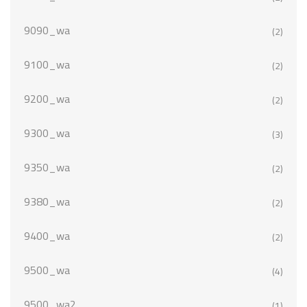
9090_wa
(2)
9100_wa
(2)
9200_wa
(2)
9300_wa
(3)
9350_wa
(2)
9380_wa
(2)
9400_wa
(2)
9500_wa
(4)
9500_wa2
(1)