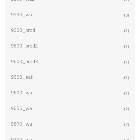
9590_wa
(3)
9600_prod
(1)
9600_prod2
(1)
9600_prod3
(1)
9600_sat
(1)
9600_wa
(1)
9655_wa
(2)
9670_wa
(2)
9700_wa