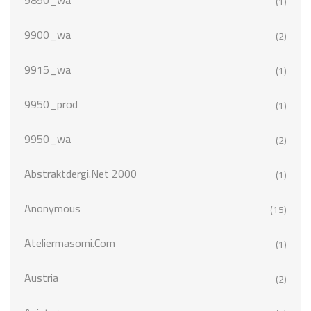
9890_wa
(1)
9900_wa
(2)
9915_wa
(1)
9950_prod
(1)
9950_wa
(2)
Abstraktdergi.net 2000
(1)
Anonymous
(15)
Ateliermasomi.com
(1)
Austria
(2)