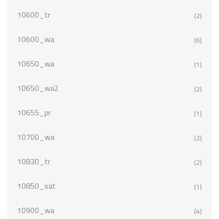
10600_tr
(2)
10600_wa
(6)
10650_wa
(1)
10650_wa2
(2)
10655_pr
(1)
10700_wa
(2)
10830_tr
(2)
10850_sat
(1)
10900_wa
(4)